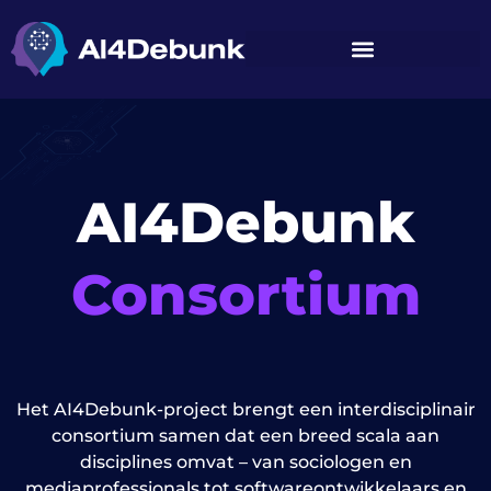
de
inhoud
AI4Debunk
Consortium
Het AI4Debunk-project brengt een interdisciplinair
consortium samen dat een breed scala aan
disciplines omvat – van sociologen en
mediaprofessionals tot softwareontwikkelaars en