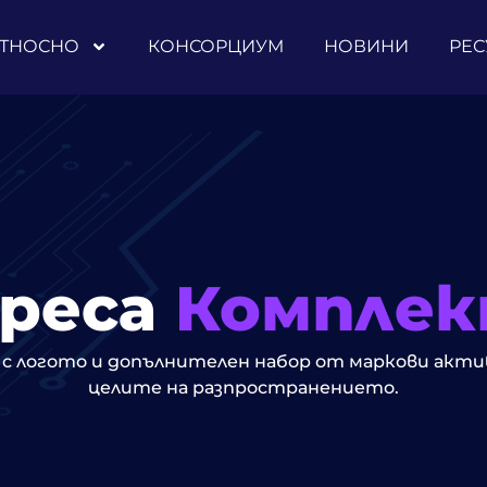
ТНОСНО
КОНСОРЦИУМ
НОВИНИ
РЕС
реса
Компле
с логото и допълнителен набор от маркови акти
целите на разпространението.