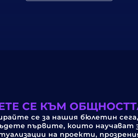
ТЕ СЕ КЪМ ОБЩНОСТТ
райте се за нашия бюлетин сега,
ъдете първите, които научават 
туализации на проекти, прозрени