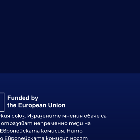
кия съюз. Изразените мнения обаче са
е отразяват непременно тези на
а Европейската комисия. Нито
о Европейската комисия носят