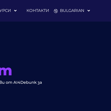
УРСИ
КОНТАКТИ
BULGARIAN
кт
ви от AI4Debunk за