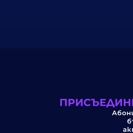
ПРИСЪЕДИНЕ
Абони
б
ак