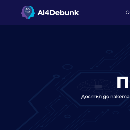
съдържанието
О
П
Достъп до пакета 