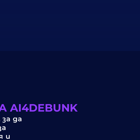
А AI4DEBUNK
 за да
за
я и