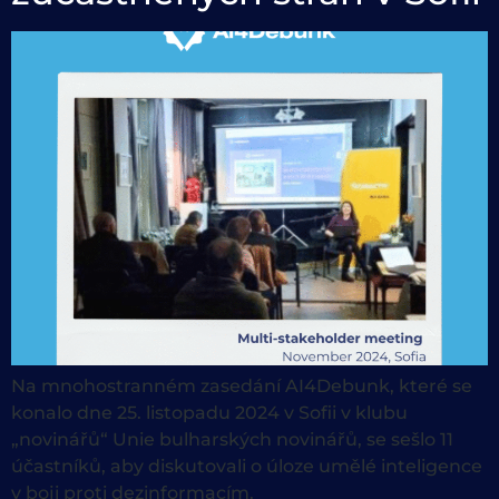
Na mnohostranném zasedání AI4Debunk, které se
konalo dne 25. listopadu 2024 v Sofii v klubu
„novinářů“ Unie bulharských novinářů, se sešlo 11
účastníků, aby diskutovali o úloze umělé inteligence
v boji proti dezinformacím.