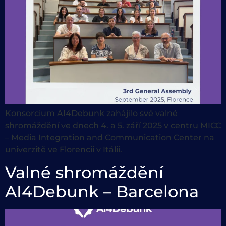
Konsorcium AI4Debunk zahájilo své valné
shromáždění ve dnech 4. a 5. září 2025 v centru MICC
– Media Integration and Communication Center na
univerzitě ve Florencii v Itálii.
Valné shromáždění
AI4Debunk – Barcelona