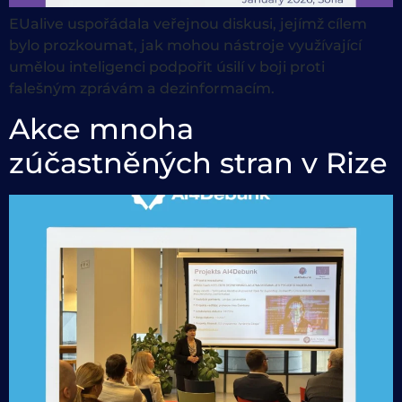
EUalive uspořádala veřejnou diskusi, jejímž cílem
bylo prozkoumat, jak mohou nástroje využívající
umělou inteligenci podpořit úsilí v boji proti
falešným zprávám a dezinformacím.
Akce mnoha
zúčastněných stran v Rize