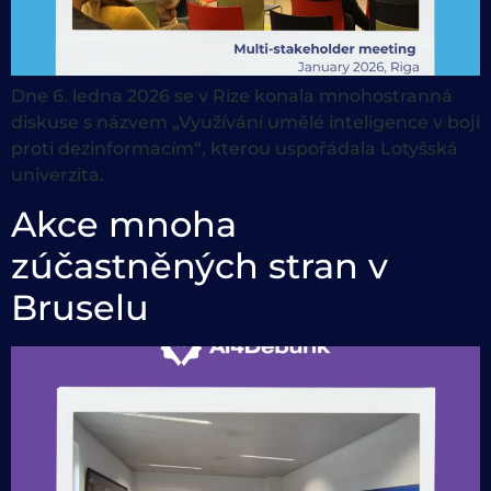
Dne 6. ledna 2026 se v Rize konala mnohostranná
diskuse s názvem „Využívání umělé inteligence v boji
proti dezinformacím“, kterou uspořádala Lotyšská
univerzita.
Akce mnoha
zúčastněných stran v
Bruselu