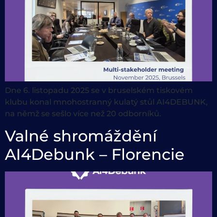
Dne 6. listopadu 2025 se v bruselském tiskovém
klubu konal mnohostranný kulatý stůl AI4DEBUNK,
na němž se sešlo více než 20 odborníků.
Valné shromáždění
AI4Debunk – Florencie