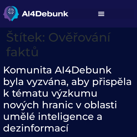
obsahu
Štítek:
Ověřování
faktů
Komunita AI4Debunk
byla vyzvána, aby přispěla
k tématu výzkumu
nových hranic v oblasti
umělé inteligence a
dezinformací