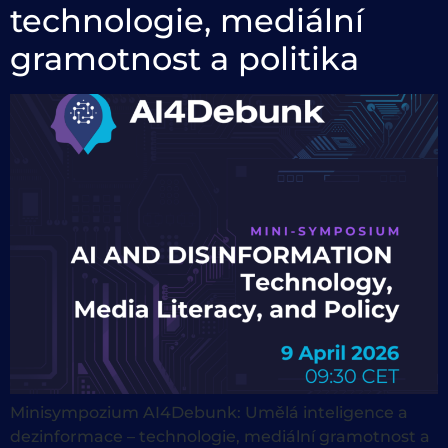
technologie, mediální
gramotnost a politika
Minisympozium AI4Debunk: Umělá inteligence a
dezinformace – technologie, mediální gramotnost a