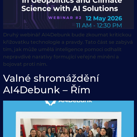
Druhý webinář AI4Debunk bude zkoumat kritickou
křižovatku technologie a pravdy. Tato část se zabývá
tím, jak může umělá inteligence pomoci odhalit
nepravdivé narativy formující veřejné mínění a
bojovat proti nim.
Valné shromáždění
AI4Debunk – Řím