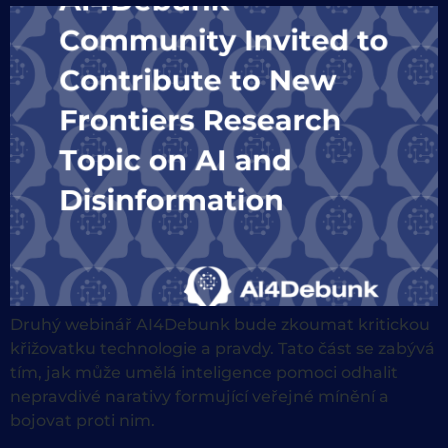
Druhý webinář AI4Debunk bude zkoumat kritickou
křižovatku technologie a pravdy. Tato část se zabývá
tím, jak může umělá inteligence pomoci odhalit
nepravdivé narativy formující veřejné mínění a
bojovat proti nim.