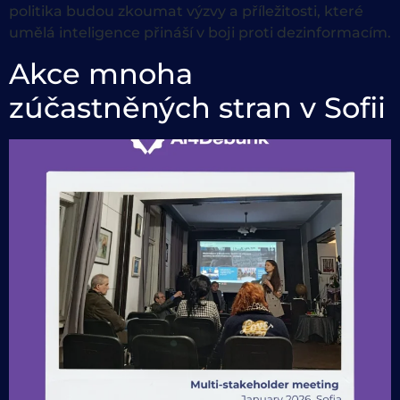
politika budou zkoumat výzvy a příležitosti, které
umělá inteligence přináší v boji proti dezinformacím.
Akce mnoha
zúčastněných stran v Sofii