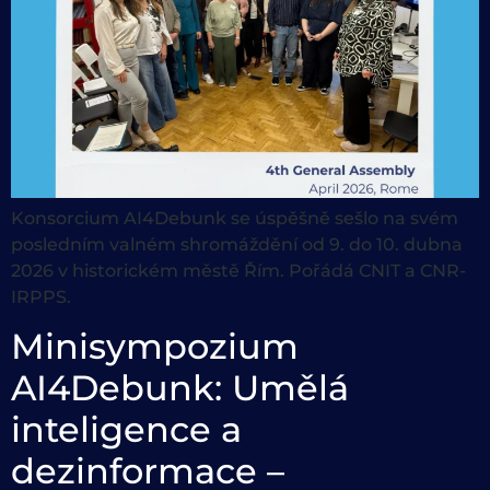
Konsorcium AI4Debunk se úspěšně sešlo na svém
posledním valném shromáždění od 9. do 10. dubna
2026 v historickém městě Řím. Pořádá CNIT a CNR-
IRPPS.
Minisympozium
AI4Debunk: Umělá
inteligence a
dezinformace –