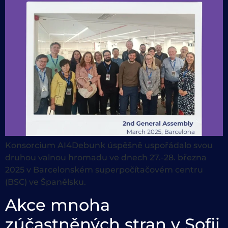
Konsorcium AI4Debunk úspěšně uspořádalo svou
druhou valnou hromadu ve dnech 27.-28. března
2025 v Barcelonském superpočítačovém centru
(BSC) ve Španělsku.
Akce mnoha
zúčastněných stran v Sofii