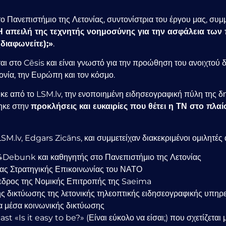
το Πανεπιστήμιο της Λετονίας, συντονίστρια του έργου μας, συ
Η απειλή της τεχνητής νοημοσύνης για την ασφάλεια των
διαφωνείτε);»
.
στο Cēsis και είναι γνωστό για την προώθηση του ανοιχτού δ
ονία, την Ευρώπη και τον κόσμο.
 από το LSM.lv, την ενοποιημένη ειδησεογραφική πύλη της δ
ηκε στην
προκλήσεις και ευκαιρίες που θέτει η ΤΝ στο πλα
M.lv, Edgars Zicāns, και συμμετείχαν διακεκριμένοι ομιλητές 
I4Debunk και καθηγητής στο Πανεπιστήμιο της Λετονίας
είας Στρατηγικής Επικοινωνίας του ΝΑΤΟ
όεδρος της Νομικής Επιτροπής της Saeima
ής δικτύωσης της λετονικής τηλεοπτικής ειδησεογραφικής υπηρ
α μέσα κοινωνικής δικτύωσης
ast «Is it easy to be?» (Είναι εύκολο να είσαι;) που σχετίζετα