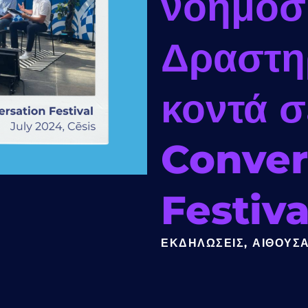
νοημοσ
Δραστη
κοντά 
Conver
Festiva
ΕΚΔΗΛΏΣΕΙΣ
,
ΑΊΘΟΥΣ