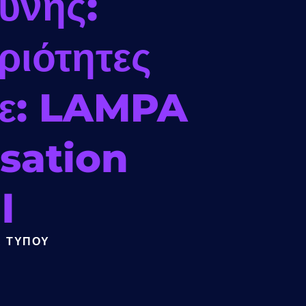
ύνης:
ριότητες
σε: LAMPA
sation
l
Α ΤΎΠΟΥ