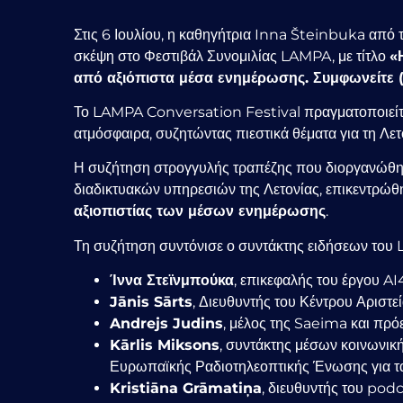
Στις 6 Ιουλίου, η καθηγήτρια Inna Šteinbuka από 
σκέψη στο Φεστιβάλ Συνομιλίας LAMPA, με τίτλο
«
από αξιόπιστα μέσα ενημέρωσης. Συμφωνείτε (
Το LAMPA Conversation Festival πραγματοποιείται 
ατμόσφαιρα, συζητώντας πιεστικά θέματα για τη Λετ
Η συζήτηση στρογγυλής τραπέζης που διοργανώθηκε
διαδικτυακών υπηρεσιών της Λετονίας, επικεντρώθ
αξιοπιστίας των μέσων ενημέρωσης
.
Τη συζήτηση συντόνισε ο συντάκτης ειδήσεων του LS
Ίννα Στεϊνμπούκα
, επικεφαλής του έργου A
Jānis Sārts
, Διευθυντής του Κέντρου Αριστ
Andrejs Judins
, μέλος της Saeima και πρ
Kārlis Miksons
, συντάκτης μέσων κοινωνικ
Ευρωπαϊκής Ραδιοτηλεοπτικής Ένωσης για τ
Kristiāna Grāmatiņa
, διευθυντής του podc