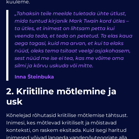
kuuleme.
„Tahaksin teile meelde tuletada ühte ütlust,
mida tuntud kirjanik Mark Twain kord ütles –
ta ütles, et inimest on lihtsam petta kui
veenda teda, et teda on petetud. Ta elas kaua
aega tagasi, kuid ma arvan, et kui ta elaks
nüüd, oleks tema tsitaat veelgi asjakohasem,
sest nüüd me ise ei tea, kas me võime oma
silmi ja kõrvu uskuda või mitte.
Inna Šteinbuka
2. Kriitiline mõtlemine ja
usk
Kõnelejad rõhutasid kriitilise mõtlemise tähtsust.
Inimesi, kes mõtlevad kriitiliselt ja mõistavad
konteksti, on raskem eksitada. Kuid isegi haritud
inimesed võivad langeda vandenõuteooriate alla,