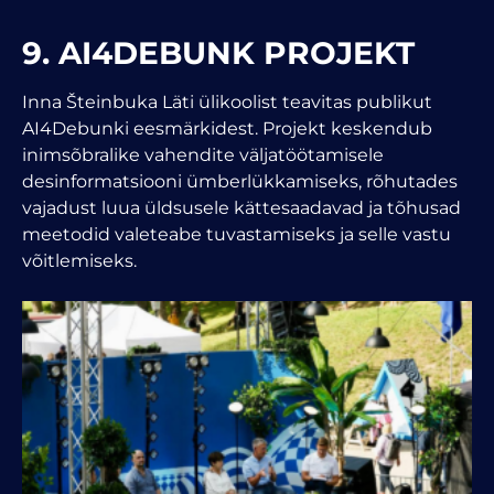
9. AI4DEBUNK PROJEKT
Inna Šteinbuka Läti ülikoolist teavitas publikut
AI4Debunki eesmärkidest. Projekt keskendub
inimsõbralike vahendite väljatöötamisele
desinformatsiooni ümberlükkamiseks, rõhutades
vajadust luua üldsusele kättesaadavad ja tõhusad
meetodid valeteabe tuvastamiseks ja selle vastu
võitlemiseks.