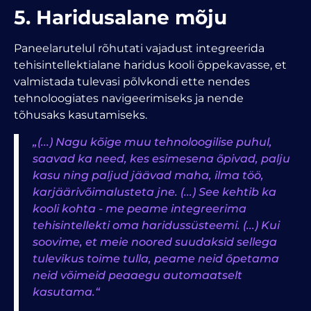
5. Haridusalane mõju
Paneelarutelul rõhutati vajadust integreerida
tehisintellektialane haridus kooli õppekavasse, et
valmistada tulevasi põlvkondi ette nendes
tehnoloogiates navigeerimiseks ja nende
tõhusaks kasutamiseks.
„(...) Nagu kõige muu tehnoloogilise puhul,
saavad ka need, kes esimesena õpivad, palju
kasu ning paljud jäävad maha, ilma töö,
karjäärivõimalusteta jne. (...) See kehtib ka
kooli kohta - me peame integreerima
tehisintellekti oma haridussüsteemi. (...) Kui
soovime, et meie noored suudaksid sellega
tulevikus toime tulla, peame neid õpetama
neid võimeid peaaegu automaatselt
kasutama.“