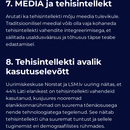
7. MEDIA ja tehisintellekt
Arutati ka tehisintellekti mõju meedia tulevikule.
Traditsioonilisel meedial võib olla vaja kohaneda
tehisintellekti vahendite integreerimisega, et
säilitada usaldusväärsus ja tõhusus täpse teabe
edastamisel.
8. Tehisintellekti avalik
kasutuselevõtt
Uurimiskeskuse Norstat ja LSM.lv uuring näitas, et
44% Läti elanikest on tehisintellekti vahendeid
kasutanud, kusjuures nooremad
elanikkonnarühmad on suurema tõenäosusega
nende tehnoloogiatega tegelenud. See näitab
tehisintellekti üha suuremat tuntust ja sellele
tuginemist eri demograafilistes rühmades.