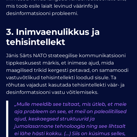
mis toob esile laialt levinud väärinfo ja
desinformatsiooni probleemi.
3. Inimvaenulikkus ja
tehisintellekt
Jānis Sārts NATO strateegilise kommunikatsiooni
tippkeskusest märkis, et inimese ajud, mida
maagilised trikid kergesti petavad, on samamoodi
vastuvõtlikud tehisintellekti loodud sisule. Ta
rõhutas vajadust kasutada tehisintellekti väär- ja
desinformatsiooni vastu võitlemiseks.
„Mulle meeldib see tsitaat, mis ütleb, et meie
aja probleem on see, et meil on paleoliitilised
ajud, keskaegsed struktuurid ja
jumalasarnane tehnoloogia ning see lihtsalt
ei lähe hästi kokku. (...) Siis on küsimus selles,