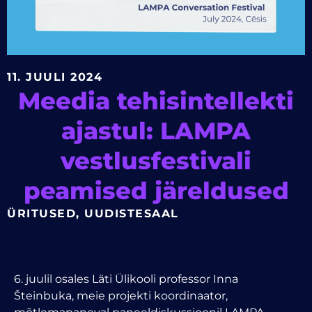
11. JUULI 2024
Meedia tehisintellekti
ajastul: LAMPA
vestlusfestivali
peamised järeldused
ÜRITUSED
,
UUDISTESAAL
6. juulil osales Läti Ülikooli professor Inna
Šteinbuka, meie projekti koordinaator,