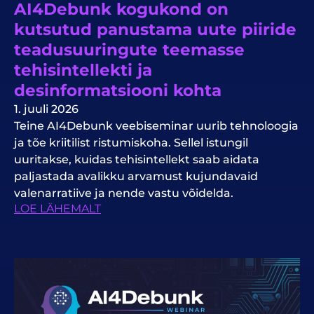
AI4Debunk kogukond on
kutsutud panustama uute piiride
teadusuuringute teemasse
tehisintellekti ja
desinformatsiooni kohta
1. juuli 2026
Teine AI4Debunk veebiseminar uurib tehnoloogia
ja tõe kriitilist ristumiskoha. Sellel istungil
uuritakse, kuidas tehisintellekt saab aidata
paljastada avalikku arvamust kujundavaid
valenarratiive ja nende vastu võidelda.
LOE LÄHEMALT