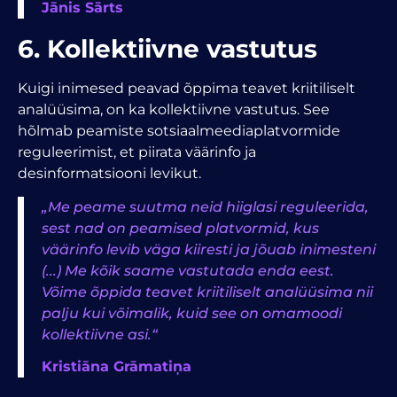
Jānis Sārts
6. Kollektiivne vastutus
Kuigi inimesed peavad õppima teavet kriitiliselt
analüüsima, on ka kollektiivne vastutus. See
hõlmab peamiste sotsiaalmeediaplatvormide
reguleerimist, et piirata väärinfo ja
desinformatsiooni levikut.
„Me peame suutma neid hiiglasi reguleerida,
sest nad on peamised platvormid, kus
väärinfo levib väga kiiresti ja jõuab inimesteni
(...) Me kõik saame vastutada enda eest.
Võime õppida teavet kriitiliselt analüüsima nii
palju kui võimalik, kuid see on omamoodi
kollektiivne asi.“
Kristiāna Grāmatiņa