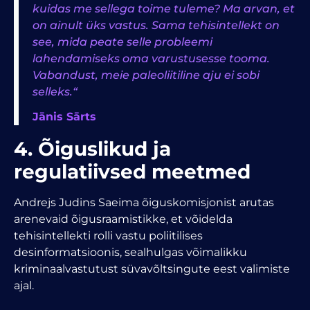
kuidas me sellega toime tuleme? Ma arvan, et
on ainult üks vastus. Sama tehisintellekt on
see, mida peate selle probleemi
lahendamiseks oma varustusesse tooma.
Vabandust, meie paleoliitiline aju ei sobi
selleks.“
Jānis Sārts
4. Õiguslikud ja
regulatiivsed meetmed
Andrejs Judins Saeima õiguskomisjonist arutas
arenevaid õigusraamistikke, et võidelda
tehisintellekti rolli vastu poliitilises
desinformatsioonis, sealhulgas võimalikku
kriminaalvastutust süvavõltsingute eest valimiste
ajal.