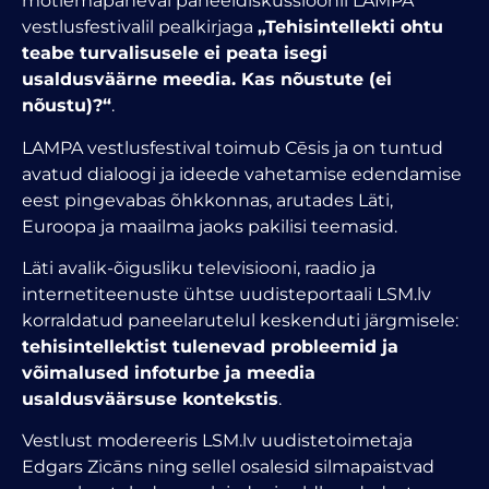
mõtlemapaneval paneeldiskussioonil LAMPA
vestlusfestivalil pealkirjaga
„Tehisintellekti ohtu
teabe turvalisusele ei peata isegi
usaldusväärne meedia. Kas nõustute (ei
nõustu)?“
.
LAMPA vestlusfestival toimub Cēsis ja on tuntud
avatud dialoogi ja ideede vahetamise edendamise
eest pingevabas õhkkonnas, arutades Läti,
Euroopa ja maailma jaoks pakilisi teemasid.
Läti avalik-õigusliku televisiooni, raadio ja
internetiteenuste ühtse uudisteportaali LSM.lv
korraldatud paneelarutelul keskenduti järgmisele:
tehisintellektist tulenevad probleemid ja
võimalused infoturbe ja meedia
usaldusväärsuse kontekstis
.
Vestlust modereeris LSM.lv uudistetoimetaja
Edgars Zicāns ning sellel osalesid silmapaistvad