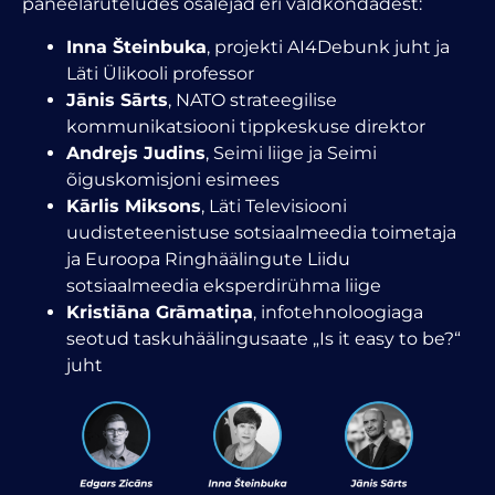
paneelaruteludes osalejad eri valdkondadest:
Inna Šteinbuka
, projekti AI4Debunk juht ja
Läti Ülikooli professor
Jānis Sārts
, NATO strateegilise
kommunikatsiooni tippkeskuse direktor
Andrejs Judins
, Seimi liige ja Seimi
õiguskomisjoni esimees
Kārlis Miksons
, Läti Televisiooni
uudisteteenistuse sotsiaalmeedia toimetaja
ja Euroopa Ringhäälingute Liidu
sotsiaalmeedia eksperdirühma liige
Kristiāna Grāmatiņa
, infotehnoloogiaga
seotud taskuhäälingusaate „Is it easy to be?“
juht