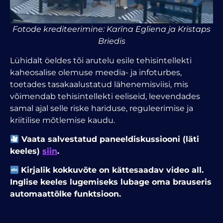
Fotode krediteerimine: Karīna Egliena ja Kristaps
Briedis
Lühidalt öeldes tõi arutelu esile tehisintellekti
kaheosalise olemuse meedia- ja infoturbes,
toetades tasakaalustatud lähenemisviisi, mis
võimendab tehisintellekti eeliseid, leevendades
samal ajal selle riske hariduse, reguleerimise ja
kriitilise mõtlemise kaudu.
Vaata salvestatud paneeldiskussiooni (läti
keeles)
siin
.
Kirjalik kokkuvõte on kättesaadav video all.
Inglise keeles lugemiseks lubage oma brauseris
automaattõlke funktsioon.