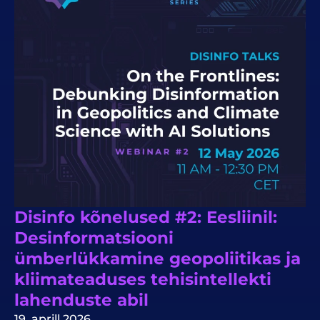
Disinfo kõnelused #2: Eesliinil:
Desinformatsiooni
ümberlükkamine geopoliitikas ja
kliimateaduses tehisintellekti
lahenduste abil
19. aprill 2026