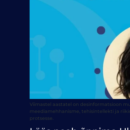
Viimastel aastatel on desinformatsioon mu
meediamehhanisme, tehisintellekti ja riiki
protsesse.