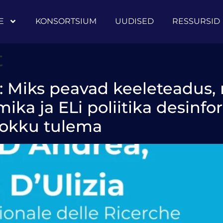
E
KONSORTSIUM
UUDISED
RESSURSID
t
 Miks peavad keeleteadus, 
mika ja ELi poliitika desinf
okku tulema