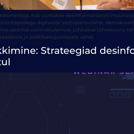
korraldaja, kus uuritakse desinformatsiooni muutuvat oht
Li prioriteetidega digitaalse vastupanuvõime, demokraat
kse peamisi uurimistulemusi, juhitakse tähelepanu tehi
eadlaste ja poliitikakujundajate vahel.
kimine: Strateegiad desinf
tul