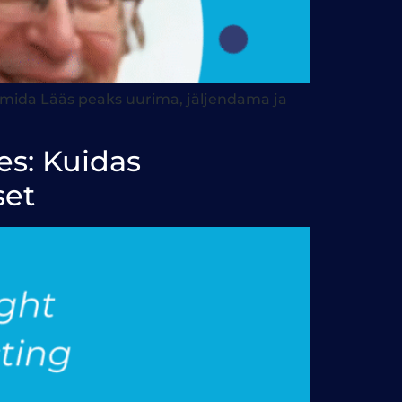
, mida Lääs peaks uurima, jäljendama ja
es: Kuidas
set