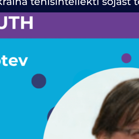
ina tehisintellekti sõjast 