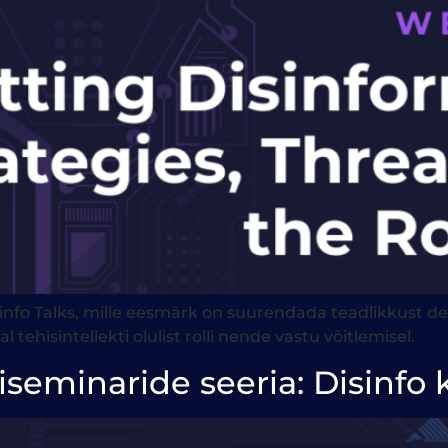
nfo Talks, mille eesmärk on suurendada teadlikkust des
ehisintellekti olulist rolli nende vastu võitlemisel.
eminaride seeria: Disinfo