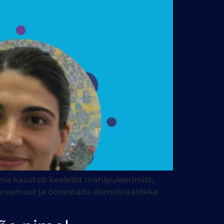
is kasutab keelelist manipuleerimist,
kku arvamust ja õõnestada demokraatlikke