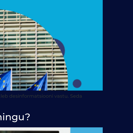
tleb desinformatsiooni vastu. Seda
ahingu?