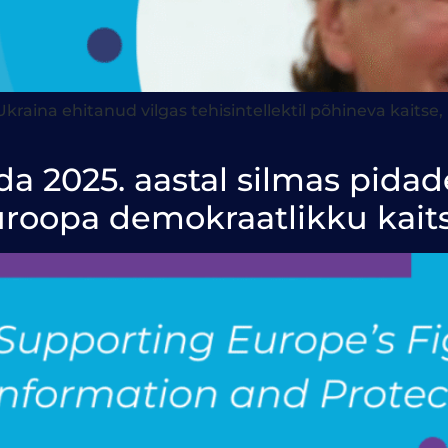
aina ehitanud vilgas tehisintellektil põhineva kaitse
a 2025. aastal silmas pidad
roopa demokraatlikku kait