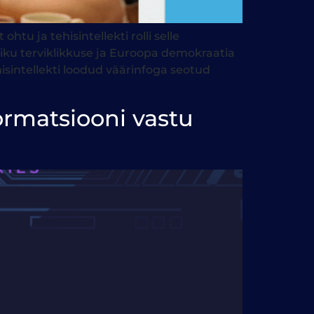
u ja tehisintellekti rolli selle
liku terviklikkuse ja Euroopa demokraatia
sintellekti loodud väärinfoga seotud
ormatsiooni vastu