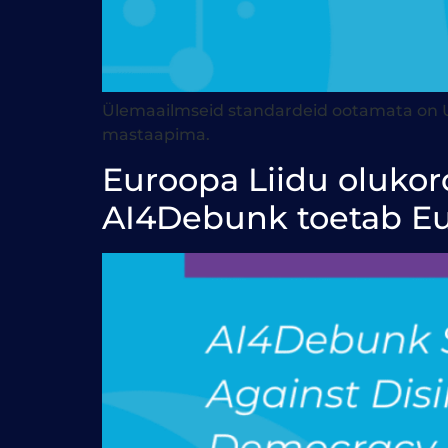
Ülemaailmseid standardeid ootamata on Ukr
mastaapima.
Euroopa Liidu olukord
AI4Debunk toetab Eu