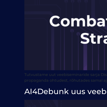
Tutvustame uut veebiseminaride sarja Disi
propaganda ohtudest, rõhutades samal ajal t
AI4Debunk uus veebis