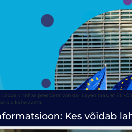
Liidus kinnitas president von der Leyen taas, et EL või
a üle kahe aasta!
informatsioon: Kes võidab l