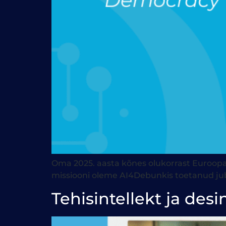
Oma 2025. aasta kõnes olukorrast Euroopa 
missiooni oleme AI4Debunkis toetanud jub
Tehisintellekt ja des