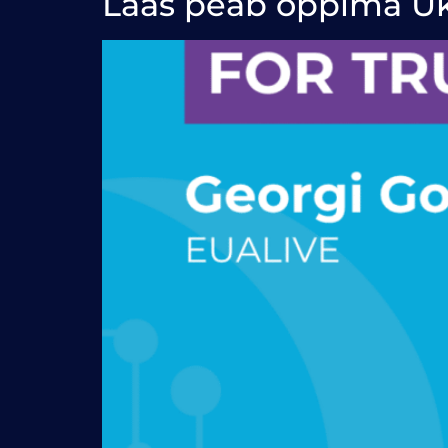
Lääs peab õppima Ukra