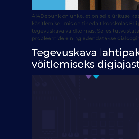
AI4Debunk on uhke, et on selle ürituse kaas
käsitlemisel, mis on tihedalt kooskõlas E
tegevuskava valdkonnas. Selles tutvustata
probleemidele ning edendatakse dialoogi t
Tegevuskava lahtipak
võitlemiseks digiajas