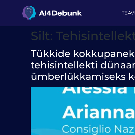
juurde
TEAV
Silt:
Tehisintellek
Tükkide kokkupanek:
tehisintellekti dünaa
ümberlükkamiseks k