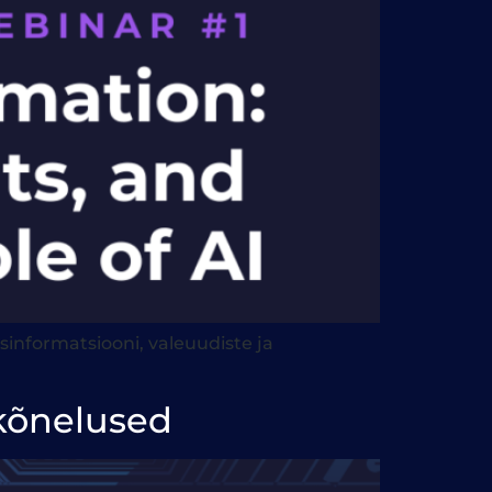
informatsiooni, valeuudiste ja
 kõnelused