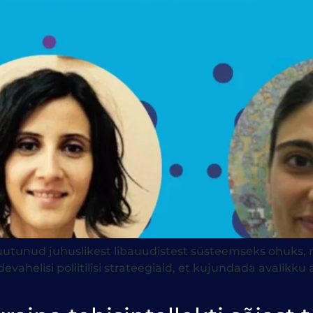
utunud juhuslikest libauudistest süsteemseks ohuks, m
devahelisi poliitilisi strateegiaid, et kujundada avali