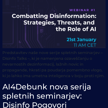
Predstavitev naše nove serije spletnih seminarjev –
Disinfo Talks –, ki je namenjena ozaveščanju o
nevarnostih dezinformacij, lažnih novic in
propagande, hkrati pa poudarja pomembno vlogo,
ki jo lahko ima umetna inteligenca v boju proti njim.
AI4Debunk nova serija
spletnih seminarjev:
Disinfo Pogovori