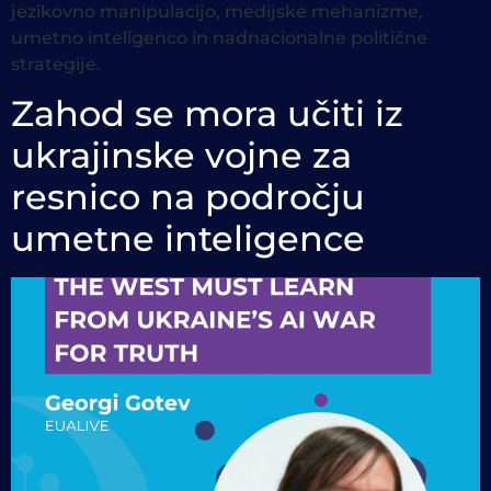
jezikovno manipulacijo, medijske mehanizme,
umetno inteligenco in nadnacionalne politične
strategije.
Zahod se mora učiti iz
ukrajinske vojne za
resnico na področju
umetne inteligence