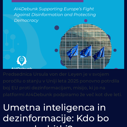
Predsednica Ursula von der Leyen je v svojem
poročilu o stanju v Uniji leta 2025 ponovno potrdila
boj EU proti dezinformacijam, misijo, ki jo na
platformi AI4Debunk podpiramo že več kot dve leti.
Umetna inteligenca in
dezinformacije: Kdo bo