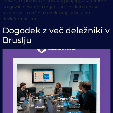
srečanje s predstavniki vlade, podjetij, akademskih
krogov in nevladnih organizacij, na katerem so
razpravljali o načinih sodelovanja v boju proti
dezinformacijam.
Dogodek z več deležniki v
Bruslju