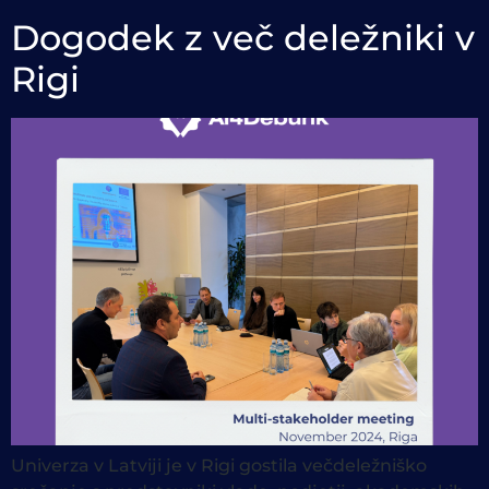
Dogodek z več deležniki v
Rigi
Univerza v Latviji je v Rigi gostila večdeležniško