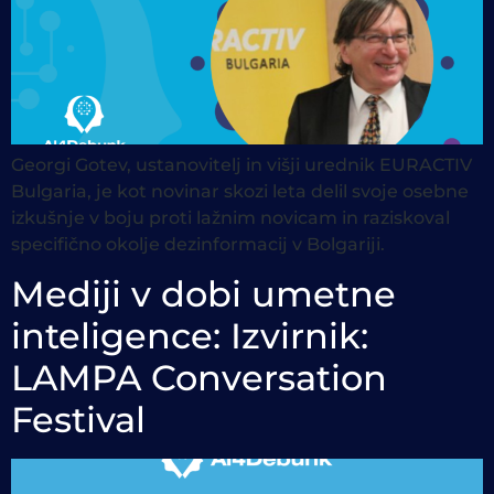
Georgi Gotev, ustanovitelj in višji urednik EURACTIV
Bulgaria, je kot novinar skozi leta delil svoje osebne
izkušnje v boju proti lažnim novicam in raziskoval
specifično okolje dezinformacij v Bolgariji.
Mediji v dobi umetne
inteligence: Izvirnik:
LAMPA Conversation
Festival