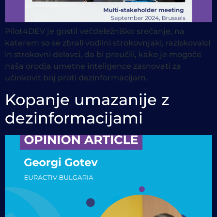
Pilot4DEV je gostil večdeležniško srečanje, na
katerem so se zbrali vodilni strokovnjaki, raziskovalci
in strokovni delavci, da bi preučili, kako je mogoče
naša orodja umetne inteligence zasnovati za
učinkovit boj proti dezinformacijam.
Kopanje umazanije z
dezinformacijami