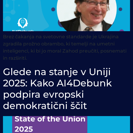
Brez čakanja na svetovne standarde je Ukrajina
zgradila prožno obrambo, ki temelji na umetni
inteligenci, ki bi jo moral Zahod preučiti, posnemati
in razširiti.
Glede na stanje v Uniji
2025: Kako AI4Debunk
podpira evropski
demokratični ščit