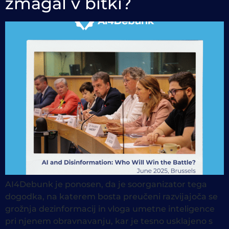
zmagal v bitki?
AI4Debunk je ponosen, da je soorganizator tega
dogodka, na katerem bosta preučeni razvijajoča se
grožnja dezinformacij in vloga umetne inteligence
pri njenem obravnavanju, kar je tesno usklajeno s