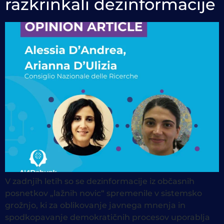
razkrinkali dezinformacije
V zadnjih letih so se dezinformacije iz občasnih
posnetkov „lažnih novic“ spremenile v sistemsko
grožnjo, ki za oblikovanje javnega mnenja in
spodkopavanje demokratičnih procesov uporablja