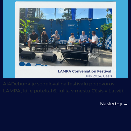
AI4Debunk je sodeloval na festivalu pogovorov
LAMPA, ki je potekal 6. julija v mestu Cēsis v Latviji.
Naslednji
→