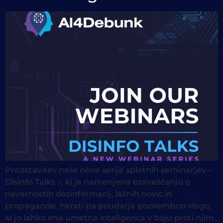
Predstavitev naše nove serije spletnih seminarjev –
Disinfo Talks –, ki je namenjena ozaveščanju o
nevarnostih dezinformacij, lažnih novic in
propagande, hkrati pa poudarja pomembno vlogo,
ki jo lahko ima umetna inteligenca v boju proti njim.