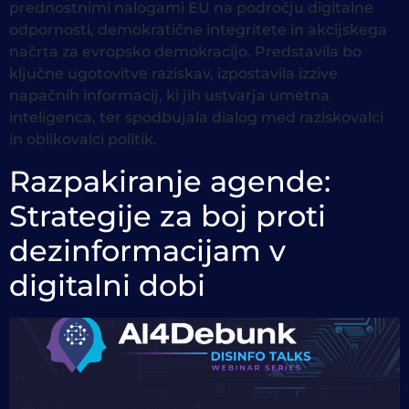
prednostnimi nalogami EU na področju digitalne
odpornosti, demokratične integritete in akcijskega
načrta za evropsko demokracijo. Predstavila bo
ključne ugotovitve raziskav, izpostavila izzive
napačnih informacij, ki jih ustvarja umetna
inteligenca, ter spodbujala dialog med raziskovalci
in oblikovalci politik.
Razpakiranje agende:
Strategije za boj proti
dezinformacijam v
digitalni dobi