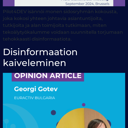
Pilot4DEV isännöi monen sidosryhmän kokousta,
joka kokosi yhteen johtavia asiantuntijoita,
tutkijoita ja alan toimijoita tutkimaan, miten
tekoälytyökalumme voidaan suunnitella torjumaan
tehokkaasti disinformaatiota.
Disinformaation
kaiveleminen