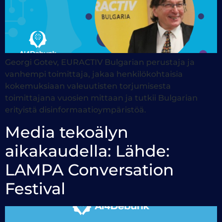
Georgi Gotev, EURACTIV Bulgarian perustaja ja
vanhempi toimittaja, jakaa henkilökohtaisia
kokemuksiaan valeuutisten torjumisesta
toimittajana vuosien mittaan ja tutkii Bulgarian
erityistä disinformaatioympäristöä.
Media tekoälyn
aikakaudella: Lähde:
LAMPA Conversation
Festival