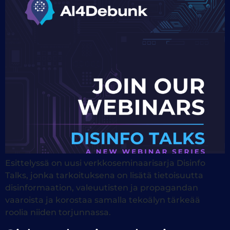
Esittelyssä on uusi verkkoseminaarisarja Disinfo
Talks, jonka tarkoituksena on lisätä tietoisuutta
disinformaation, valeuutisten ja propagandan
vaaroista ja korostaa samalla tekoälyn tärkeää
roolia niiden torjunnassa.