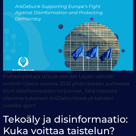
Puheenjohtaja Ursula von der Leyen vahvisti
unionin tilasta vuonna 2025 pitämässään puheessa
EU:n disinformaation torjunnan. Tätä missiota
olemme tukeneet AI4Debunkissa yli kahden
vuoden ajan!
Tekoäly ja disinformaatio:
Kuka voittaa taistelun?