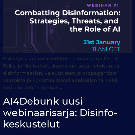
Esittelyssä on uusi verkkoseminaarisarja Disinfo
Talks, jonka tarkoituksena on lisätä tietoisuutta
disinformaation, valeuutisten ja propagandan
vaaroista ja korostaa samalla tekoälyn tärkeää
roolia niiden torjunnassa.
AI4Debunk uusi
webinaarisarja: Disinfo-
keskustelut