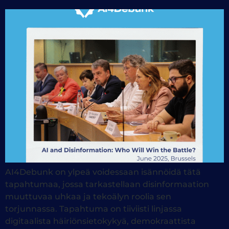
AI4Debunk on ylpeä voidessaan isännöidä tätä
tapahtumaa, jossa tarkastellaan disinformaation
muuttuvaa uhkaa ja tekoälyn roolia sen
torjunnassa. Tapahtuma on tiiviisti linjassa
digitaalista häiriönsietokykyä, demokraattista