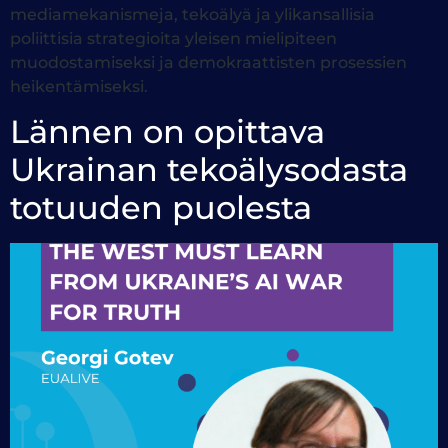
mediamekanismeja, tekoälyä ja ylikansallisia
poliittisia strategioita yleisen mielipiteen
muodostamiseksi ja demokraattisten prosessien
heikentämiseksi.
Lännen on opittava
Ukrainan tekoälysodasta
totuuden puolesta