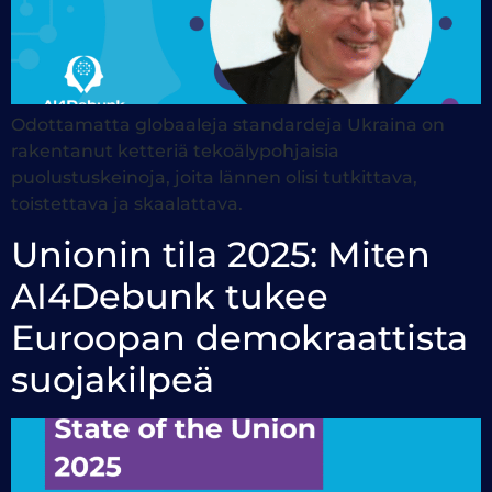
Odottamatta globaaleja standardeja Ukraina on
rakentanut ketteriä tekoälypohjaisia
puolustuskeinoja, joita lännen olisi tutkittava,
toistettava ja skaalattava.
Unionin tila 2025: Miten
AI4Debunk tukee
Euroopan demokraattista
suojakilpeä