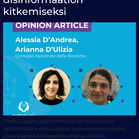
kitkemiseksi
Viime vuosina disinformaatio on muuttunut
satunnaisista valeuutisista systeemiseksi uhaksi,
jossa käytetään kielellistä manipulointia,