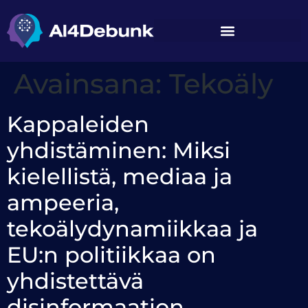
sisältöön
Avainsana:
Tekoäly
Kappaleiden
yhdistäminen: Miksi
kielellistä, mediaa ja
ampeeria,
tekoälydynamiikkaa ja
EU:n politiikkaa on
yhdistettävä
disinformaation