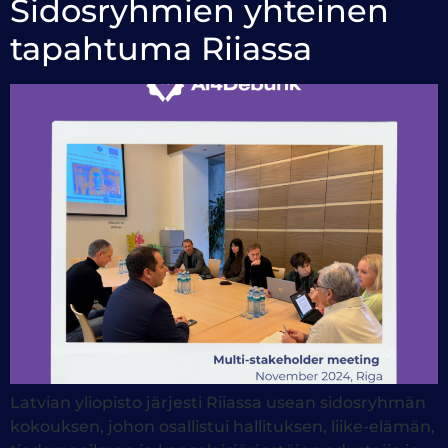
Sidosryhmien yhteinen
tapahtuma Riiassa
Latvian yliopisto järjesti Riiassa usean sidosryhmän
kokouksen, johon osallistui hallituksen, liike-elämän,