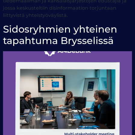
tiedemaailman ja kansalaisjärjestöjen edustajia ja
jossa keskusteltiin disinformaation torjuntaan
liittyvistä yhteistyöväylistä.
Sidosryhmien yhteinen
tapahtuma Brysselissä