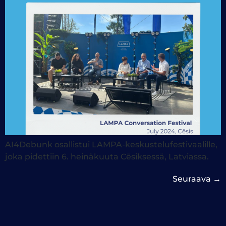
AI4Debunk osallistui LAMPA-keskustelufestivaalille,
joka pidettiin 6. heinäkuuta Cēsiksessä, Latviassa.
Seuraava
→