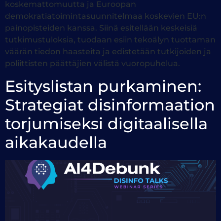
koskemattomuutta ja Euroopan
demokratiatoimintasuunnitelmaa koskevien EU:n
painopisteiden kanssa. Siinä esitellään keskeisiä
tutkimustuloksia, tuodaan esiin tekoälyn tuottaman
väärän tiedon haasteita ja edistetään tutkijoiden ja
poliittisten päättäjien välistä vuoropuhelua.
Esityslistan purkaminen:
Strategiat disinformaation
torjumiseksi digitaalisella
aikakaudella