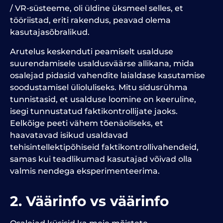
/ VR-süsteeme, oli üldine üksmeel selles, et
tööriistad, eriti rakendus, peavad olema
kasutajasõbralikud.
Arutelus keskenduti peamiselt usalduse
suurendamisele usaldusväärse allikana, mida
osalejad pidasid vahendite laialdase kasutamise
soodustamisel ülioluliseks. Mitu sidusrühma
tunnistasid, et usalduse loomine on keeruline,
isegi tunnustatud faktikontrollijate jaoks.
Eelkõige peeti vähem tõenäoliseks, et
haavatavad isikud usaldavad
tehisintellektipõhiseid faktikontrollivahendeid,
samas kui teadlikumad kasutajad võivad olla
valmis nendega eksperimenteerima.
2. Väärinfo vs väärinfo