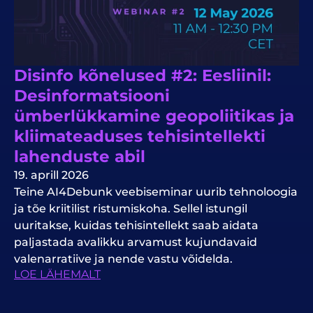
Disinfo kõnelused #2: Eesliinil:
Desinformatsiooni
ümberlükkamine geopoliitikas ja
kliimateaduses tehisintellekti
lahenduste abil
19. aprill 2026
Teine AI4Debunk veebiseminar uurib tehnoloogia
ja tõe kriitilist ristumiskoha. Sellel istungil
uuritakse, kuidas tehisintellekt saab aidata
paljastada avalikku arvamust kujundavaid
valenarratiive ja nende vastu võidelda.
LOE LÄHEMALT