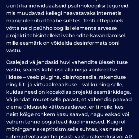
uuriti ka individuaalseid psühholoogilisi tegureid,
mis muudavad kellegi haavatavaks internetis
manipuleeritud teabe suhtes. Tehti ettepanek
võtta neid psühholoogilisi elemente arvesse
projekti tehisintellekti vahendite kavandamisel,
mille eesmärk on võidelda desinformatsiooni
vastu.
Osalejad väljendasid huvi vahendite ülesehituse
vastu, seades kahtluse alla nelja konkreetse
liidese – veebiplugina, disinfopeedia, rakenduse
ning liit- ja virtuaalreaalsuse – valiku ning selle,
kuidas need on kooskõlas projekti eesmärkidega.
Väljendati muret selle pärast, et vahendid peavad
olema üldsusele kättesaadavad, eriti neile, kes
neist kõige rohkem kasu saavad, nagu eakad või
vähem tehnoloogiateadlikud inimesed. Kuigi oli
mõningane skeptitsism selle suhtes, kas need
rühmad võtaksid hõlpsasti vastu rakendusi või AR