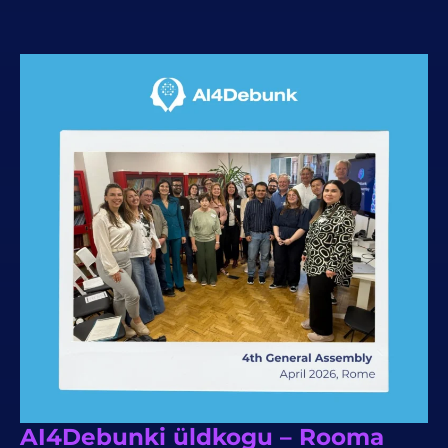
AI4Debunki üldkogu – Rooma