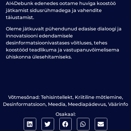
AI4Debunk edenedes ootame huviga koostöö
jätkamist sidusrühmadega ja vahendite
täiustamist.
Oleme jätkuvalt pühendunud edasise dialoogi ja
innovatsiooni edendamisele
desinformatsioonivastases võitluses, tehes
koostööd teadlikuma ja vastupanuvõimelisema
ühiskonna ülesehitamiseks.
Võtmesõnad:
Tehisintellekt
,
Kriitiline mõtlemine
,
Desinformatsioon
,
Meedia
,
Meediapädevus
,
Väärinfo
Osakaal: