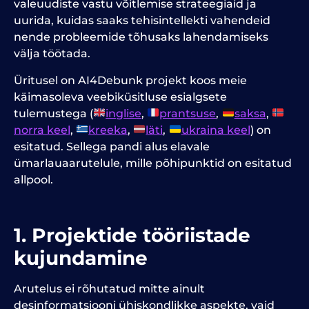
valeuudiste vastu võitlemise strateegiaid ja
uurida, kuidas saaks tehisintellekti vahendeid
nende probleemide tõhusaks lahendamiseks
välja töötada.
Üritusel on AI4Debunk projekt koos meie
käimasoleva veebiküsitluse esialgsete
tulemustega (
inglise
,
prantsuse
,
saksa
,
norra keel
,
kreeka
,
läti
,
ukraina keel
) on
esitatud. Sellega pandi alus elavale
ümarlauaarutelule, mille põhipunktid on esitatud
allpool.
1. Projektide tööriistade
kujundamine
Arutelus ei rõhutatud mitte ainult
desinformatsiooni ühiskondlikke aspekte, vaid