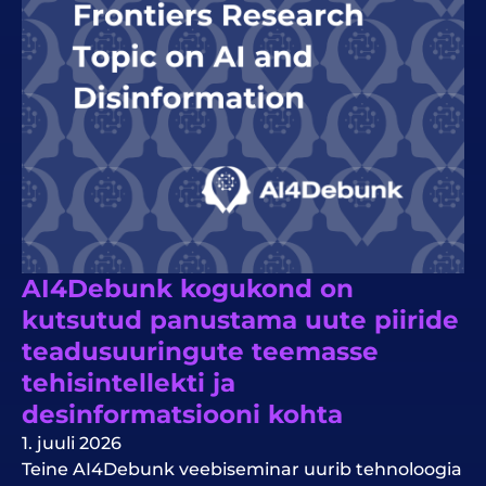
AI4Debunk kogukond on
kutsutud panustama uute piiride
teadusuuringute teemasse
tehisintellekti ja
desinformatsiooni kohta
1. juuli 2026
Teine AI4Debunk veebiseminar uurib tehnoloogia