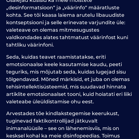
Osalejad küsisid ka meie mõistete
„desinformatsioon“ ja „väärinfo“ määratluste
kohta. See tõi kaasa laiema arutelu libauudiste
kontseptsiooni ja selle erinevate varjundite üle:
valeteave on olemas mitmesugustes
valdkondades alates tahtmatust väärinfost kuni
tahtliku väärinfoni.
Seda, kuidas teavet raamistatakse, eriti
emotsionaalse keele kasutamise kaudu, peeti
teguriks, mis mõjutab seda, kuidas lugejad sisu
tõlgendavad. Mõned märkisid, et juba on olemas
tehisintellektisüsteemid, mis suudavad hinnata
artiklite emotsionaalset tooni, kuid hoiatati eri liiki
valeteabe üleüldistamise ohu eest.
Arvestades tõe kindlakstegemise keerukust,
tuginevad faktikontrollijad jätkuvalt
inimanalüüsile – see on lähenemisviis, mis on
kesksel kohal ka meie disinfopeedias. Toimus