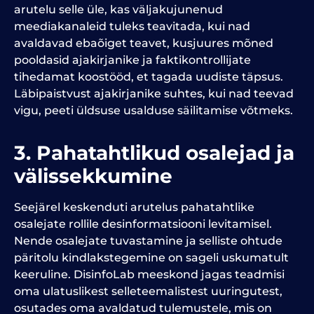
arutelu selle üle, kas väljakujunenud
meediakanaleid tuleks teavitada, kui nad
avaldavad ebaõiget teavet, kusjuures mõned
pooldasid ajakirjanike ja faktikontrollijate
tihedamat koostööd, et tagada uudiste täpsus.
Läbipaistvust ajakirjanike suhtes, kui nad teevad
vigu, peeti üldsuse usalduse säilitamise võtmeks.
3. Pahatahtlikud osalejad ja
välissekkumine
Seejärel keskenduti arutelus pahatahtlike
osalejate rollile desinformatsiooni levitamisel.
Nende osalejate tuvastamine ja selliste ohtude
päritolu kindlakstegemine on sageli uskumatult
keeruline. DisinfoLab meeskond jagas teadmisi
oma ulatuslikest selleteemalistest uuringutest,
osutades oma avaldatud tulemustele, mis on