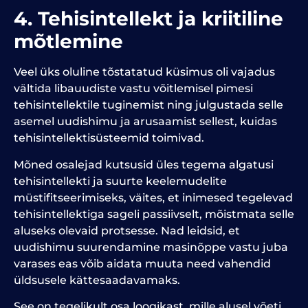
4. Tehisintellekt ja kriitiline
mõtlemine
Veel üks oluline tõstatatud küsimus oli vajadus
vältida libauudiste vastu võitlemisel pimesi
tehisintellektile tuginemist ning julgustada selle
asemel uudishimu ja arusaamist sellest, kuidas
tehisintellektisüsteemid toimivad.
Mõned osalejad kutsusid üles tegema algatusi
tehisintellekti ja suurte keelemudelite
müstifitseerimiseks, väites, et inimesed tegelevad
tehisintellektiga sageli passiivselt, mõistmata selle
aluseks olevaid protsesse. Nad leidsid, et
uudishimu suurendamine masinõppe vastu juba
varases eas võib aidata muuta need vahendid
üldsusele kättesaadavamaks.
See on tegelikult osa loogikast, mille alusel võeti