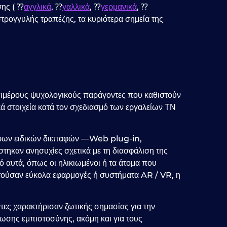
σης ( ⁇
αγγλικά
, ⁇
γαλλικά
, ⁇
γερμανικά
, ⁇
στρογγυλής τραπέζης, τα κυριότερα σημεία της
πιμέρους ψυχολογικούς παράγοντες που καθιστούν
 στοιχεία κατά τον σχεδιασμό των εργαλείων ΤΝ
σάρων ειδικών διεπαφών —Web plug-in,
τηκαν ανησυχίες σχετικά με τη διασφάλιση της
αυτά, όπως οι ηλικιωμένοι ή τα άτομα που
θετούσαν εύκολα εφαρμογές ή συστήματα AR / VR, η
ες χαρακτήρισαν ζωτικής σημασίας για την
ωσης εμπιστοσύνης, ακόμη και για τους