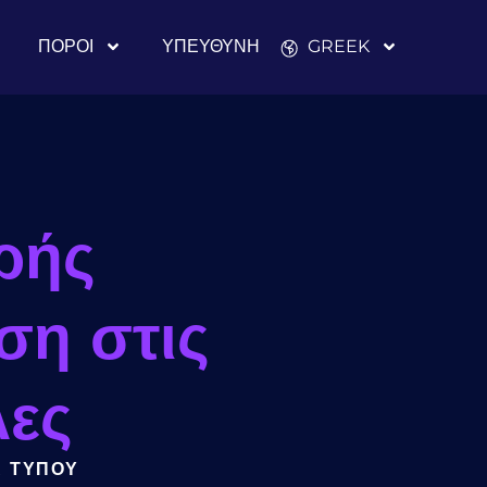
ΠΌΡΟΙ
ΥΠΕΎΘΥΝΗ
GREEK
ρής
ση στις
λες
Α ΤΎΠΟΥ