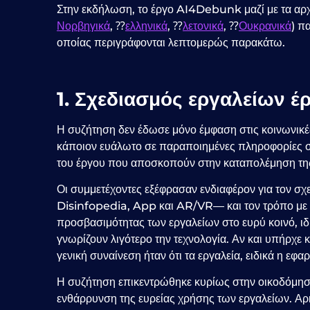
Στην εκδήλωση, το έργο AI4Debunk μαζί με τα αρχ
Νορβηγικά
, ⁇
ελληνικά
, ⁇
λετονικά
, ⁇
Ουκρανικά
) π
οποίας περιγράφονται λεπτομερώς παρακάτω.
1. Σχεδιασμός εργαλείων έ
Η συζήτηση δεν έδωσε μόνο έμφαση στις κοινωνικ
κάποιον ευάλωτο σε παραποιημένες πληροφορίες στ
του έργου που αποσκοπούν στην καταπολέμηση τ
Οι συμμετέχοντες εξέφρασαν ενδιαφέρον για τον 
Disinfopedia, App και AR/VR— και τον τρόπο με τ
προσβασιμότητας των εργαλείων στο ευρύ κοινό, ι
γνωρίζουν λιγότερο την τεχνολογία. Αν και υπήρχε 
γενική συναίνεση ήταν ότι τα εργαλεία, ειδικά η εφα
Η συζήτηση επικεντρώθηκε κυρίως στην οικοδόμηση
ενθάρρυνση της ευρείας χρήσης των εργαλείων. Αρ