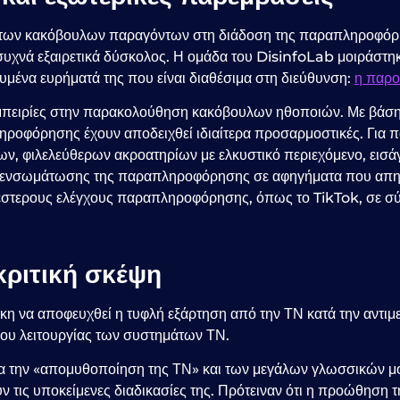
ο των κακόβουλων παραγόντων στη διάδοση της παραπληροφόρ
συχνά εξαιρετικά δύσκολος. Η ομάδα του DisinfoLab μοιράστηκ
ευμένα ευρήματά της που είναι διαθέσιμα στη διεύθυνση:
η παρο
ς εμπειρίες στην παρακολούθηση κακόβουλων ηθοποιών. Με βάσ
ληροφόρησης έχουν αποδειχθεί ιδιαίτερα προσαρμοστικές. Για 
ων, φιλελεύθερων ακροατηρίων με ελκυστικό περιεχόμενο, εισ
ς ενσωμάτωσης της παραπληροφόρησης σε αφηγήματα που απηχ
νέστερους ελέγχους παραπληροφόρησης, όπως το TikTok, σε σύ
κριτική σκέψη
κη να αποφευχθεί η τυφλή εξάρτηση από την ΤΝ κατά την αντιμ
που λειτουργίας των συστημάτων ΤΝ.
ια την «απομυθοποίηση της ΤΝ» και των μεγάλων γλωσσικών μο
 τις υποκείμενες διαδικασίες της. Πρότειναν ότι η προώθηση 