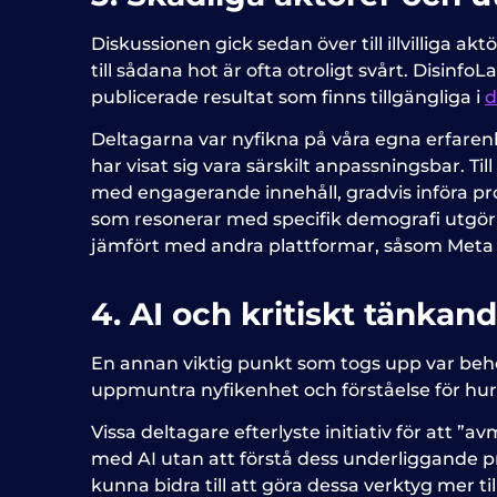
Diskussionen gick sedan över till illvilliga ak
till sådana hot är ofta otroligt svårt. Disi
publicerade resultat som finns tillgängliga i
d
Deltagarna var nyfikna på våra egna erfarenhe
har visat sig vara särskilt anpassningsbar. Ti
med engagerande innehåll, gradvis införa pro
som resonerar med specifik demografi utgör 
jämfört med andra plattformar, såsom Meta ell
4. AI och kritiskt tänkan
En annan viktig punkt som togs upp var behove
uppmuntra nyfikenhet och förståelse för hur
Vissa deltagare efterlyste initiativ för att 
med AI utan att förstå dess underliggande pr
kunna bidra till att göra dessa verktyg mer t