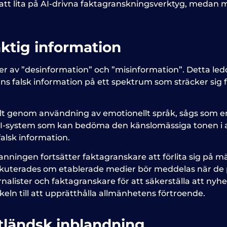
tt lita på AI-drivna faktagranskningsverktyg, medan m
aktig information
er av ”desinformation” och ”misinformation”. Detta led
ns falsk information på ett spektrum som sträcker sig frå
kilt genom användning av emotionellt språk, sågs som e
s AI-system som kan bedöma den känslomässiga tonen i a
falsk information.
anningen fortsätter faktagranskare att förlita sig på m
diskuterades om etablerade medier bör meddelas när de p
alister och faktagranskare för att säkerställa att nyhe
eln till att upprätthålla allmänhetens förtroende.
utländsk inblandning