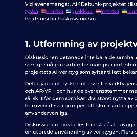
Vid evenemanget, AI4Debunk-projektet till
tyska
,
norska
,
grekiska
,
lettiska
,
ukr
höjdpunkter beskrivs nedan.
1. Utformning av projekt
Diskussionen betonade inte bara de samhälle
som gör någon sårbar för manipulerad informa
projektets AI-verktyg som syftar till att be
Deltagarna uttryckte intresse för verktygens
och AR/VR – och hur de överensstämmer med pr
särskilt för dem som kan dra störst nytta av
huruvida dessa grupper lätt skulle anta appa
användarvänliga.
Diskussionen inriktades främst på att bygga
en utbredd användning av verktygen. Flera b