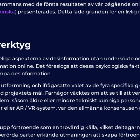
sammans med de första resultaten av vår pågående onl
ainska
) presenterades. Detta lade grunden för en livlig
verktyg
liga aspekterna av desinformation utan undersökte ock
tion online. Det föreslogs att dessa psykologiska fak
kämpa desinformation.
 utformning och ifrågasatte valet av de fyra specifika 
ojektets mål. Farhågor väcktes om att se till att verk
 dem, såsom äldre eller mindre tekniskt kunniga person
r eller AR / VR-system, var den allmänna konsensusen a
 upp förtroende som en trovärdig källa, vilket deltaga
erörda parter erkände utmaningen att skapa förtroend