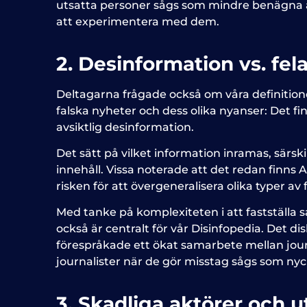
utsatta personer sågs som mindre benägna a
att experimentera med dem.
2. Desinformation vs. fel
Deltagarna frågade också om våra definition
falska nyheter och dess olika nyanser: Det fin
avsiktlig desinformation.
Det sätt på vilket information inramas, särs
innehåll. Vissa noterade att det redan finn
risken för att övergeneralisera olika typer av 
Med tanke på komplexiteten i att fastställa s
också är centralt för vår Disinfopedia. Det 
förespråkade ett ökat samarbete mellan journ
journalister när de gör misstag sågs som nyck
3. Skadliga aktörer och 