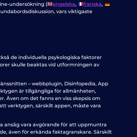
ine-undersökning (
engelska
,
franska
,
 rundabordsdiskussion, vars viktigaste
så de individuella psykologiska faktorer
torer skulle beaktas vid utformningen av
gränssnitten – webbplugin, Disinfopedia, App
tygen är tillgängliga för allmänheten,
er. Även om det fanns en viss skepsis om
tt verktygen, särskilt appen, måste vara
rna ansåg vara avgörande för att uppmuntra
e, även för erkända faktagranskare. Särskilt