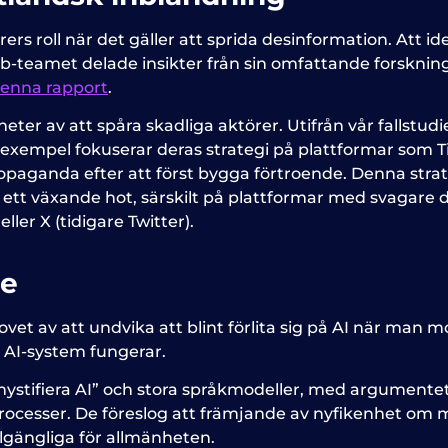
törers roll när det gäller att sprida desinformation. Att
nfoLab-teamet delade insikter från sin omfattande forsk
enna rapport
.
ter av att spåra skadliga aktörer. Utifrån vår fallstudi
ll exempel fokuserar deras strategi på plattformar som Ti
paganda efter att först bygga förtroende. Denna strateg
ett växande hot, särskilt på plattformar med svagare d
er X (tidigare Twitter).
de
t av att undvika att blint förlita sig på AI när man mo
 AI-system fungerar.
”avmystifiera AI” och stora språkmodeller, med argumente
ocesser. De föreslog att främjande av nyfikenhet om ma
illgängliga för allmänheten.