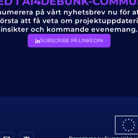
ED I AI4DEBUNK-COMMU
umerera på vårt nyhetsbrev nu för at
örsta att få veta om projektuppdater
insikter och kommande evenemang.
SUBSCRIBE PÅ LINKEDIN