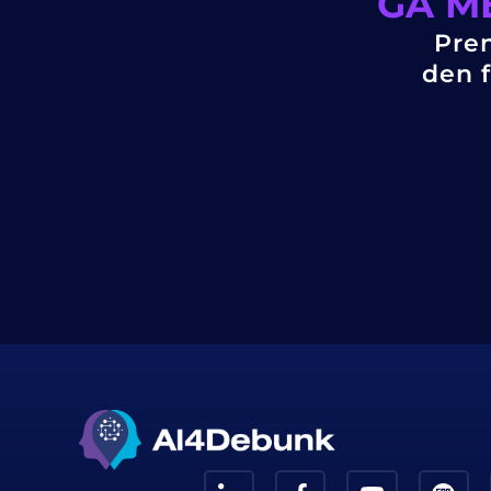
GÅ M
Pren
den f