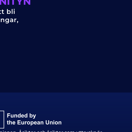
NITYN
t bli
ingar,