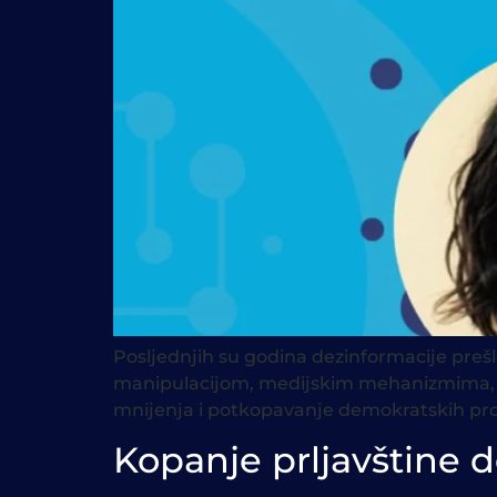
Posljednjih su godina dezinformacije prešle
manipulacijom, medijskim mehanizmima, um
mnijenja i potkopavanje demokratskih pr
Kopanje prljavštine 