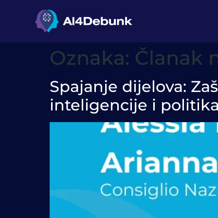
sadržaj
Oznaka:
Članak m
Spajanje dijelova: Za
inteligencije i politi