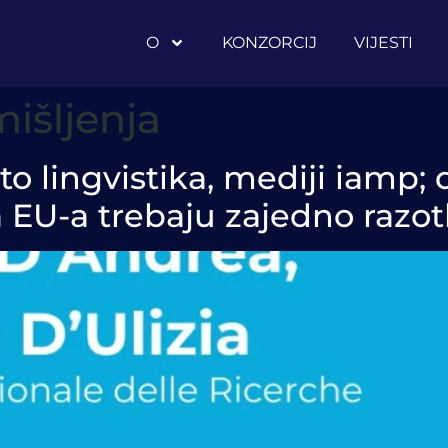
O
KONZORCIJ
VIJESTI
išljenja
što lingvistika, mediji iamp
ka EU-a trebaju zajedno razo