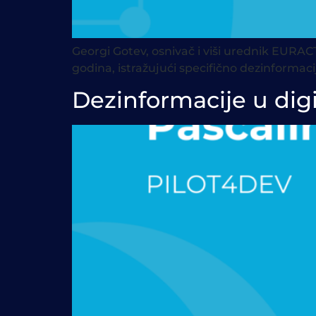
Georgi Gotev, osnivač i viši urednik EURACT
godina, istražujući specifično dezinformac
Dezinformacije u di