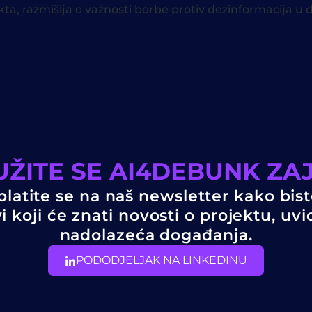
ta, razmišlja o važnosti borbe protiv dezinformacija u
UŽITE SE AI4DEBUNK ZAJ
platite se na naš newsletter kako biste
i koji će znati novosti o projektu, uvi
nadolazeća događanja.
PODODJELJAK NA LINKEDINU