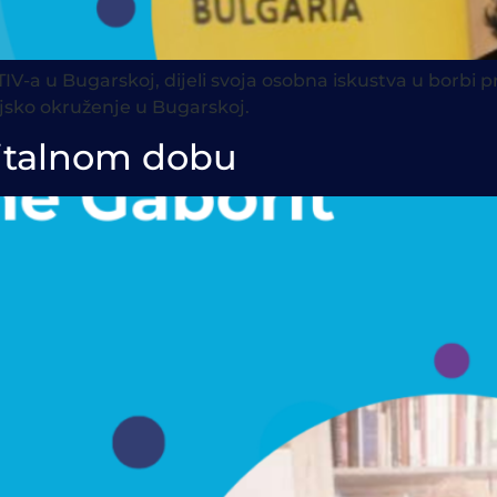
IV-a u Bugarskoj, dijeli svoja osobna iskustva u borbi pr
ijsko okruženje u Bugarskoj.
gitalnom dobu