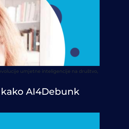
evolucije umjetne inteligencije na društvo,
 i kako AI4Debunk