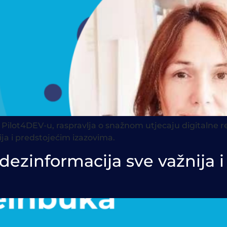
u Pilot4DEV-u, raspravlja o snažnom utjecaju digitalne r
ja i predstojećim izazovima.
 dezinformacija sve važnija