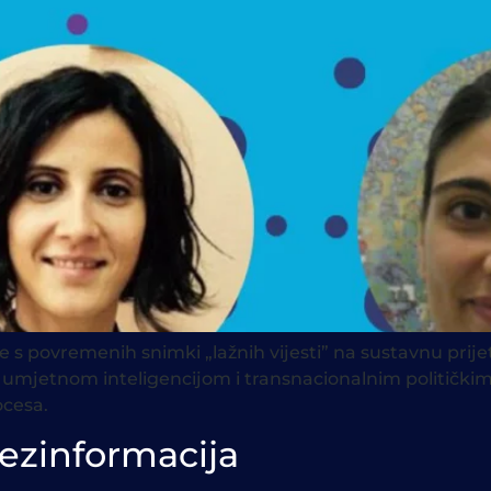
 s povremenih snimki „lažnih vijesti” na sustavnu prijet
jetnom inteligencijom i transnacionalnim političkim 
ocesa.
dezinformacija