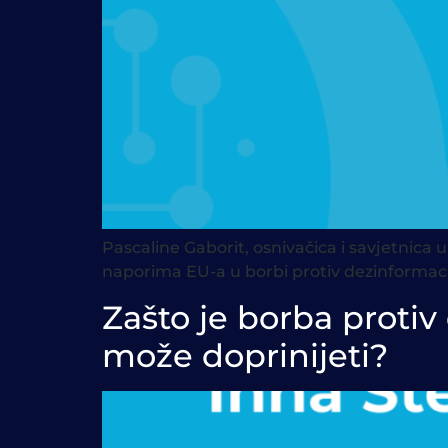
Pascaline Gaborit, osnivačica i savjetnica 
naporima EU-a u borbi protiv dezinformaci
Zašto je borba protiv
može doprinijeti?