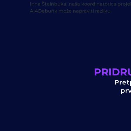
Inna Šteinbuka, naša koordinatorica projek
AI4Debunk može napraviti razliku.
PRIDR
Pret
prv