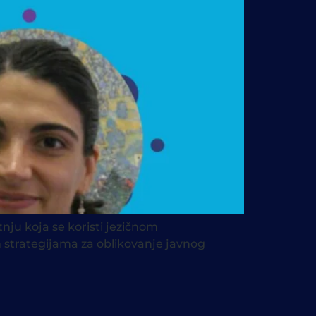
nju koja se koristi jezičnom
strategijama za oblikovanje javnog