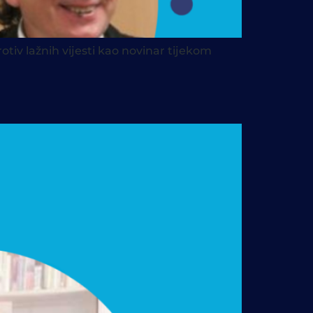
otiv lažnih vijesti kao novinar tijekom