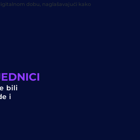
 digitalnom dobu, naglašavajući kako
EDNICI
 bili
de i