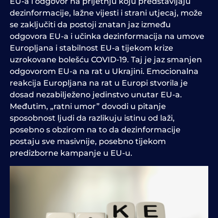
EU-a i odgovor na prijetnju koju predstavljaju
dezinformacije, lažne vijesti i strani utjecaj, može
se zaključiti da postoji znatan jaz između
odgovora EU-a i učinka dezinformacija na umove
Europljana i stabilnost EU-a tijekom krize
uzrokovane bolešću COVID-19. Taj je jaz smanjen
odgovorom EU-a na rat u Ukrajini. Emocionalna
reakcija Europljana na rat u Europi stvorila je
dosad nezabilježeno jedinstvo unutar EU-a.
Međutim, „ratni umor” dovodi u pitanje
sposobnost ljudi da razlikuju istinu od laži,
posebno s obzirom na to da dezinformacije
postaju sve masivnije, posebno tijekom
predizborne kampanje u EU-u.