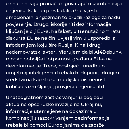
čelnici moraju pronaći odgovarajuću kombinaciju
činjenica kako bi prevladali lažne vijesti i
emocionalni angažman te pružili razloge za nadu i
povjerenje. Drugo, iskorijeniti dezinformacije
ključan je cilj EU-a. Nažalost, u trenutačnom ratu
diskursa EU se ne čini uvjerljivim u usporedbi s
infodemijom koju šire Rusija, Kina i drugi
nedemokratski akteri. Vjerujem da bi AI4Debunk
mogao poboljšati otpornost građana EU-a na
dezinformacije. Treće, postojeću uredbu o
umjetnoj inteligenciji trebalo bi dopuniti drugim
sredstvima kao što su medijska pismenost,
kritičko razmišljanje, provjera činjenica itd.
Unatoč „ratnom zastrašivanju” u pogledu
aktualne opće ruske invazije na Ukrajinu,
informacije utemeljene na dokazima u
kombinaciji s razotkrivanjem dezinformacija
trebale bi pomoći Europljanima da zadrže