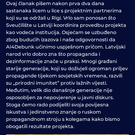
Ovaj članak pišem nakon prva dva dana
sastanaka licem u lice s projektnim partnerima
koji su se održali u Rigi. Vrlo sam ponosan što
Sveučilište u Latviji koordinira provedbu projekta
kao vodeća institucija. Osjećam se uzbuđeno
zbog budućih izazova i naše odgovornosti da
AI4Debunk učinimo uspješnom pričom. Latvijski
narod vrlo dobro zna što propaganda i
dezinformacije znače u praksi. Mnogi građani
starije generacije, koji su doživjeli ogroman priljev
propagande tijekom sovjetskih vremena, razvili
su „prirodni imunitet” protiv lažnih vijesti.
Međutim, velik dio današnje generacije nije
osposobljen za nepovjerenje u javni diskurs.
Stoga ćemo rado podijeliti svoja povijesna
iskustva i jedinstveno znanje o ruskom
propagandnom stroju s kolegama kako bismo
obogatili rezultate projekta.