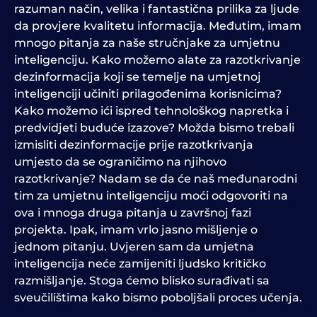
razuman način, velika i fantastična prilika za ljude
da provjere kvalitetu informacija. Međutim, imam
mnogo pitanja za naše stručnjake za umjetnu
inteligenciju. Kako možemo alate za razotkrivanje
dezinformacija koji se temelje na umjetnoj
inteligenciji učiniti prilagođenima korisnicima?
Kako možemo ići ispred tehnološkog napretka i
predvidjeti buduće izazove? Možda bismo trebali
izmisliti dezinformacije prije razotkrivanja
umjesto da se ograničimo na njihovo
razotkrivanje? Nadam se da će naš međunarodni
tim za umjetnu inteligenciju moći odgovoriti na
ova i mnoga druga pitanja u završnoj fazi
projekta. Ipak, imam vrlo jasno mišljenje o
jednom pitanju. Uvjeren sam da umjetna
inteligencija neće zamijeniti ljudsko kritičko
razmišljanje. Stoga ćemo blisko surađivati sa
sveučilištima kako bismo poboljšali proces učenja.