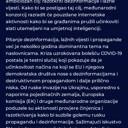
ambiciozan cilj: razotkriti dezinformacije i lažne
vijesti. Kako bi se postigao taj cilj, međunarodni
konzorcij razradit će pouzdane internetske
aktivnosti kako bi se građanima pružili učinkoviti
alati utemeljeni na umjetnoj inteligenciji.
Pitanje dezinformacija, lažnih vijesti i propagande
već je nekoliko godina dominantna tema na
naslovnicama. Kriza uzrokovana bolešću COVID-19
postala je testni slučaj koji pokazuje da je
učinkovitost načina na koji se EU i njegova
demokratska društva nose s dezinformacijama i
destruktivnom propagandom i dalje prilično
niska. Od ruske invazije na Ukrajinu, usporedno s
naporima pojedinačnih zemalja, Europska
komisija (EK) i druge međunarodne organizacije
poduzele su aktivnosti provjere činjenica i
razotkrivanja kako bi suzbile golemu rusku
propagandu i dezinformacije. Sažimajući iskustvo