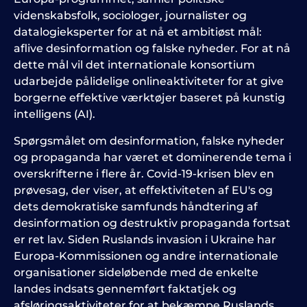
videnskabsfolk, sociologer, journalister og
datalogieksperter for at nå et ambitiøst mål:
aflive desinformation og falske nyheder. For at nå
dette mål vil det internationale konsortium
udarbejde pålidelige onlineaktiviteter for at give
borgerne effektive værktøjer baseret på kunstig
intelligens (AI).
Spørgsmålet om desinformation, falske nyheder
og propaganda har været et dominerende tema i
overskrifterne i flere år. Covid-19-krisen blev en
prøvesag, der viser, at effektiviteten af EU's og
dets demokratiske samfunds håndtering af
desinformation og destruktiv propaganda fortsat
er ret lav. Siden Ruslands invasion i Ukraine har
Europa-Kommissionen og andre internationale
organisationer sideløbende med de enkelte
landes indsats gennemført faktatjek og
afsløringsaktiviteter for at bekæmpe Ruslands