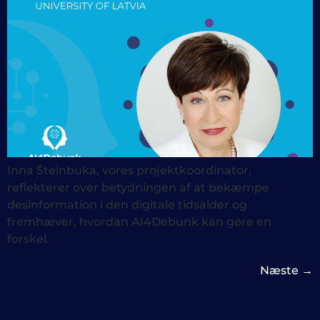
Inna Šteinbuka, vores projektkoordinator,
reflekterer over betydningen af at bekæmpe
desinformation i den digitale tidsalder og
fremhæver, hvordan AI4Debunk kan gøre en
forskel.
Næste
→