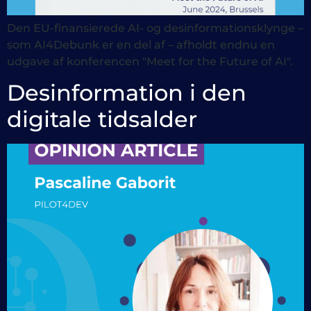
Den EU-finansierede AI- og desinformationsklynge –
som AI4Debunk er en del af – afholdt endnu en
udgave af konferencen "Meet for the Future of AI".
Desinformation i den
digitale tidsalder