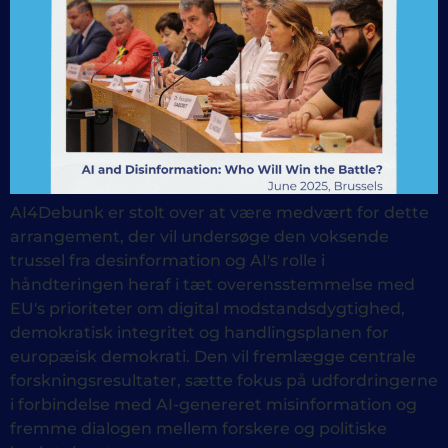
AI4Debunk er stolt over at være medvært for dette
arrangement, der vil undersøge den voksende
trussel fra desinformation og AI's rolle i
håndteringen heraf i tæt overensstemmelse med
EU's prioriteter om digital modstandsdygtighed,
demokratisk integritet og handlingsplanen for
europæisk demokrati. Den vil fremlægge centrale
forskningsresultater, sætte fokus på udfordringerne
i forbindelse med AI-genereret misinformation og
fremme dialogen mellem forskere og politiske