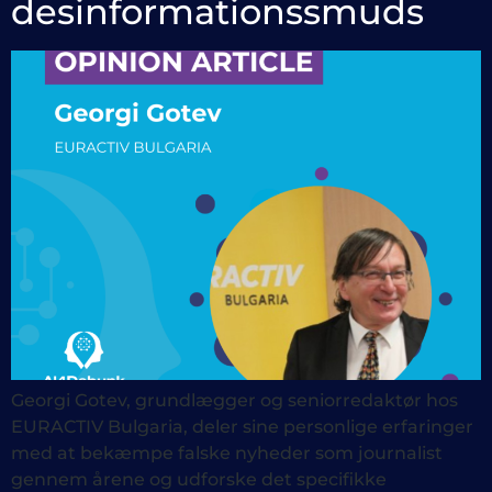
desinformationssmuds
Georgi Gotev, grundlægger og seniorredaktør hos
EURACTIV Bulgaria, deler sine personlige erfaringer
med at bekæmpe falske nyheder som journalist
gennem årene og udforske det specifikke