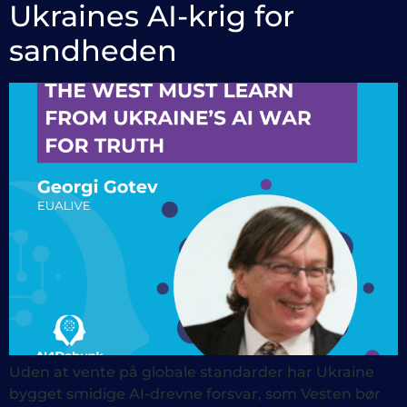
Ukraines AI-krig for
sandheden
Uden at vente på globale standarder har Ukraine
bygget smidige AI-drevne forsvar, som Vesten bør