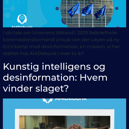
I sin tale om Unionens tilstand i 2025 bekræftede
kommissionsformand Ursula von der Leyen på ny
EU's kamp mod desinformation, en mission, vi har
støttet hos AI4Debunk i over to år!
Kunstig intelligens og
desinformation: Hvem
vinder slaget?