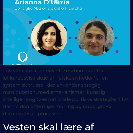
I de seneste år er desinformation gået fra
lejlighedsvise skud af "falske nyheder" til en
systemisk trussel, der anvender sproglig
manipulation, mediemekanismer, kunstig
intelligens og tværnationale politiske strategier til at
danne den offentlige mening og undergrave
demokratiske processer.
Vesten skal lære af