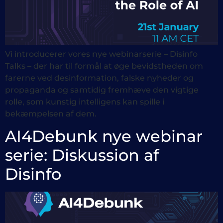
Vi introducerer vores nye webinarserie – Disinfo
Talks – der har til formål at øge bevidstheden om
farerne ved desinformation, falske nyheder og
propaganda og samtidig fremhæve den vigtige
rolle, som kunstig intelligens kan spille i
bekæmpelsen af dem.
AI4Debunk nye webinar
serie: Diskussion af
Disinfo