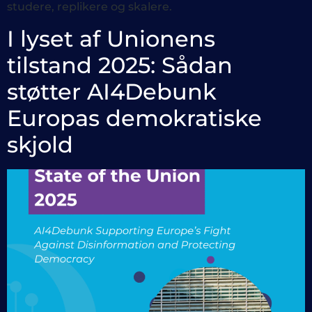
studere, replikere og skalere.
I lyset af Unionens
tilstand 2025: Sådan
støtter AI4Debunk
Europas demokratiske
skjold