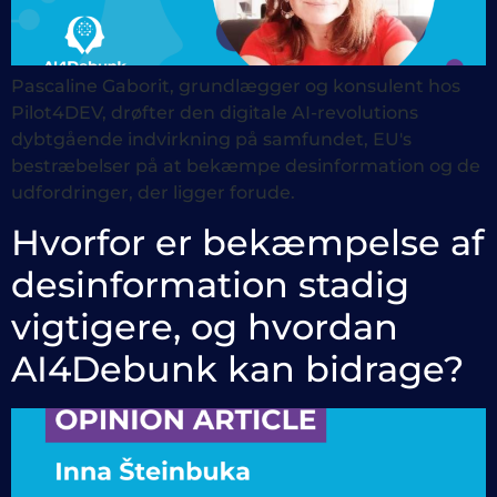
Pascaline Gaborit, grundlægger og konsulent hos
Pilot4DEV, drøfter den digitale AI-revolutions
dybtgående indvirkning på samfundet, EU's
bestræbelser på at bekæmpe desinformation og de
udfordringer, der ligger forude.
Hvorfor er bekæmpelse af
desinformation stadig
vigtigere, og hvordan
AI4Debunk kan bidrage?