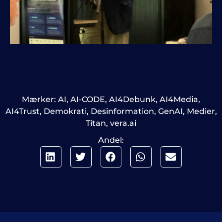
Mærker:
AI
,
AI-CODE
,
AI4Debunk
,
AI4Media
,
AI4Trust
,
Demokrati
,
Desinformation
,
GenAI
,
Medier
,
Titan
,
vera.ai
Andel: