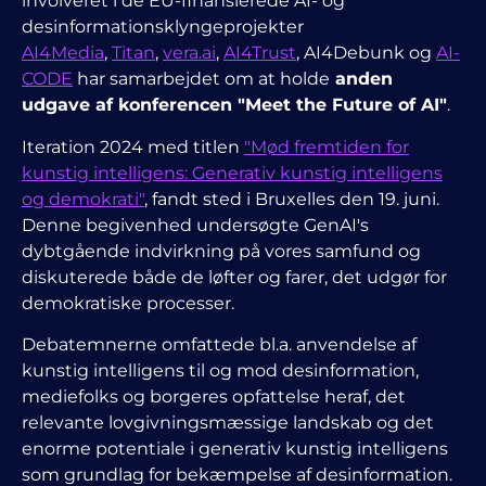
involveret i de EU-finansierede AI- og
desinformationsklyngeprojekter
AI4Media
,
Titan
,
vera.ai
,
AI4Trust
, AI4Debunk
og
AI-
CODE
har samarbejdet om at holde
anden
udgave af konferencen "Meet the Future of AI"
.
Iteration 2024 med titlen
"Mød fremtiden for
kunstig intelligens
: Generativ kunstig intelligens
og demokrati"
, fandt sted i Bruxelles den 19. juni.
Denne begivenhed
undersøgte GenAI's
dybtgående indvirkning på vores samfund og
diskuterede både de løfter og farer, det udgør for
demokratiske processer.
Debatemnerne omfattede bl.a.
anvendelse af
kunstig intelligens til og mod desinformation,
mediefolks og borgeres opfattelse heraf, det
relevante lovgivningsmæssige landskab og det
enorme potentiale i generativ kunstig intelligens
som grundlag for bekæmpelse af desinformation.