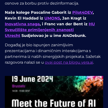
osnove za borbu protiv dezinformacija.
Naše kolege Pascaline Gaborit iz
Pilot4DEV
,
Kevin El Haddad iz
UMONS
, Jan Kragt iz
Inovativna snaga
, i Franc van der Bent iz
HU
Sveučilište primijenjenih znanosti
Utrecht
Sudjelovao je u ime AI4Debunk.
Događaj je bio ispunjen zanimljivim
prezentacijama i dinamičnim interakcijama s
partnerima iz naših sinergijskih projekata.
Sažetak
razgovora nalazi se u
ovaj post na blogu vera.ai
.