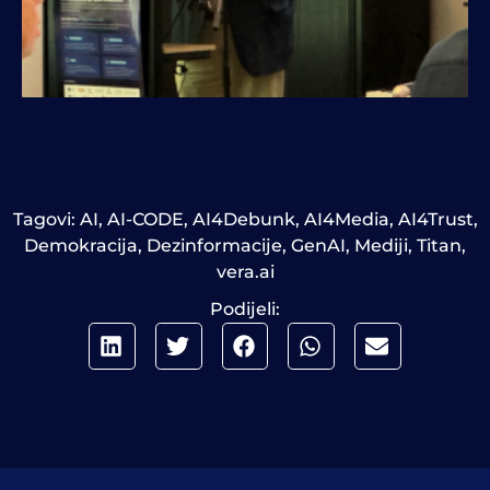
Tagovi:
AI
,
AI-CODE
,
AI4Debunk
,
AI4Media
,
AI4Trust
,
Demokracija
,
Dezinformacije
,
GenAI
,
Mediji
,
Titan
,
vera.ai
Podijeli: