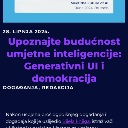
28. LIPNJA 2024.
Upoznajte budućnost
umjetne inteligencije:
Generativni UI i
demokracija
DOGAĐANJA
,
REDAKCIJA
Nakon uspjeha prošlogodišnjeg događanja i
događaja koji je uslijedio
Bijela knjiga
, istraživači