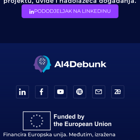
projektu, uvide i nadolazeća događanja.
PODODJELJAK NA LINKEDINU
Financira Europska unija. Međutim, izražena