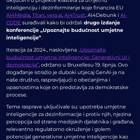
uključeni u projekte klastera za umjetnu
inteligenciju i dezinformiranje koje financira EU
AI4Media
,
Titan
,
vera.ai
,
AI4Trust
, AI4Debunk
i
AI-
CODE
surađivali kako bi održali
drugo izdanje
konferencije „Upoznajte budućnost umjetne
inteligencije”
.
Iteracija za 2024., naslovljena
„Upoznajte
budućnost umjetne inteligencije
: Generativni UI i
demokracija”
, održano u Bruxellesu 19. lipnja. Ovo
događanje
istražio je duboki utjecaj GenAI-ja na
naše društvo, raspravljajući o obećanjima i
opasnostima koje on predstavlja za demokratske
procese.
Teme rasprave uključivale su:
upotreba umjetne
inteligencije za dezinformacije i protiv njih, njezina
percepcija od strane medijskih djelatnika i građana,
relevantno regulatorno okruženje i golem
potencijal generativne umjetne inteligencije kao