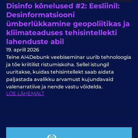
Disinfo kõnelused #2: Eesliinil:
Desinformatsiooni
ümberlükkamine geopoliitikas ja
kliimateaduses tehisintellekti
lahenduste abil
19. aprill 2026
Teine AI4Debunk veebiseminar uurib tehnoloogia
ja tõe kriitilist ristumiskoha. Sellel istungil
uuritakse, kuidas tehisintellekt saab aidata
paljastada avalikku arvamust kujundavaid
valenarratiive ja nende vastu võidelda.
LOE LÄHEMALT