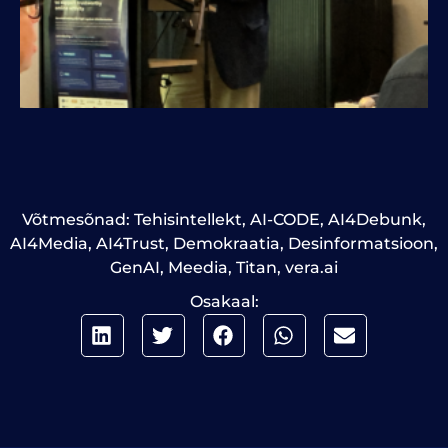
Võtmesõnad:
Tehisintellekt
,
AI-CODE
,
AI4Debunk
,
AI4Media
,
AI4Trust
,
Demokraatia
,
Desinformatsioon
,
GenAI
,
Meedia
,
Titan
,
vera.ai
Osakaal: