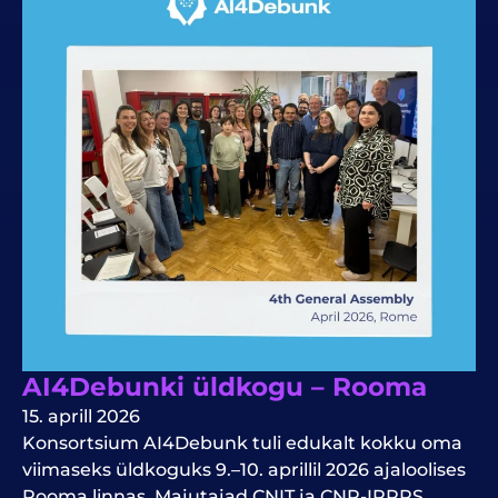
AI4Debunki üldkogu – Rooma
15. aprill 2026
Konsortsium AI4Debunk tuli edukalt kokku oma
viimaseks üldkoguks 9.–10. aprillil 2026 ajaloolises
Rooma linnas. Majutajad CNIT ja CNR-IRPPS.