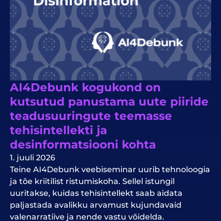
AI4Debunk kogukond on
kutsutud panustama uute piiride
teadusuuringute teemasse
tehisintellekti ja
desinformatsiooni kohta
1. juuli 2026
Teine AI4Debunk veebiseminar uurib tehnoloogia
ja tõe kriitilist ristumiskoha. Sellel istungil
uuritakse, kuidas tehisintellekt saab aidata
paljastada avalikku arvamust kujundavaid
valenarratiive ja nende vastu võidelda.