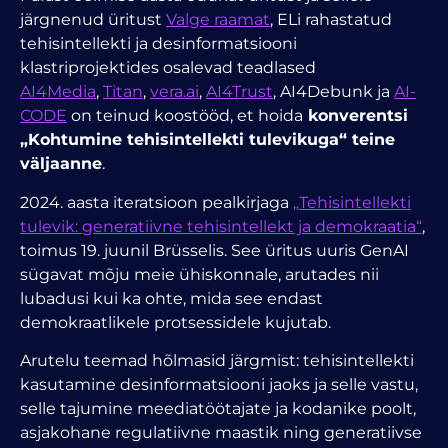
järgnenud üritust
Valge raamat
, ELi rahastatud
tehisintellekti ja desinformatsiooni
klastriprojektides osalevad teadlased
AI4Media
,
Titan
,
vera.ai
,
AI4Trust
, AI4Debunk
ja
AI-
CODE
on teinud koostööd, et hoida
konverentsi
„Kohtumine tehisintellekti tulevikuga“ teine
väljaanne
.
2024. aasta iteratsioon pealkirjaga
„Tehisintellekti
tulevik
: generatiivne tehisintellekt ja demokraatia“
,
toimus 19. juunil Brüsselis. See üritus
uuris GenAI
sügavat mõju meie ühiskonnale, arutades nii
lubadusi kui ka ohte, mida see endast
demokraatlikele protsessidele kujutab.
Arutelu teemad hõlmasid järgmist:
tehisintellekti
kasutamine desinformatsiooni jaoks ja selle vastu,
selle tajumine meediatöötajate ja kodanike poolt,
asjakohane regulatiivne maastik ning generatiivse