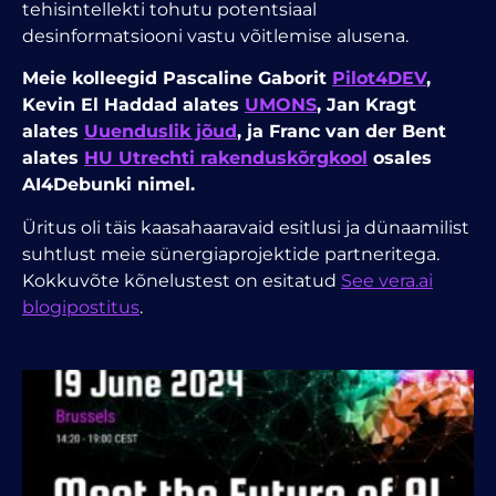
tehisintellekti tohutu potentsiaal
desinformatsiooni vastu võitlemise alusena.
Meie kolleegid Pascaline Gaborit
Pilot4DEV
,
Kevin El Haddad alates
UMONS
, Jan Kragt
alates
Uuenduslik jõud
, ja Franc van der Bent
alates
HU Utrechti rakenduskõrgkool
osales
AI4Debunki nimel.
Üritus oli täis kaasahaaravaid esitlusi ja dünaamilist
suhtlust meie sünergiaprojektide partneritega.
Kokkuvõte kõnelustest on esitatud
See vera.ai
blogipostitus
.