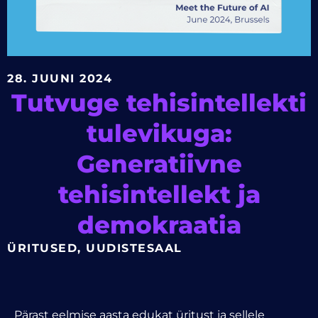
28. JUUNI 2024
Tutvuge tehisintellekti
tulevikuga:
Generatiivne
tehisintellekt ja
demokraatia
ÜRITUSED
,
UUDISTESAAL
Pärast eelmise aasta edukat üritust ja sellele