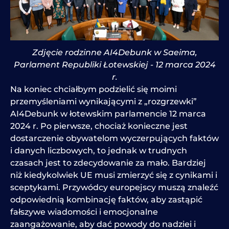
Zdjęcie rodzinne AI4Debunk w Saeima,
Parlament Republiki Łotewskiej - 12 marca 2024
r.
Na koniec chciałbym podzielić się moimi
przemyśleniami wynikającymi z „rozgrzewki”
AI4Debunk w łotewskim parlamencie 12 marca
2024 r. Po pierwsze, chociaż konieczne jest
dostarczenie obywatelom wyczerpujących faktów
i danych liczbowych, to jednak w trudnych
czasach jest to zdecydowanie za mało. Bardziej
niż kiedykolwiek UE musi zmierzyć się z cynikami i
sceptykami. Przywódcy europejscy muszą znaleźć
odpowiednią kombinację faktów, aby zastąpić
fałszywe wiadomości i emocjonalne
zaangażowanie, aby dać powody do nadziei i