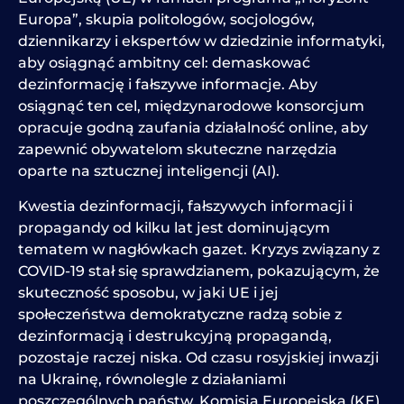
Europa”, skupia politologów, socjologów,
dziennikarzy i ekspertów w dziedzinie informatyki,
aby osiągnąć ambitny cel: demaskować
dezinformację i fałszywe informacje. Aby
osiągnąć ten cel, międzynarodowe konsorcjum
opracuje godną zaufania działalność online, aby
zapewnić obywatelom skuteczne narzędzia
oparte na sztucznej inteligencji (AI).
Kwestia dezinformacji, fałszywych informacji i
propagandy od kilku lat jest dominującym
tematem w nagłówkach gazet. Kryzys związany z
COVID-19 stał się sprawdzianem, pokazującym, że
skuteczność sposobu, w jaki UE i jej
społeczeństwa demokratyczne radzą sobie z
dezinformacją i destrukcyjną propagandą,
pozostaje raczej niska. Od czasu rosyjskiej inwazji
na Ukrainę, równolegle z działaniami
poszczególnych państw, Komisja Europejska (KE)