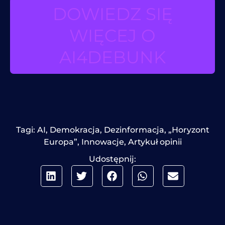
DOWIEDZ SIĘ
WIĘCEJ O
AI4DEBUNK
Tagi:
AI
,
Demokracja
,
Dezinformacja
,
„Horyzont
Europa”
,
Innowacje
,
Artykuł opinii
Udostępnij: