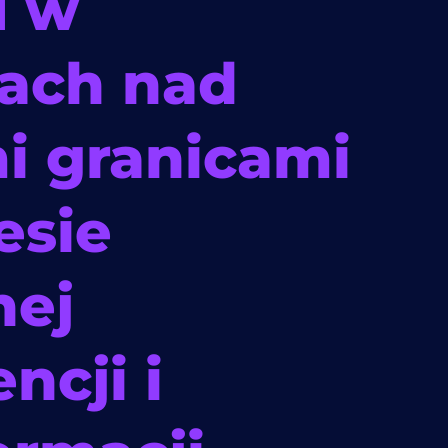
u w
ach nad
 granicami
esie
nej
encji i