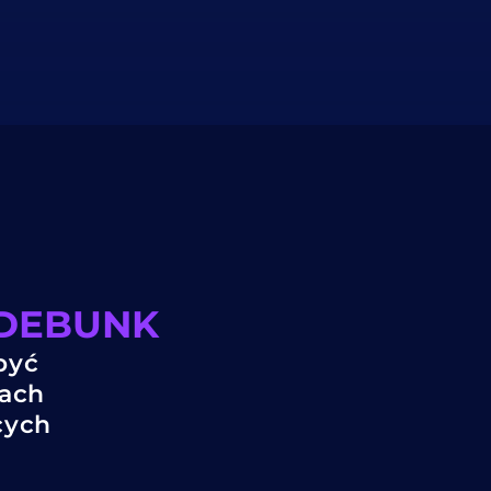
4DEBUNK
być
jach
cych