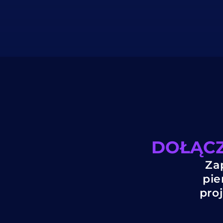
DOŁĄCZ
Za
pie
pro