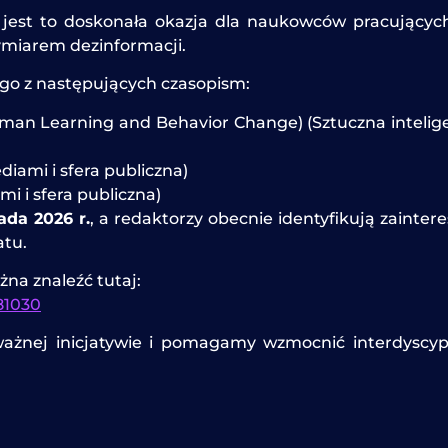
że jest to doskonała okazja dla naukowców pracując
miarem dezinformacji.
go z następujących czasopism:
uman Learning and Behavior Change) (Sztuczna intelige
iami i sfera publiczna)
i i sfera publiczna)
ada 2026 r.
, a redaktorzy obecnie identyfikują zainte
atu.
na znaleźć tutaj:
81030
nej inicjatywie i pomagamy wzmocnić interdyscypli