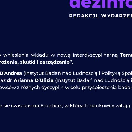
dezinf
REDAKCJI
,
WYDARZE
o wniesienia wkładu w nową interdyscyplinarną
Tema
rożenia, skutki i zarządzanie”.
 D’Andrea
(Instytut Badań nad Ludnością i Polityką Sp
raz
dr Arianna D’Ulizia
(Instytut Badań nad Ludnością i
wców z różnych dyscyplin w celu przyspieszenia bada
 się czasopisma Frontiers, w których naukowcy witają