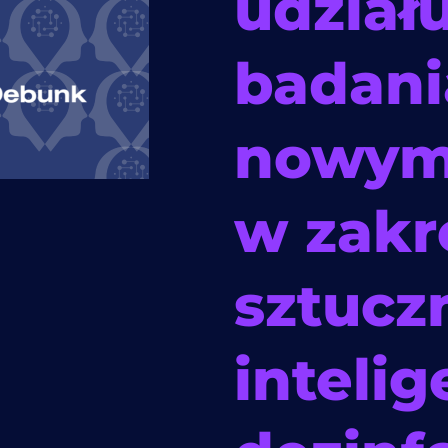
udział
badani
nowymi
w zakr
sztucz
intelig