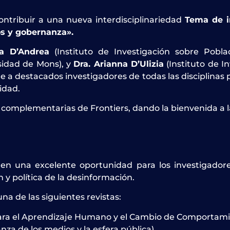
ntribuir a una nueva interdisciplinariedad
Tema de i
os y gobernanza».
ia D’Andrea
(Instituto de Investigación sobre Poblac
sidad de Mons), y
Dra. Arianna D’Ulizia
(Instituto de In
e a destacados investigadores de todas las disciplinas 
idad.
s complementarias de Frontiers, dando la bienvenida a l
te en una excelente oportunidad para los investigador
 y política de la desinformación.
una de las siguientes revistas:
ara el Aprendizaje Humano y el Cambio de Comportami
za de los medios y la esfera pública)