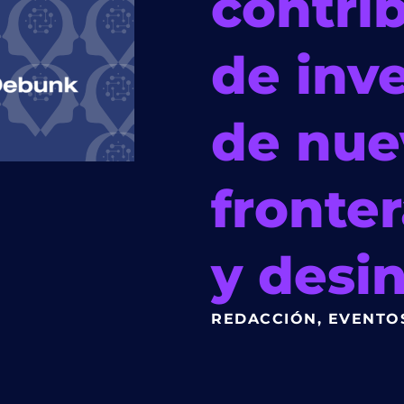
contrib
de inv
de nue
fronter
y desi
REDACCIÓN
,
EVENTO