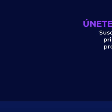
ÚNETE
Susc
pr
pr