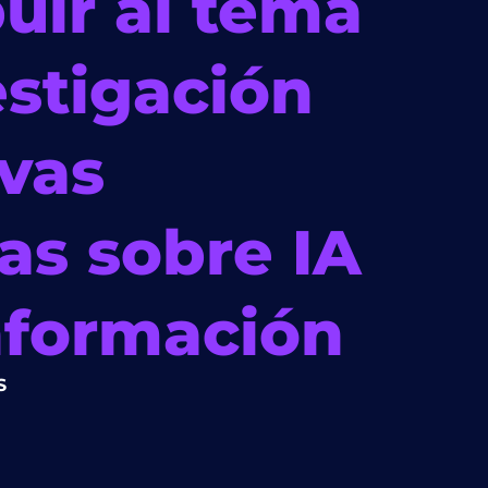
uir al tema
estigación
vas
as sobre IA
nformación
S