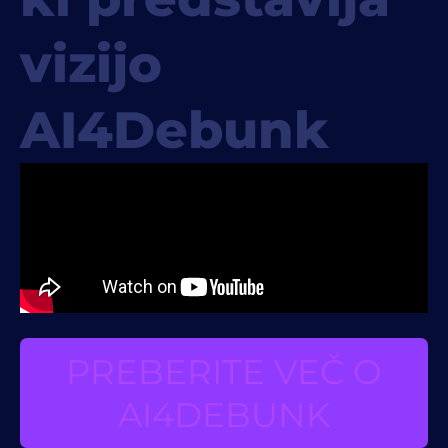
vizijo
AI4Debunk
PREBERITE VEČ O
AI4DEBUNK