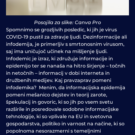
Posojila za slike: Canva Pro
Spomnimo se grozljivih posledic, ki jih je virus
COVID-19 pustil za zdravje ljudi. Dezinformacije ali
infodemija
,
je primerljiv s smrtonosnim virusom,
saj ima uničujoč učinek na mišljenje ljudi.
Infodemic je izraz, ki združuje informacije in
epidemijo ter se nanaša na hitro širjenje – točnih
in netočnih – informacij v dobi interneta in
družbenih medijev. Kaj pravzaprav pomeni
infodemika? Menim, da informacijska epidemija
pomeni mešanico dejstev in teorij zarote,
špekulacij in govoric, ki so jih po vsem svetu
razširile in posredovale sodobne informacijske
tehnologije, ki so vplivale na EU in svetovna
gospodarstva, politiko in varnost na načine, ki so
popolnoma nesorazmerni s temeljnimi