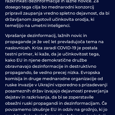
razkrinkati dezinformacije in lažne novice. Za
dosego tega cilja bo mednarodni konzorcij
pripravil zaupanja vredno spletno dejavnost, da bi
državljanom zagotovil učinkovita orodja, ki
temeljijo na umetni inteligenci.
Vprašanje dezinformacij, lažnih novic in
propagande je že več let prevladujoča tema na
naslovnicah. Kriza zaradi COVID-19 je postala
testni primer, ki kaže, da je učinkovitost tega,
kako EU in njene demokratične družbe
obravnavajo dezinformacije in destruktivno
propagando, še vedno precej nizka. Evropska
komisija in druge mednarodne organizacije od
ruske invazije v Ukrajini vzporedno s prizadevanji
posameznih držav izvajajo dejavnosti preverjanja
dejstev in razkrivanja, da bi se zoperstavile
obsežni ruski propagandi in dezinformacijam. Če
povzamemo izkušnje EU in odziv na grožnjo, ki jo