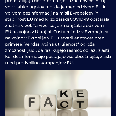
predstavljajo dezinformacije, lažne novice in tuji
vpliv, lahko ugotovimo, da je med odzivom EU in
vplivom dezinformacij na misli Evropejcev in
stabilnost EU med krizo zaradi COVID-19 obstajala
znatna vrzel. Ta vrzel se je zmanjšala z odzivom
EU na vojno v Ukrajini. Čustveni odziv Evropejcev
na vojno v Evropi je v EU ustvaril enotnost brez
primere. Vendar „vojna utrujenost“ ogroža
zmožnost ljudi, da razlikujejo resnico od laži, zlasti
ker dezinformacije postajajo vse obsežnejše, zlasti
med predvolilno kampanjo v EU.