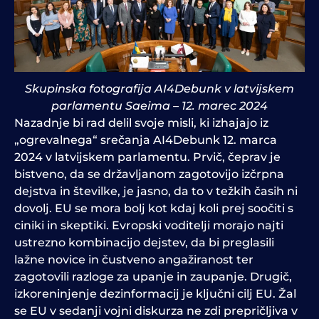
Skupinska fotografija AI4Debunk v latvijskem
parlamentu Saeima – 12. marec 2024
Nazadnje bi rad delil svoje misli, ki izhajajo iz
„ogrevalnega“ srečanja AI4Debunk 12. marca
2024 v latvijskem parlamentu. Prvič, čeprav je
bistveno, da se državljanom zagotovijo izčrpna
dejstva in številke, je jasno, da to v težkih časih ni
dovolj. EU se mora bolj kot kdaj koli prej soočiti s
ciniki in skeptiki. Evropski voditelji morajo najti
ustrezno kombinacijo dejstev, da bi preglasili
lažne novice in čustveno angažiranost ter
zagotovili razloge za upanje in zaupanje. Drugič,
izkoreninjenje dezinformacij je ključni cilj EU. Žal
se EU v sedanji vojni diskurza ne zdi prepričljiva v