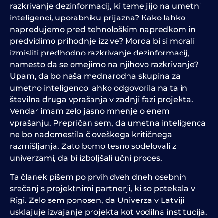
razkrivanje dezinformacij, ki temeljijo na umetni
inteligenci, uporabniku prijazna? Kako lahko
napredujemo pred tehnološkim napredkom in
predvidimo prihodnje izzive? Morda bi si morali
izmisliti predhodno razkrivanje dezinformacij,
namesto da se omejimo na njihovo razkrivanje?
Upam, da bo naša mednarodna skupina za
umetno inteligenco lahko odgovorila na ta in
številna druga vprašanja v zadnji fazi projekta.
Vendar imam zelo jasno mnenje o enem
vprašanju. Prepričan sem, da umetna inteligenca
ne bo nadomestila človeškega kritičnega
razmišljanja. Zato bomo tesno sodelovali z
univerzami, da bi izboljšali učni proces.
Ta članek pišem po prvih dveh dneh osebnih
srečanj s projektnimi partnerji, ki so potekala v
Rigi. Zelo sem ponosen, da Univerza v Latviji
usklajuje izvajanje projekta kot vodilna institucija.