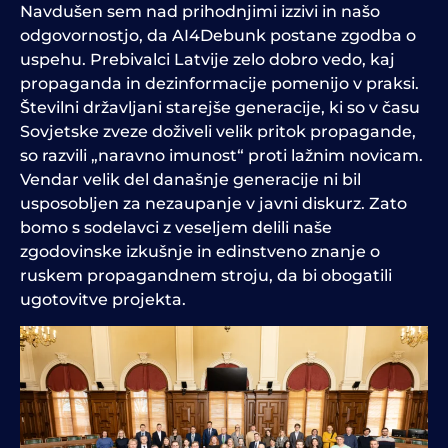
Navdušen sem nad prihodnjimi izzivi in našo
odgovornostjo, da AI4Debunk postane zgodba o
uspehu. Prebivalci Latvije zelo dobro vedo, kaj
propaganda in dezinformacije pomenijo v praksi.
Številni državljani starejše generacije, ki so v času
Sovjetske zveze doživeli velik pritok propagande,
so razvili „naravno imunost“ proti lažnim novicam.
Vendar velik del današnje generacije ni bil
usposobljen za nezaupanje v javni diskurz. Zato
bomo s sodelavci z veseljem delili naše
zgodovinske izkušnje in edinstveno znanje o
ruskem propagandnem stroju, da bi obogatili
ugotovitve projekta.