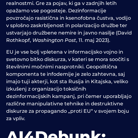
realnostmi. Gre za pojav, ki ga v zadnjih letih
opažamo vse pogosteje. Dezinformacije
povzročajo rasistična in ksenofobna čustva, vodijo
v splošno zaskrbljenost in polarizacijo družbe ter
ustvarjajo družbene nemire in javno nasilje (David
Rothkopf,
Washington Post
, 11. maj 2023).
EU je vse bolj vpletena v informacijsko vojno in
svetovno bitko diskurza, v kateri se mora soočiti s
številnimi močnimi nasprotniki. Geopolitična
komponenta te infodemije je zelo zahtevna, saj
imajo tuji akterji, kot sta Rusija in Kitajska, veliko
izkušenj z organizacijo toksičnih
dezinformacijskih kampanj, pri čemer uporabljajo
različne manipulativne tehnike in destruktivne
diskurze za propagando „proti EU“ v svojem boju
za vpliv.
AI4Debunk: