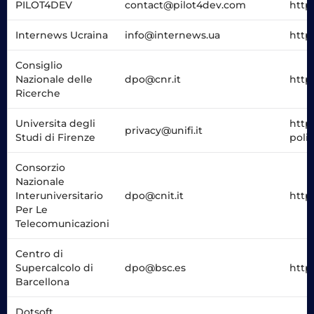
PILOT4DEV
contact@pilot4dev.com
http
Internews Ucraina
info@internews.ua
http
Consiglio
Nazionale delle
dpo@cnr.it
http
Ricerche
Universita degli
https
privacy@unifi.it
Studi di Firenze
poli
Consorzio
Nazionale
Interuniversitario
dpo@cnit.it
http
Per Le
Telecomunicazioni
Centro di
Supercalcolo di
dpo@bsc.es
http
Barcellona
Dotsoft