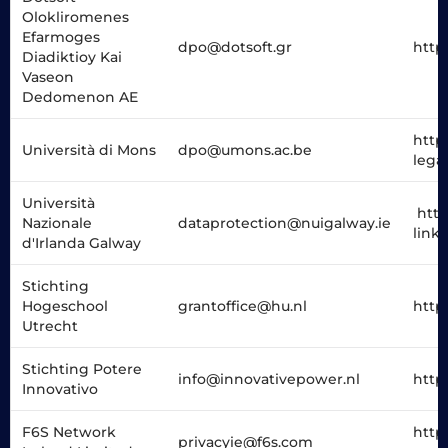
Olokliromenes
Efarmoges
dpo@dotsoft.gr
https
Diadiktioy Kai
Vaseon
Dedomenon AE
http
Università di Mons
dpo@umons.ac.be
lega
Università
http
Nazionale
dataprotection@nuigalway.ie
link
d'Irlanda Galway
Stichting
Hogeschool
grantoffice@hu.nl
http
Utrecht
Stichting Potere
info@innovativepower.nl
http
Innovativo
F6S Network
http
privacyie@f6s.com