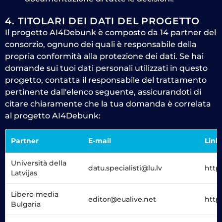
4. TITOLARI DEI DATI DEL PROGETTO
Il progetto AI4Debunk è composto da 14 partner del
consorzio, ognuno dei quali è responsabile della
propria conformità alla protezione dei dati. Se hai
domande sui tuoi dati personali utilizzati in questo
progetto, contatta il responsabile del trattamento
pertinente dall'elenco seguente, assicurandoti di
citare chiaramente che la tua domanda è correlata
al progetto AI4Debunk:
Partner
E-mail
Link 
Università della
datu.specialisti@lu.lv
http
Latvijas
Libero media
editor@eualive.net
https
Bulgaria