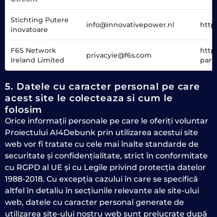
Stichting Putere
info@innovativepower.nl
http
inovatoare
F6S Network
http
privacyie@f6s.com
Ireland Limited
part
5. Datele cu caracter personal pe care
acest site le colecteaza si cum le
folosim
Orice informații personale pe care le oferiți voluntar
Proiectului AI4Debunk prin utilizarea acestui site
web vor fi tratate cu cele mai înalte standarde de
securitate și confidențialitate, strict în conformitate
cu RGPD al UE și cu Legile privind protecția datelor
1988-2018. Cu excepția cazului în care se specifică
altfel în detaliu în secțiunile relevante ale site-ului
web, datele cu caracter personal generate de
utilizarea site-ului nostru web sunt prelucrate după