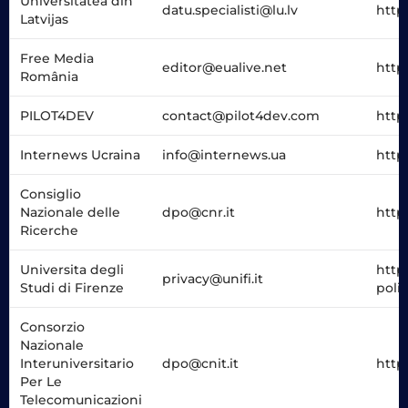
Universitatea din
datu.specialisti@lu.lv
http
Latvijas
Free Media
editor@eualive.net
https
România
PILOT4DEV
contact@pilot4dev.com
http
Internews Ucraina
info@internews.ua
http
Consiglio
Nazionale delle
dpo@cnr.it
http
Ricerche
Universita degli
https
privacy@unifi.it
Studi di Firenze
poli
Consorzio
Nazionale
Interuniversitario
dpo@cnit.it
http
Per Le
Telecomunicazioni