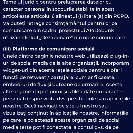
Temeiul juridic pentru prelucrarea datelor cu
caracter personal în scopurile stabilite în acest
articol este articolul 6 alineatul (1) litera (a) din RGPD.
Vă puteți retrage consimțământul pentru orice
comunicare din cadrul proiectului AI4Debunk
utilizând linkul „Dezabonare” din orice comunicare.
(iii) Platforme de comunicare socială
Unele dintre paginile noastre web utilizează plug-in-
uri de social media de la alte organizații. Încorporăm
widget-uri din aceste rețele sociale pentru a oferi
funcții de retweet / partajare, cum ar fi casete,
embed-uri de flux și butoane de urmărire. Aceste
alte organizații pot primi și utiliza date cu caracter
personal despre vizita dvs. pe site-urile sau aplicațiile
noastre. Dacă navigați pe site-ul nostru sau
vizualizați conținut în aplicațiile noastre, informațiile
pe care le colectează aceste organizații de social
media terțe pot fi conectate la contul dvs. de pe