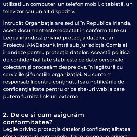
utilizați un computer, un telefon mobil, o tabletă, un
televizor sau un alt dispozitiv.
Întrucât Organizația are sediul în Republica Irlanda,
acest document este redactat în conformitate cu
Legea irlandeză privind protecția datelor, iar
Proiectul AI4Debunk intră sub jurisdicția Comisiei
irlandeze pentru protecția datelor. Această politică
de confidențialitate stabilește ce date personale
colectăm și procesăm despre dvs. în legătură cu
serviciile și funcțiile organizației. Nu suntem
responsabili pentru conținutul sau notificările de
confidențialitate pentru orice site-uri web la care
putem furniza link-uri externe.
2. De ce și cum asigurăm
conformitatea?
Legile privind protecția datelor și confidențialitatea
oferă drepturi persoanelor fizice în ceea ce privește