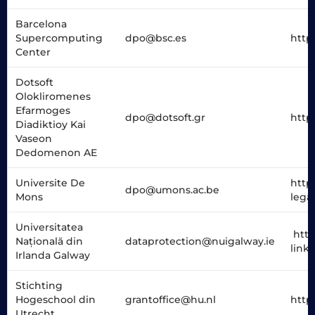
Barcelona
Supercomputing
dpo@bsc.es
http
Center
Dotsoft
Olokliromenes
Efarmoges
dpo@dotsoft.gr
https
Diadiktioy Kai
Vaseon
Dedomenon AE
Universite De
http
dpo@umons.ac.be
Mons
lega
Universitatea
http
Națională din
dataprotection@nuigalway.ie
link
Irlanda Galway
Stichting
Hogeschool din
grantoffice@hu.nl
http
Utrecht