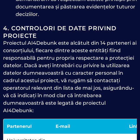
documentarea și păstrarea evidențelor tuturor
deciziilor.
4. CONTROLORI DE DATE PRIVIND
PROIECTE
Proiectul AI4Debunk este alcătuit din 14 parteneri ai
consorțiului, fiecare dintre aceste entități fiind
responsabilă pentru propria respectare a protecției
datelor. Dacă aveți întrebări cu privire la utilizarea
datelor dumneavoastră cu caracter personal în
cadrul acestui proiect, vă rugăm să contactați
operatorul relevant din lista de mai jos, asigurându-
vă că indicați în mod clar că întrebarea
dumneavoastră este legată de proiectul
AI4Debunk:
Partenerul
E-mail
Link