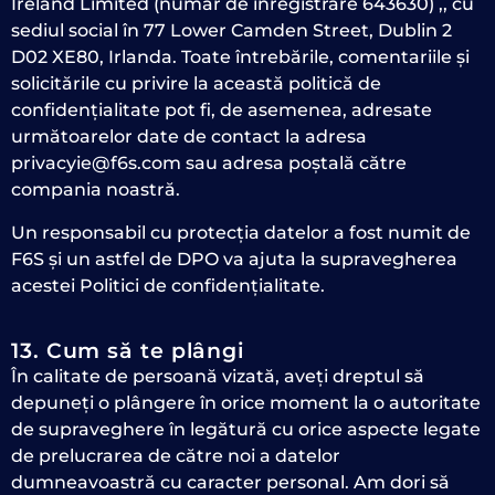
Ireland Limited (număr de înregistrare 643630) ,, cu
sediul social în 77 Lower Camden Street, Dublin 2
D02 XE80, Irlanda. Toate întrebările, comentariile și
solicitările cu privire la această politică de
confidențialitate pot fi, de asemenea, adresate
următoarelor date de contact la adresa
privacyie@f6s.com sau adresa poștală către
compania noastră.
Un responsabil cu protecția datelor a fost numit de
F6S și un astfel de DPO va ajuta la supravegherea
acestei Politici de confidențialitate.
13. Cum să te plângi
În calitate de persoană vizată, aveți dreptul să
depuneți o plângere în orice moment la o autoritate
de supraveghere în legătură cu orice aspecte legate
de prelucrarea de către noi a datelor
dumneavoastră cu caracter personal. Am dori să