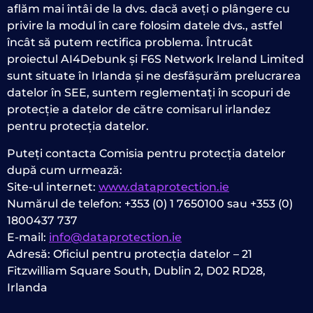
aflăm mai întâi de la dvs. dacă aveți o plângere cu
privire la modul în care folosim datele dvs., astfel
încât să putem rectifica problema. Întrucât
proiectul AI4Debunk și F6S Network Ireland Limited
sunt situate în Irlanda și ne desfășurăm prelucrarea
datelor în SEE, suntem reglementați în scopuri de
protecție a datelor de către comisarul irlandez
pentru protecția datelor.
Puteți contacta Comisia pentru protecția datelor
după cum urmează:
Site-ul internet:
www.dataprotection.ie
Numărul de telefon: +353 (0) 1 7650100 sau +353 (0)
1800437 737
E-mail:
info@dataprotection.ie
Adresă: Oficiul pentru protecția datelor – 21
Fitzwilliam Square South, Dublin 2, D02 RD28,
Irlanda