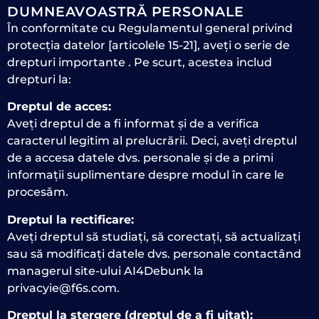
DUMNEAVOASTRĂ PERSONALE
În conformitate cu Regulamentul general privind
protecția datelor [articolele 15-21], aveți o serie de
drepturi importante . Pe scurt, acestea includ
drepturi la:
Dreptul de acces:
Aveți dreptul de a fi informat și de a verifica
caracterul legitim al prelucrării. Deci, aveți dreptul
de a accesa datele dvs. personale și de a primi
informații suplimentare despre modul în care le
procesăm.
Dreptul la rectificare:
Aveți dreptul să studiați, să corectați, să actualizați
sau să modificați datele dvs. personale contactând
managerul site-ului AI4Debunk la
privacyie@f6s.com.
Dreptul la ștergere (dreptul de a fi uitat):