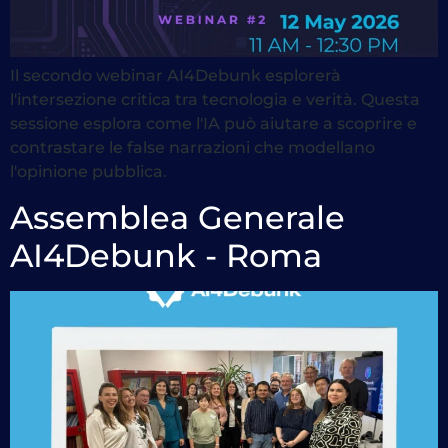
Il secondo webinar AI4Debunk esplorerà
l'intersezione critica tra tecnologia e verità. Questa
sessione esplora come l'IA può aiutare a scoprire e
contrastare le false narrazioni che modellano
l'opinione pubblica.
Assemblea Generale
AI4Debunk - Roma