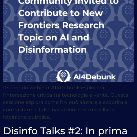
Il secondo webinar AI4Debunk esplorerà
l'intersezione critica tra tecnologia e verità. Questa
sessione esplora come l'IA può aiutare a scoprire e
contrastare le false narrazioni che modellano
l'opinione pubblica.
Disinfo Talks #2: In prima