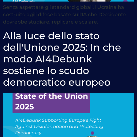
Senza aspettare gli standard globali, l'Ucraina ha
costruito agili difese basate sull'IA che l'Occidente
dovrebbe studiare, replicare e scalare.
Alla luce dello stato
dell'Unione 2025: In che
modo AI4Debunk
sostiene lo scudo
democratico europeo