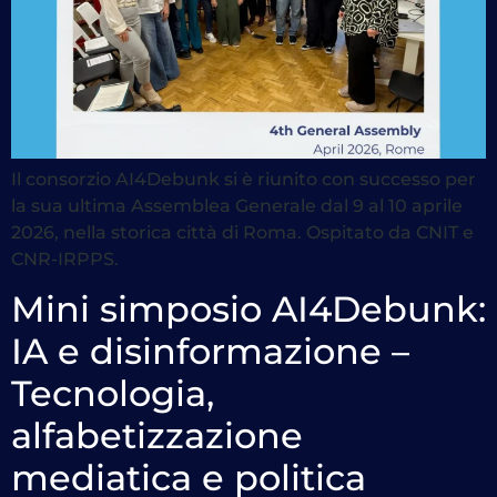
Il consorzio AI4Debunk si è riunito con successo per
la sua ultima Assemblea Generale dal 9 al 10 aprile
2026, nella storica città di Roma. Ospitato da CNIT e
CNR-IRPPS.
Mini simposio AI4Debunk:
IA e disinformazione –
Tecnologia,
alfabetizzazione
mediatica e politica