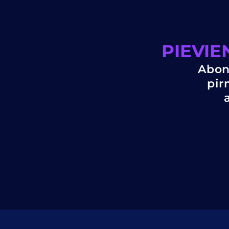
PIEVIE
Abon
pir