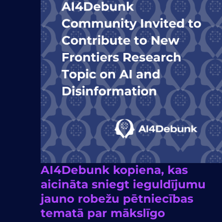
AI4Debunk kopiena, kas
aicināta sniegt ieguldījumu
jauno robežu pētniecības
tematā par mākslīgo