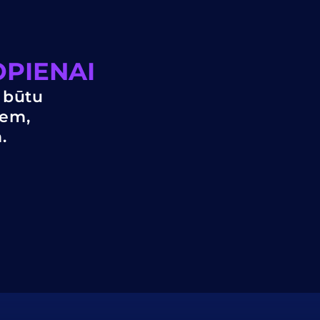
OPIENAI
 būtu
iem,
.