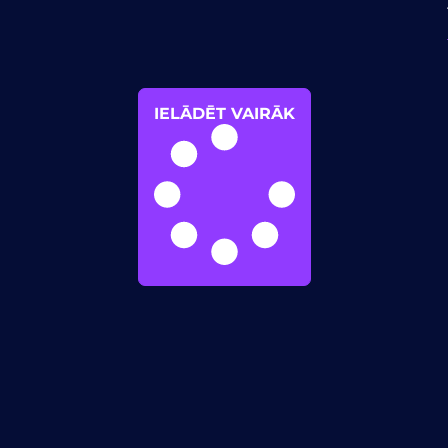
IELĀDĒT VAIRĀK