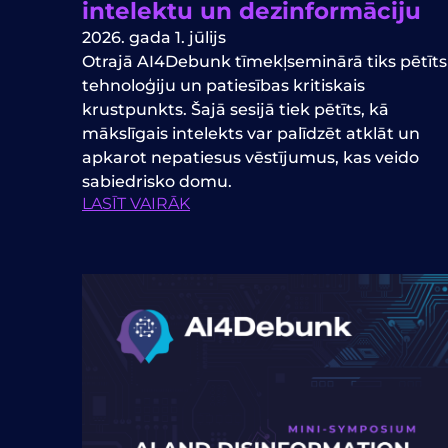
intelektu un dezinformāciju
2026. gada 1. jūlijs
Otrajā AI4Debunk tīmekļseminārā tiks pētīts
tehnoloģiju un patiesības kritiskais
krustpunkts. Šajā sesijā tiek pētīts, kā
mākslīgais intelekts var palīdzēt atklāt un
apkarot nepatiesus vēstījumus, kas veido
sabiedrisko domu.
LASĪT VAIRĀK