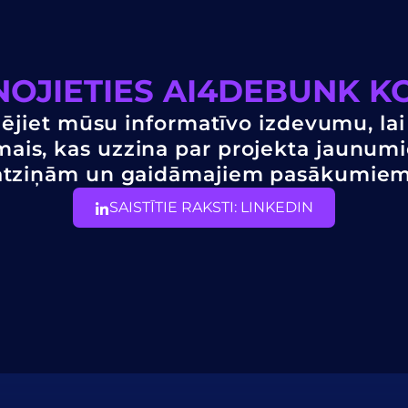
NOJIETIES AI4DEBUNK K
ējiet mūsu informatīvo izdevumu, lai
mais, kas uzzina par projekta jaunum
atziņām un gaidāmajiem pasākumiem
SAISTĪTIE RAKSTI: LINKEDIN