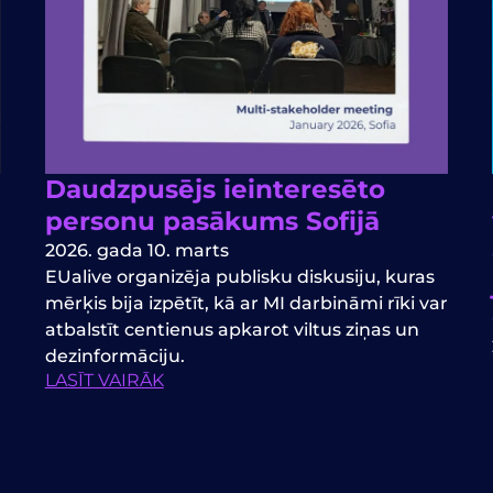
Daudzpusējs ieinteresēto
personu pasākums Sofijā
2026. gada 10. marts
EUalive organizēja publisku diskusiju, kuras
mērķis bija izpētīt, kā ar MI darbināmi rīki var
atbalstīt centienus apkarot viltus ziņas un
dezinformāciju.
LASĪT VAIRĀK