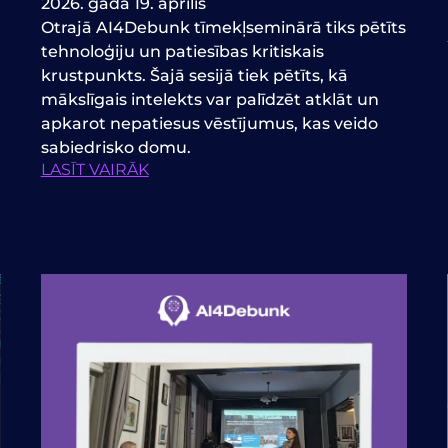
2026. gada 19. aprīlis
Otrajā AI4Debunk tīmekļseminārā tiks pētīts
tehnoloģiju un patiesības kritiskais
krustpunkts. Šajā sesijā tiek pētīts, kā
mākslīgais intelekts var palīdzēt atklāt un
apkarot nepatiesus vēstījumus, kas veido
sabiedrisko domu.
LASĪT VAIRĀK