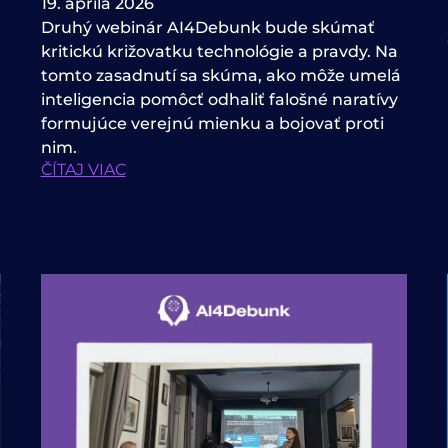
19. apríla 2026
Druhý webinár AI4Debunk bude skúmať
kritickú križovatku technológie a pravdy. Na
tomto zasadnutí sa skúma, ako môže umelá
inteligencia pomôcť odhaliť falošné naratívy
formujúce verejnú mienku a bojovať proti
nim.
ČÍTAJ VIAC