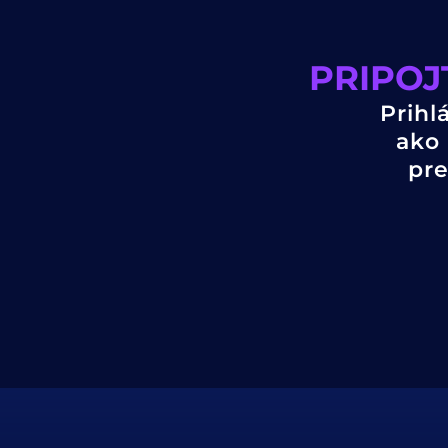
PRIPOJ
Prihl
ako 
pre