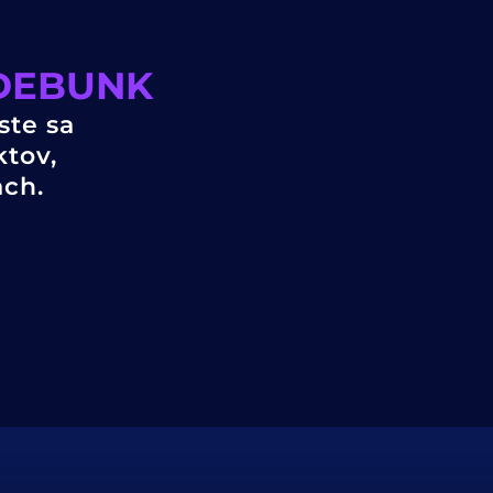
4DEBUNK
ste sa
ktov,
ach.