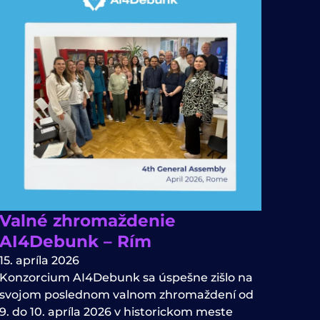
Valné zhromaždenie
AI4Debunk – Rím
15. apríla 2026
Konzorcium AI4Debunk sa úspešne zišlo na
svojom poslednom valnom zhromaždení od
9. do 10. apríla 2026 v historickom meste