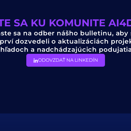
TE SA KU KOMUNITE AI
áste sa na odber nášho bulletinu, aby 
prví dozvedeli o aktualizáciách proje
hľadoch a nadchádzajúcich podujati
ODOVZDAŤ NA LINKEDÍN