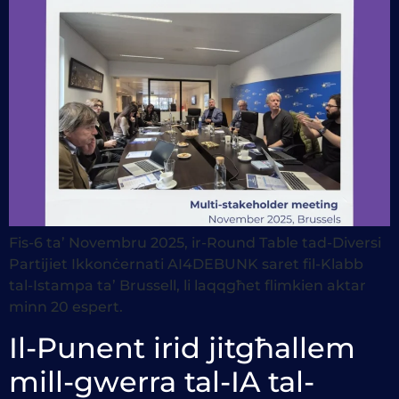
Fis-6 ta’ Novembru 2025, ir-Round Table tad-Diversi
Partijiet Ikkonċernati AI4DEBUNK saret fil-Klabb
tal-Istampa ta’ Brussell, li laqqgħet flimkien aktar
minn 20 espert.
Il-Punent irid jitgħallem
mill-gwerra tal-IA tal-