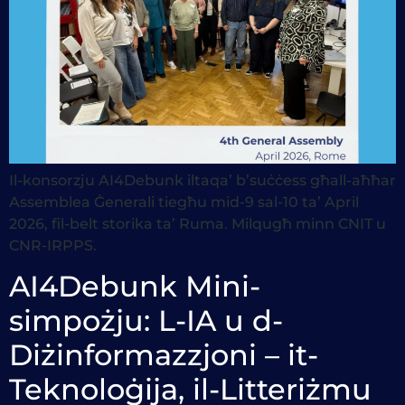
Il-konsorzju AI4Debunk iltaqa’ b’suċċess għall-aħħar
Assemblea Ġenerali tiegħu mid-9 sal-10 ta’ April
2026, fil-belt storika ta’ Ruma. Milqugħ minn CNIT u
CNR-IRPPS.
AI4Debunk Mini-
simpożju: L-IA u d-
Diżinformazzjoni – it-
Teknoloġija, il-Litteriżmu