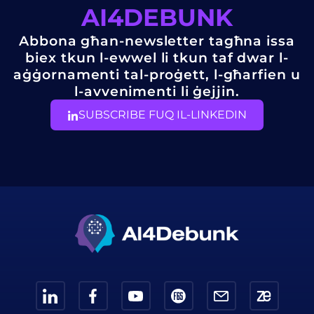
AI4DEBUNK
Abbona għan-newsletter tagħna issa
biex tkun l-ewwel li tkun taf dwar l-
aġġornamenti tal-proġett, l-għarfien u
l-avvenimenti li ġejjin.
SUBSCRIBE FUQ IL-LINKEDIN