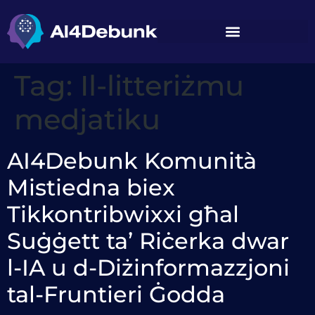
kontenut
Tag:
Il-litteriżmu
medjatiku
AI4Debunk Komunità
Mistiedna biex
Tikkontribwixxi għal
Suġġett ta’ Riċerka dwar
l-IA u d-Diżinformazzjoni
tal-Fruntieri Ġodda