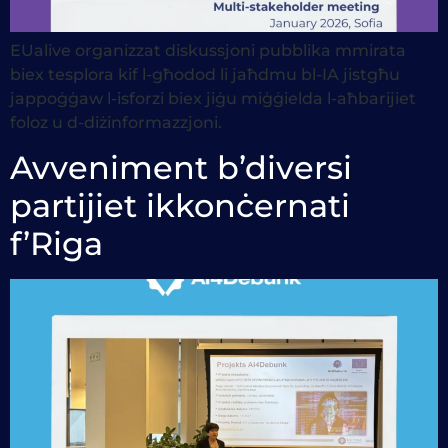
EUalive organizzat diskussjoni pubblika mmirata
biex tesplora kif l-għodod li jaħdmu bl-IA jistgħu
jappoġġaw l-isforzi biex jiġu miġġielda l-aħbarijiet
foloz u d-diżinformazzjoni.
Avveniment b’diversi
partijiet ikkonċernati
f’Riga