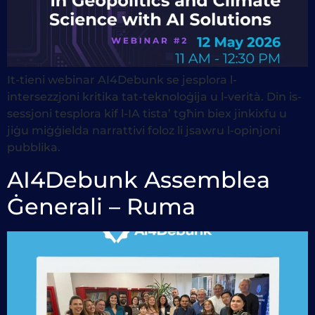
It-tieni webinar AI4Debunk se jesplora l-
intersezzjoni kritika tat-teknoloġija u l-verità. Din is-
sessjoni tesplora kif l-IA tista’ tgħin biex jinkixfu u
jiġu miġġielda narrattivi foloz li jsawru l-opinjoni
pubblika.
AI4Debunk Assemblea
Ġenerali – Ruma