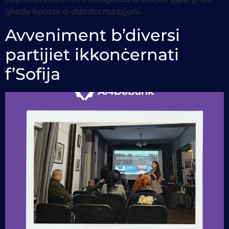
ġlieda kontra d-diżinformazzjoni.
Avveniment b’diversi
partijiet ikkonċernati
f’Sofija