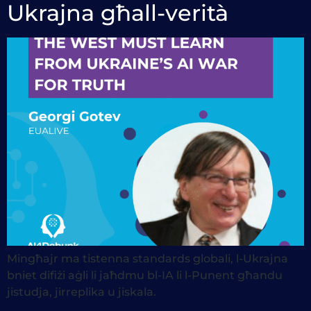
Ukrajna għall-verità
Mingħajr ma tistenna standards globali, l-Ukrajna
bniet difiżi aġli li jaħdmu bl-IA li l-Punent għandu
jistudja, jirreplika u jiskala.