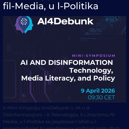
fil-Media, u l-Politika
Il-Mini-Simpożju AI4Debunk: L-IA u d-
Diżinformazzjoni – it-Teknoloġija, il-Litteriżmu fil-
Media, u l-Politika se jesploraw l-isfidi u l-
opportunitajiet li l-intelliġenza artifiċjali ġġib għall-