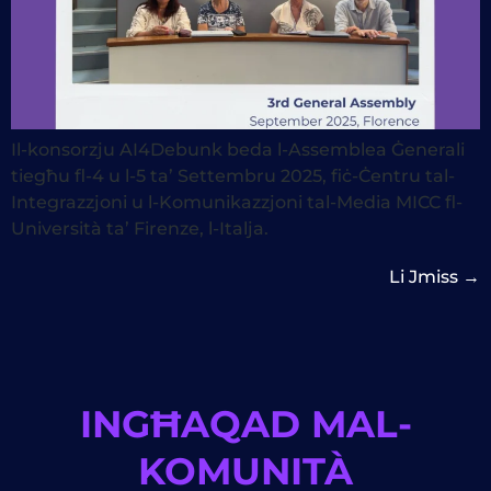
Il-konsorzju AI4Debunk beda l-Assemblea Ġenerali
tiegħu fl-4 u l-5 ta’ Settembru 2025, fiċ-Ċentru tal-
Integrazzjoni u l-Komunikazzjoni tal-Media MICC fl-
Università ta’ Firenze, l-Italja.
Li Jmiss
→
INGĦAQAD MAL-
KOMUNITÀ