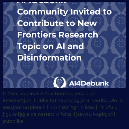
It-tieni webinar AI4Debunk se jesplora l-
intersezzjoni kritika tat-teknoloġija u l-verità. Din is-
sessjoni tesplora kif l-IA tista’ tgħin biex jinkixfu u
jiġu miġġielda narrattivi foloz li jsawru l-opinjoni
pubblika.