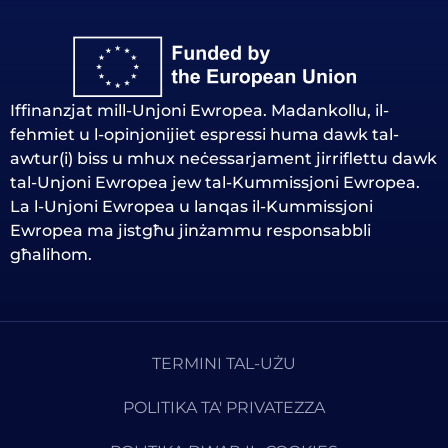
Iffinanzjat mill-Unjoni Ewropea. Madankollu, il-
fehmiet u l-opinjonijiet espressi huma dawk tal-
awtur(i) biss u mhux neċessarjament jirriflettu dawk
tal-Unjoni Ewropea jew tal-Kummissjoni Ewropea.
La l-Unjoni Ewropea u lanqas il-Kummissjoni
Ewropea ma jistgħu jinżammu responsabbli
għalihom.
TERMINI TAL-UŻU
POLITIKA TA' PRIVATEZZA