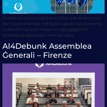
Fl-Istat tal-Unjoni tagħha tal-2025, il-President von
der Leyen affermat mill-ġdid il-ġlieda tal-UE kontra
d-diżinformazzjoni, missjoni li appoġġajna fl-
AI4Debunk għal aktar minn sentejn!
AI4Debunk Assemblea
Ġenerali – Firenze