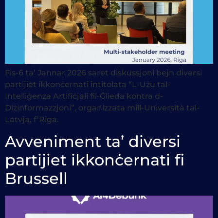
Fis-6 ta’ Jannar 2026 saret diskussjoni bejn diversi
partijiet ikkonċernati intitolata “L-Użu tal-
Intelliġenza Artifiċjali fil-Ġlieda kontra d-
Diżinformazzjoni”, organizzata mill-Università tal-
Latvja, f’Riga.
Avveniment ta’ diversi
partijiet ikkonċernati fi
Brussell