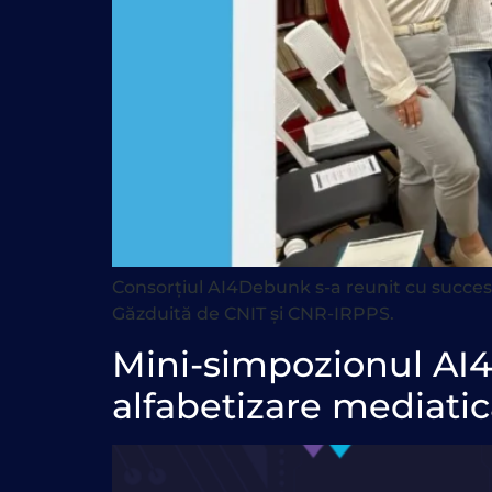
Consorțiul AI4Debunk s-a reunit cu succes 
Găzduită de CNIT și CNR-IRPPS.
Mini-simpozionul AI4
alfabetizare mediatică