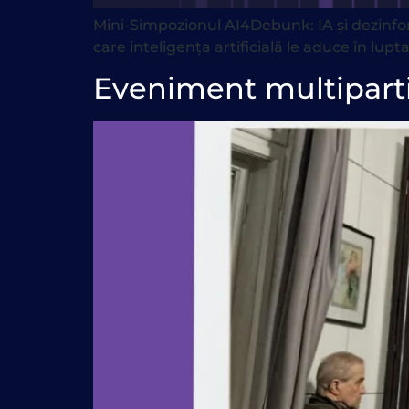
Mini-Simpozionul AI4Debunk: IA și dezinform
care inteligența artificială le aduce în lup
Eveniment multipartit