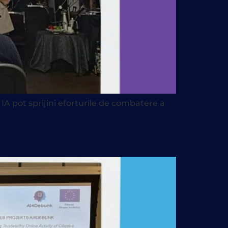
A pot sprijini eforturile de combatere a