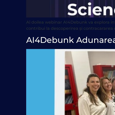
Al doilea webinar AI4Debunk va explora int
contribui la descoperirea și contracararea 
AI4Debunk Adunarea