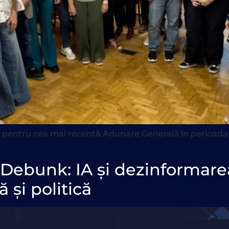
pentru cea mai recentă Adunare Generală în perioada 9-1
Debunk: IA și dezinformarea
 și politică