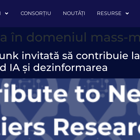
I
CONSORȚIU
NOUTĂȚI
RESURSE
a în domeniul mass-m
k invitată să contribuie la
nd IA și dezinformarea