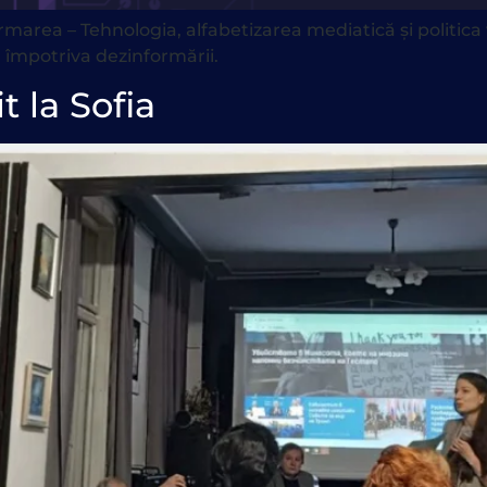
area – Tehnologia, alfabetizarea mediatică și politica v
ta împotriva dezinformării.
 la Sofia