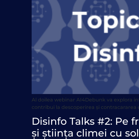
Al doilea webinar AI4Debunk va explora int
contribui la descoperirea și contracararea 
Disinfo Talks #2: Pe 
și știința climei cu sol