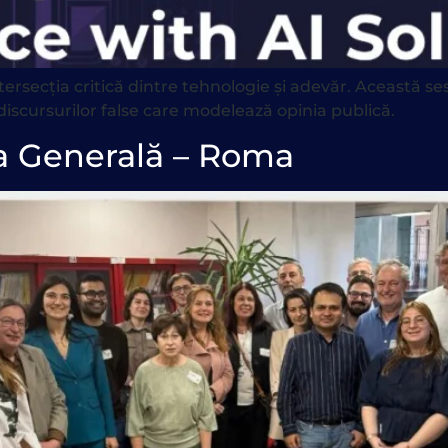
ersecția critică dintre tehnologie și adevăr. Această s
discursurilor false care modelează opinia publică.
 Generală – Roma