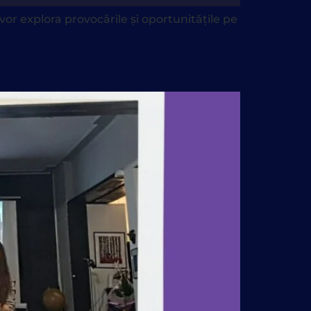
or explora provocările și oportunitățile pe