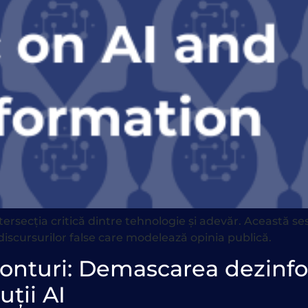
ersecția critică dintre tehnologie și adevăr. Această s
discursurilor false care modelează opinia publică.
fronturi: Demascarea dezinfo
uții AI