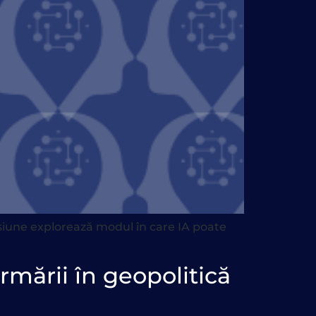
esiune explorează modul în care IA poate
rmării în geopolitică