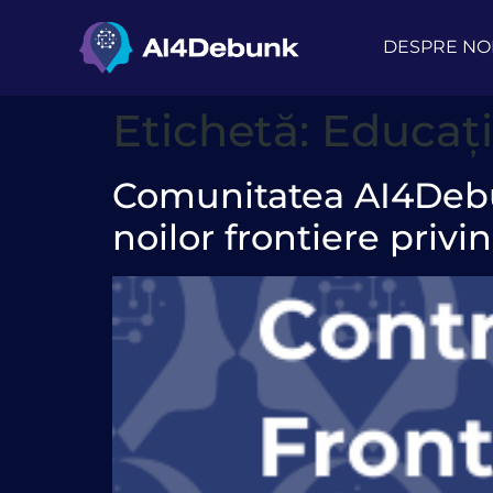
conținut
DESPRE NO
Etichetă:
Educați
Comunitatea AI4Debun
noilor frontiere privi