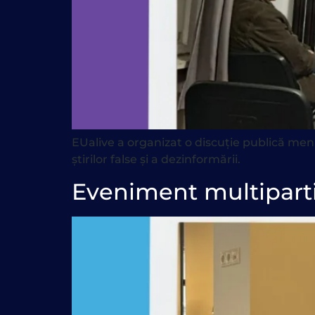
EUalive a organizat o discuție publică men
știrilor false și a dezinformării.
Eveniment multiparti