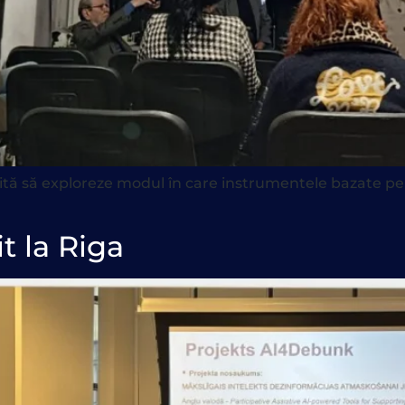
ită să exploreze modul în care instrumentele bazate pe I
t la Riga