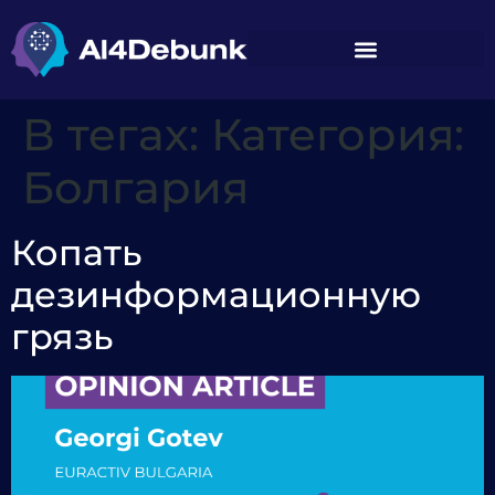
содержимому
В тегах:
Категория:
Болгария
Копать
дезинформационную
грязь