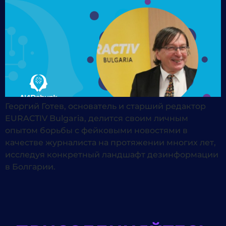
Георгий Готев, основатель и старший редактор
EURACTIV Bulgaria, делится своим личным
опытом борьбы с фейковыми новостями в
качестве журналиста на протяжении многих лет,
исследуя конкретный ландшафт дезинформации
в Болгарии.