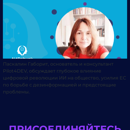
Паскалин Габорит, основатель и консультант
Pilot4DEV, обсуждает глубокое влияние
цифровой революции ИИ на общество, усилия ЕС
по борьбе с дезинформацией и предстоящие
проблемы.
ПРИСОЕДИНЯЙТЕСЬ