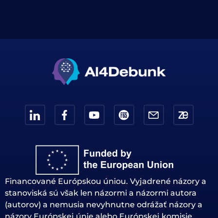
Financované Európskou úniou. Vyjadrené názory a
stanoviská sú však len názormi a názormi autora
(autorov) a nemusia nevyhnutne odrážať názory a
názory Európskej únie alebo Európskej komisie.