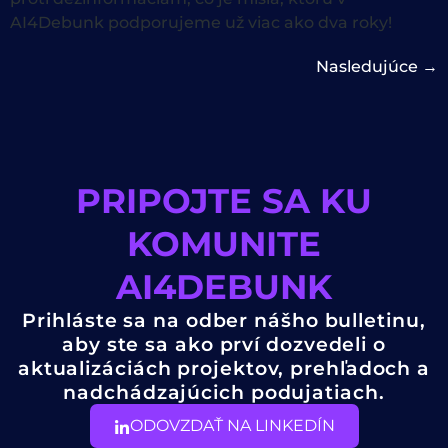
AI4Debunk podporujeme už viac ako dva roky!
Nasledujúce
→
PRIPOJTE SA KU
KOMUNITE
AI4DEBUNK
Prihláste sa na odber nášho bulletinu,
aby ste sa ako prví dozvedeli o
aktualizáciách projektov, prehľadoch a
nadchádzajúcich podujatiach.
ODOVZDAŤ NA LINKEDÍN