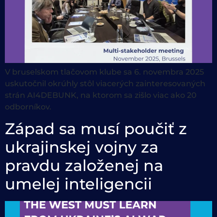
V bruselskom tlačovom klube sa 6. novembra 2025
uskutočnil okrúhly stôl viacerých zainteresovaných
strán AI4DEBUNK, na ktorom sa zišlo viac ako 20
odborníkov.
Západ sa musí poučiť z
ukrajinskej vojny za
pravdu založenej na
umelej inteligencii