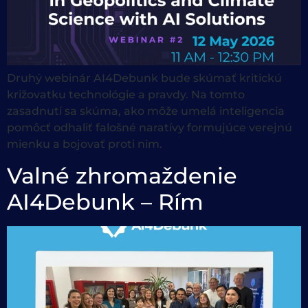
Druhý webinár AI4Debunk bude skúmať kritickú
križovatku technológie a pravdy. Na tomto
zasadnutí sa skúma, ako môže umelá inteligencia
pomôcť odhaliť falošné naratívy formujúce verejnú
mienku a bojovať proti nim.
Valné zhromaždenie
AI4Debunk – Rím