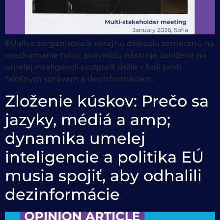
EUalive zorganizovala verejnú diskusiu zameranú na
preskúmanie toho, ako môžu nástroje založené na
umelej inteligencii podporiť úsilie v boji proti
falošným správam a dezinformáciám.
Zloženie kúskov: Prečo sa
jazyky, médiá a amp;
dynamika umelej
inteligencie a politika EÚ
musia spojiť, aby odhalili
dezinformácie