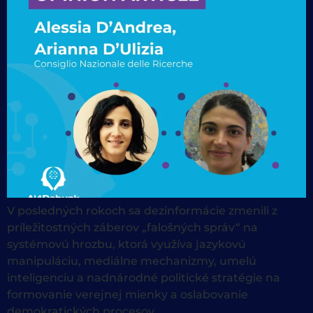
V posledných rokoch sa dezinformácie zmenili z
príležitostných záberov „falošných správ“ na
systémovú hrozbu, ktorá využíva jazykovú
manipuláciu, mediálne mechanizmy, umelú
inteligenciu a nadnárodné politické stratégie na
formovanie verejnej mienky a oslabovanie
demokratických procesov.