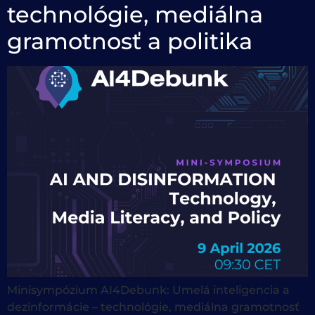
technológie, mediálna
gramotnosť a politika
Minisympózium AI4Debunk: Umelá inteligencia a
dezinformácie – technológie, mediálna gramotnosť