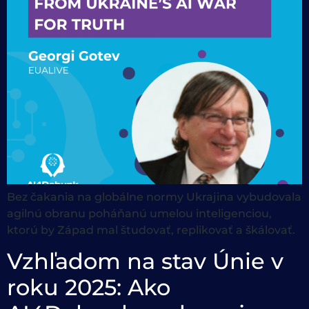
Bez čakania na globálne normy Ukrajina vybudovala
agilnú obranu poháňanú umelou inteligenciou,
ktorú by Západ mal študovať, replikovať a škálovať.
Vzhľadom na stav Únie v
roku 2025: Ako