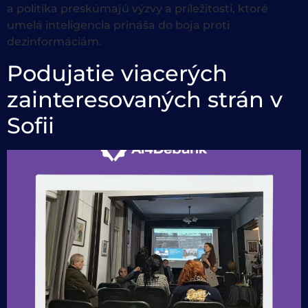
a politika preskúmajú výzvy a príležitosti, ktoré
umelá inteligencia prináša do boja proti
dezinformáciám.
Podujatie viacerých
zainteresovaných strán v
Sofii