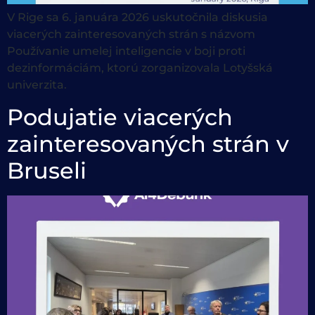
V Rige sa 6. januára 2026 uskutočnila diskusia
viacerých zainteresovaných strán s názvom
Používanie umelej inteligencie v boji proti
dezinformáciám, ktorú zorganizovala Lotyšská
univerzita.
Podujatie viacerých
zainteresovaných strán v
Bruseli