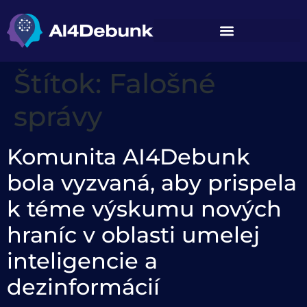
na obsah
Štítok:
Falošné
správy
Komunita AI4Debunk
bola vyzvaná, aby prispela
k téme výskumu nových
hraníc v oblasti umelej
inteligencie a
dezinformácií