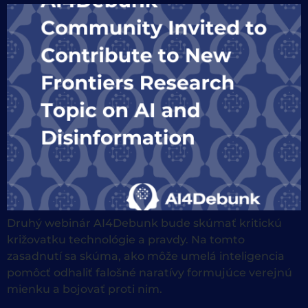
Druhý webinár AI4Debunk bude skúmať kritickú
križovatku technológie a pravdy. Na tomto
zasadnutí sa skúma, ako môže umelá inteligencia
pomôcť odhaliť falošné naratívy formujúce verejnú
mienku a bojovať proti nim.