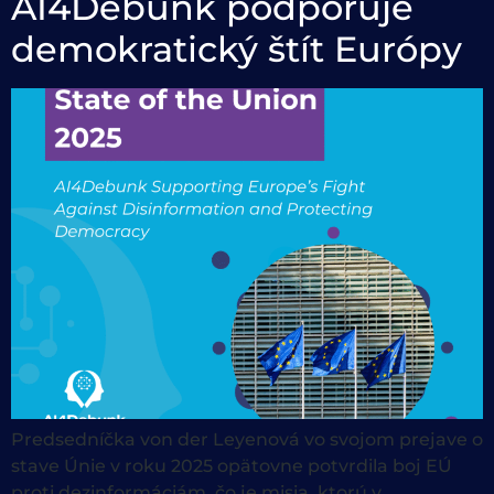
AI4Debunk podporuje
demokratický štít Európy
Predsedníčka von der Leyenová vo svojom prejave o
stave Únie v roku 2025 opätovne potvrdila boj EÚ
proti dezinformáciám, čo je misia, ktorú v