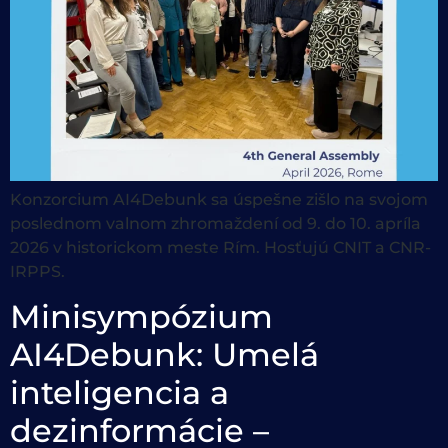
Konzorcium AI4Debunk sa úspešne zišlo na svojom
poslednom valnom zhromaždení od 9. do 10. apríla
2026 v historickom meste Rím. Hosťujú CNIT a CNR-
IRPPS.
Minisympózium
AI4Debunk: Umelá
inteligencia a
dezinformácie –