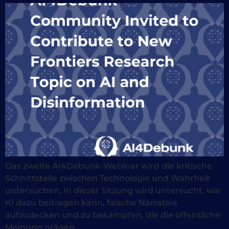
Das zweite AI4Debunk-Webinar wird die kritische
Schnittstelle zwischen Technologie und Wahrheit
untersuchen. In dieser Sitzung wird untersucht, wie
KI dazu beitragen kann, falsche Narrative
aufzudecken und zu bekämpfen, die die öffentliche
Meinung prägen.