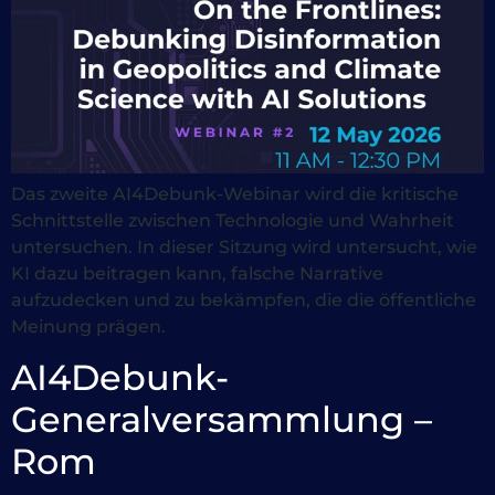
Das zweite AI4Debunk-Webinar wird die kritische
Schnittstelle zwischen Technologie und Wahrheit
untersuchen. In dieser Sitzung wird untersucht, wie
KI dazu beitragen kann, falsche Narrative
aufzudecken und zu bekämpfen, die die öffentliche
Meinung prägen.
AI4Debunk-
Generalversammlung –
Rom