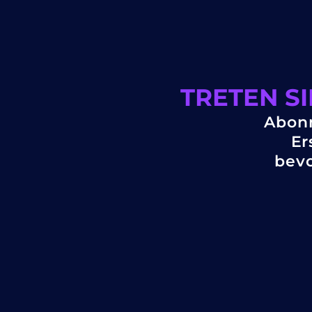
TRETEN S
Abonn
Er
bevo