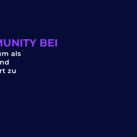
UNITY BEI
um als
und
rt zu