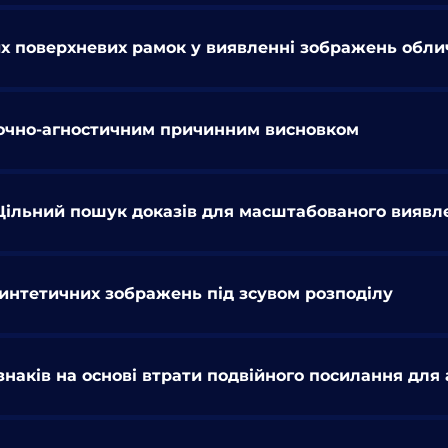
х поверхневих рамок у виявленні зображень облич
ночно-агностичним причинним висновком
Щільний пошук доказів для масштабованого вияв
 синтетичних зображень під зсувом розподілу
наків на основі втрати подвійного посилання для 