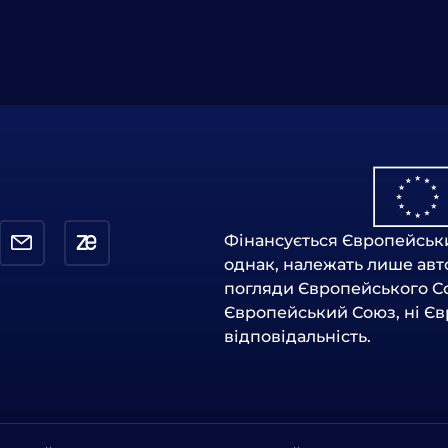
Фінансується Європейськи
однак, належать лише авто
погляди Європейського Сою
Європейський Союз, ні Єв
відповідальність.