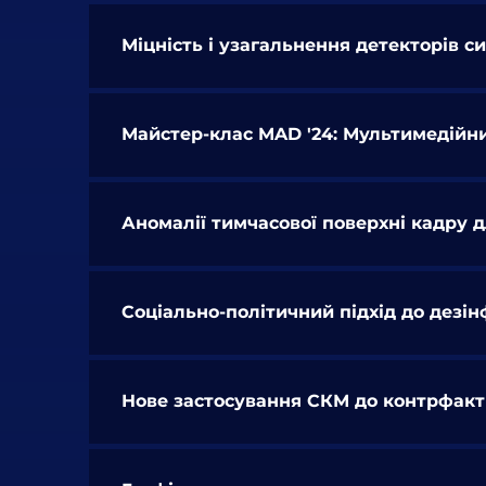
Міцність і узагальнення детекторів 
Майстер-клас MAD '24: Мультимедійни
Аномалії тимчасової поверхні кадру 
Соціально-політичний підхід до дезін
Нове застосування СКМ до контрфакти