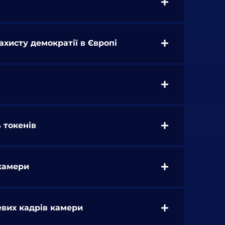
ахисту демократії в Європі
 токенів
 камери
вих кадрів камери