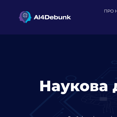
вмісту
ПРО 
Наукова 