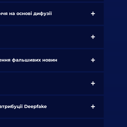
чя на основі дифузії
лення фальшивих новин
атрибуції Deepfake