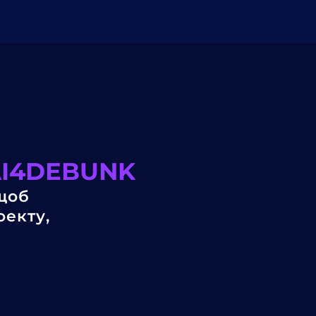
AI4DEBUNK
 щоб
оекту,