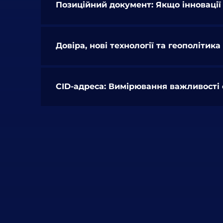
Позиційний документ: Якщо інновації
Довіра, нові технології та геополітика
CID-адреса: Вимірювання важливості 