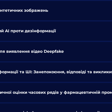
синтетичних зображень
й AI проти дезінформації
для виявлення відео Deepfake
формації та ШІ: Занепокоєння, відповіді та виклики
чної оцінки часових рядів у фармацевтичній про