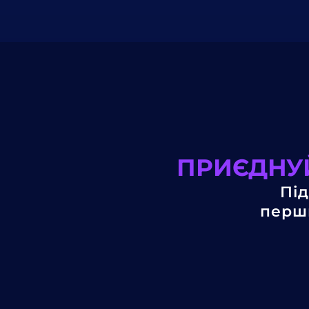
ПРИЄДНУЙ
Під
перши