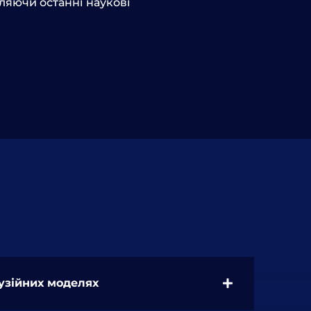
вляючи останні наукові
фузійних моделях