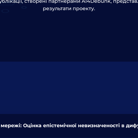
публікації, створені партнерами AI4Debunk, предста
результати проекту.
 мережі: Оцінка епістемічної невизначеності в ди