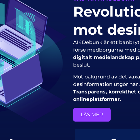
Revoluti
mot desi
AI4Debunk är ett banbryta
förse medborgarna med de 
digitalt medielandskap på
beslut.
Mot bakgrund av det väx
desinformation utgör har 
Transparens, korrekthet 
onlineplattformar.
LÄS MER