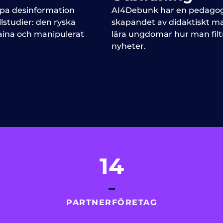
mpa desinformation
AI4Debunk har en pedagogi
studier: den ryska
skapandet av didaktiskt mat
aina och manipulerat
lära ungdomar hur man filt
nyheter.
14
PARTNERFÖRETAG