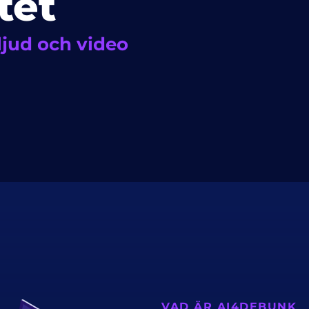
itet
 ljud och video
VAD ÄR AI4DEBUNK