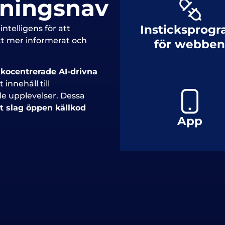
kningsnav
Insticksprog
intelligens för att
 ett mer informerat och
för webbe
kocentrerade AI-drivna
 innehåll till
e upplevelser. Dessa
tt slag öppen källkod
App