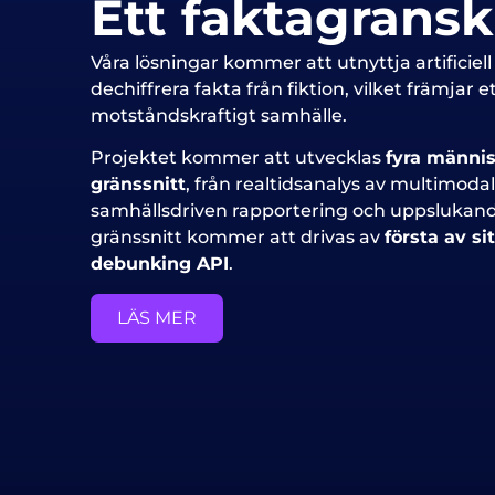
Ett faktagrans
Våra lösningar kommer att utnyttja artificiell 
dechiffrera fakta från fiktion, vilket främjar
motståndskraftigt samhälle.
Projektet kommer att utvecklas
fyra männis
gränssnitt
, från realtidsanalys av multimodalt
samhällsdriven rapportering och uppslukand
gränssnitt kommer att drivas av
första av si
debunking API
.
LÄS MER