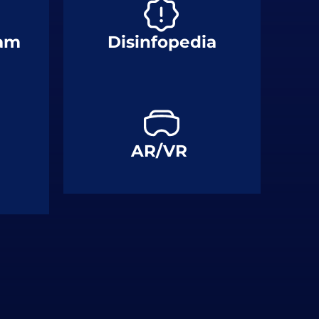
ram
Disinfopedia
n
AR/VR