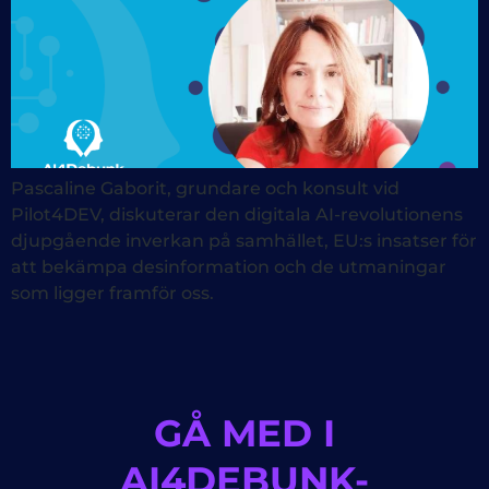
Pascaline Gaborit, grundare och konsult vid
Pilot4DEV, diskuterar den digitala AI-revolutionens
djupgående inverkan på samhället, EU:s insatser för
att bekämpa desinformation och de utmaningar
som ligger framför oss.
GÅ MED I
AI4DEBUNK-