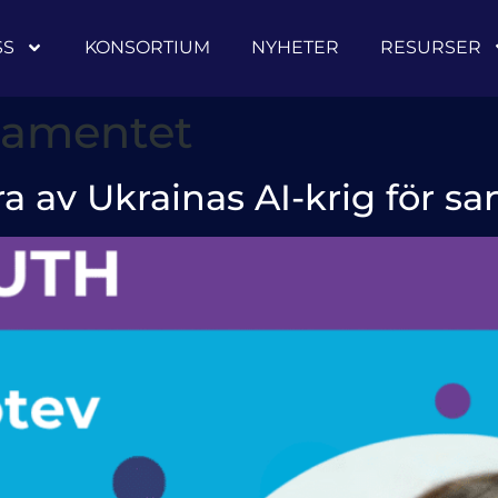
SS
KONSORTIUM
NYHETER
RESURSER
lamentet
a av Ukrainas AI-krig för s