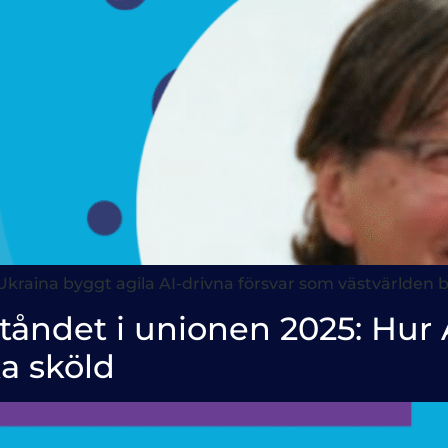
kraina byggt agila AI-drivna försvar som västvärlden bö
ståndet i unionen 2025: Hu
a sköld