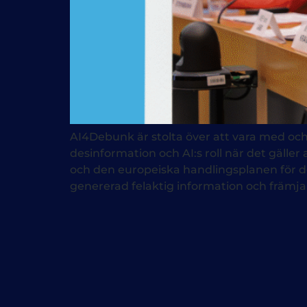
AI4Debunk är stolta över att vara med oc
desinformation och AI:s roll när det gäller 
och den europeiska handlingsplanen för d
genererad felaktig information och främja 