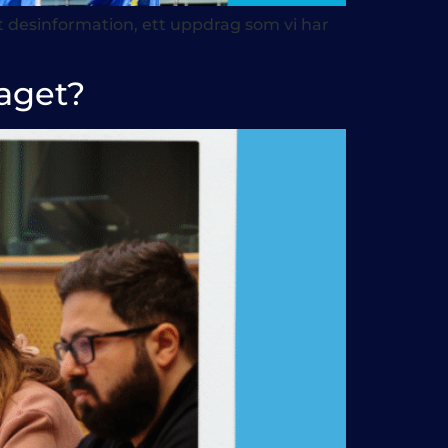
t desinformation, ett uppdrag som vi har
aget?