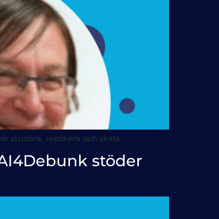
r studera, replikera och skala.
r AI4Debunk stöder