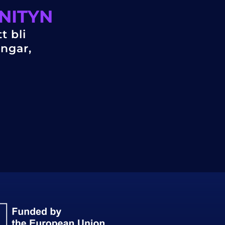
NITYN
t bli
ingar,