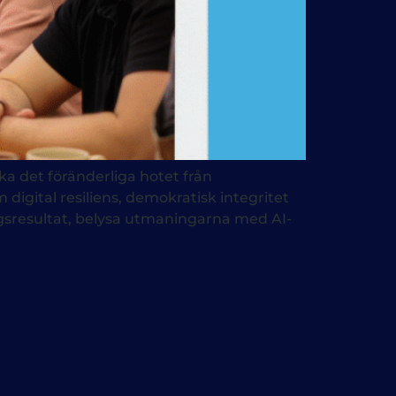
a det föränderliga hotet från
m digital resiliens, demokratisk integritet
gsresultat, belysa utmaningarna med AI-