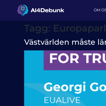
innehåll
OM O
Tagg:
Europapar
Västvärlden måste lär