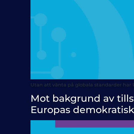
Utan att vänta på globala standarder har U
Mot bakgrund av till
Europas demokratisk