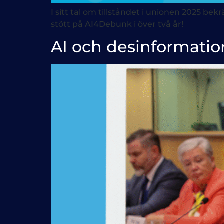
I sitt tal om tillståndet i unionen 2025 
stött på AI4Debunk i över två år!
AI och desinformatio