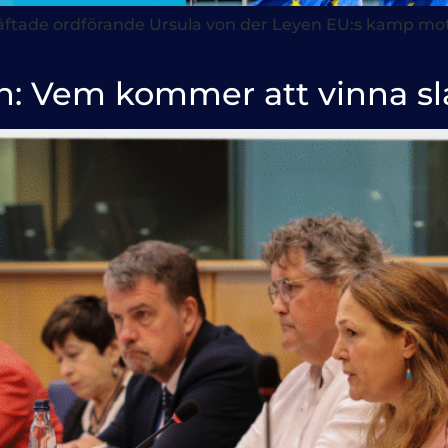
bekräftade ordförande Ursula von der Leyen EU:s kamp mo
n: Vem kommer att vinna sl