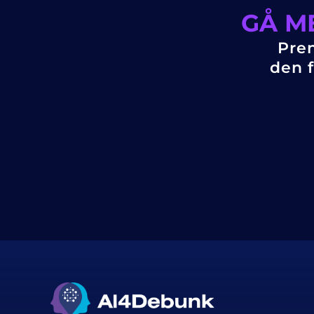
GÅ M
Pren
den f