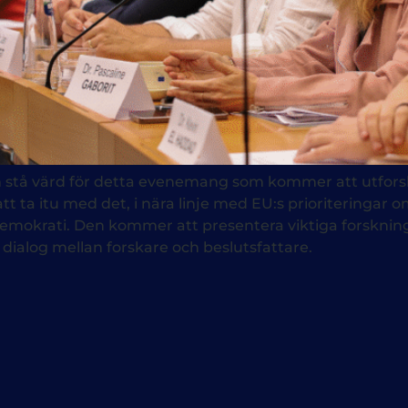
h stå värd för detta evenemang som kommer att utforsk
att ta itu med det, i nära linje med EU:s prioriteringar o
emokrati. Den kommer att presentera viktiga forsknin
dialog mellan forskare och beslutsfattare.