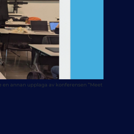
ade en annan upplaga av konferensen ”Meet