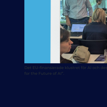
Det EU-finansierade klustret för AI och 
for the Future of AI”.