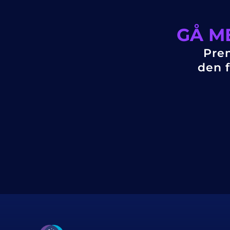
GÅ M
Pren
den f