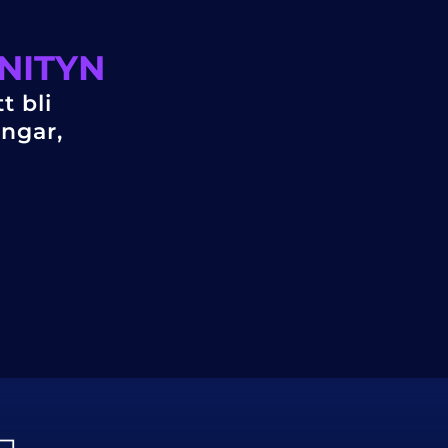
NITYN
t bli
ingar,