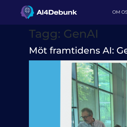
innehåll
OM O
Tagg:
GenAI
Möt framtidens AI: G