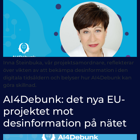
Inna Šteinbuka, vår projektsamordnare, reflekterar
över vikten av att bekämpa desinformation i den
digitala tidsåldern och belyser hur AI4Debunk kan
göra skillnad.
AI4Debunk: det nya EU-
projektet mot
desinformation på nätet