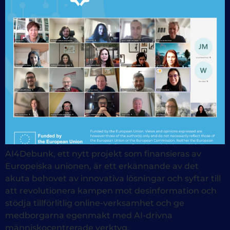
AI4Debunk, ett nytt projekt som finansieras av
Europeiska unionen, är ett erkännande av det
akuta behovet av innovativa lösningar och syftar till
att revolutionera kampen mot desinformation och
stödja tillförlitlig online-verksamhet och ge
medborgarna egenmakt med AI-drivna
människocentrerade verktyg.