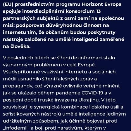
(EU) prostřednictvím programu Horizont Evropa
spojuje interdisciplinární konsorcium 13
partnerských subjektů z osmi zemí na společnou
misi: podporovat důvěryhodnou činnost na
internetu tím, že občanům budou poskytnuty
nástroje založené na umělé inteligenci zaměřené
na člověka.
V posledních letech se šíření dezinformací stalo
významným problémem v celé Evropě.
Všudypřítomné využívání internetu a sociálních
médií usnadnilo šíření falešných zpráv a
propagandy, což výrazně ovlivnilo veřejné mínění,
jak se ukázalo během pandemie COVID-19 a v
poslední době i ruské invaze na Ukrajinu. V této
souvislosti je synergická kombinace lidského úsilí a
sofistikovaných nástrojů umělé inteligence jediným
udržitelným způsobem, jak účinně bojovat proti
„infodemii“ a boji proti narativům, kterým v