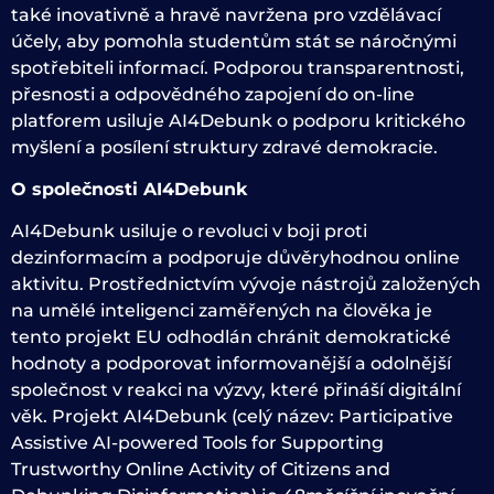
také inovativně a hravě navržena pro vzdělávací
účely, aby pomohla studentům stát se náročnými
spotřebiteli informací. Podporou transparentnosti,
přesnosti a odpovědného zapojení do on-line
platforem usiluje AI4Debunk o podporu kritického
myšlení a posílení struktury zdravé demokracie.
O společnosti AI4Debunk
AI4Debunk usiluje o revoluci v boji proti
dezinformacím a podporuje důvěryhodnou online
aktivitu. Prostřednictvím vývoje nástrojů založených
na umělé inteligenci zaměřených na člověka je
tento projekt EU odhodlán chránit demokratické
hodnoty a podporovat informovanější a odolnější
společnost v reakci na výzvy, které přináší digitální
věk. Projekt AI4Debunk (celý název: Participative
Assistive AI-powered Tools for Supporting
Trustworthy Online Activity of Citizens and