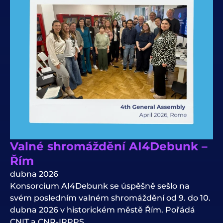
Valné shromáždění AI4Debunk –
Řím
dubna 2026
Konsorcium AI4Debunk se úspěšně sešlo na
svém posledním valném shromáždění od 9. do 10.
dubna 2026 v historickém městě Řím. Pořádá
CNIT a CNR-IRPPS.