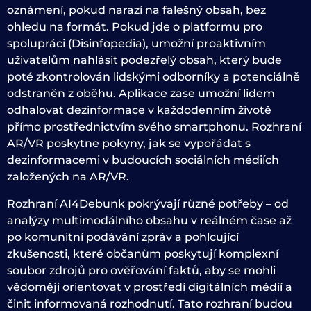
oznámení, pokud narazí na falešný obsah, bez
ohledu na formát. Pokud jde o platformu pro
spolupráci (Disinfopedia), umožní proaktivním
uživatelům nahlásit podezřelý obsah, který bude
poté zkontrolován lidskými odborníky a potenciálně
odstraněn z oběhu. Aplikace zase umožní lidem
odhalovat dezinformace v každodenním životě
přímo prostřednictvím svého smartphonu. Rozhraní
AR/VR poskytne pokyny, jak se vypořádat s
dezinformacemi v budoucích sociálních médiích
založených na AR/VR.
Rozhraní AI4Debunk pokrývají různé potřeby – od
analýzy multimodálního obsahu v reálném čase až
po komunitní podávání zpráv a pohlcující
zkušenosti, které občanům poskytují komplexní
soubor zdrojů pro ověřování faktů, aby se mohli
vědoměji orientovat v prostředí digitálních médií a
činit informovaná rozhodnutí. Tato rozhraní budou