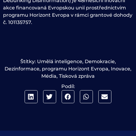
Debunking Disinformation) je 48měsíční inovační
akce financovaná Evropskou unií prostřednictvím
programu Horizont Evropa v rámci grantové dohody
č. 101135757.
Štítky:
Umělá inteligence
,
Demokracie
,
Dezinformace
,
programu Horizont Evropa
,
Inovace
,
Média
,
Tisková zpráva
Podíl: