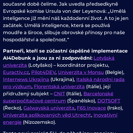
současné době čelíme. Jak uvedla předsedkyně
Evropské komise Ursula von der Leyenová: „Umělá
inteligence již mění náš každodenní život. A to je jen
začátek. Umělá inteligence, která se používá
moudře a široce, slibuje obrovské přínosy pro naše
hospodářství a společnost.“
Partneři, kteří se zúčastní úspěšné implementace
AI4Debunk a jsou za ni zodpovědní:
Lotyšská
univerzita
(Lotyšsko) – koordinátor projektu,
Euractiv.cz
,
Pilot4DEV
,
Univerzita v Monsu
(Belgie),
Internews Ukrajina
(Ukrajina),
Italská národní rada
pro výzkum
,
Florentská univerzita
(Itálie), její
přidružený subjekt –
CNIT
(Itálie),
Barcelonské
superpočítačové centrum
(Španělsko),
DOTSOFT
(Řecko),
Galwayská univerzita
,
F6S Inovace
(Irsko),
Univerzita aplikovaných věd Utrecht
,
Inovativní
energie
(Nizozemsko).