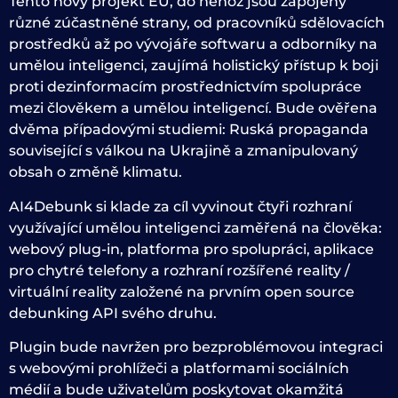
Tento nový projekt EU, do něhož jsou zapojeny
různé zúčastněné strany, od pracovníků sdělovacích
prostředků až po vývojáře softwaru a odborníky na
umělou inteligenci, zaujímá holistický přístup k boji
proti dezinformacím prostřednictvím spolupráce
mezi člověkem a umělou inteligencí. Bude ověřena
dvěma případovými studiemi: Ruská propaganda
související s válkou na Ukrajině a zmanipulovaný
obsah o změně klimatu.
AI4Debunk si klade za cíl vyvinout čtyři rozhraní
využívající umělou inteligenci zaměřená na člověka:
webový plug-in, platforma pro spolupráci, aplikace
pro chytré telefony a rozhraní rozšířené reality /
virtuální reality založené na prvním open source
debunking API svého druhu.
Plugin bude navržen pro bezproblémovou integraci
s webovými prohlížeči a platformami sociálních
médií a bude uživatelům poskytovat okamžitá