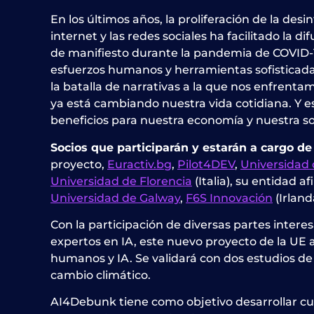
En los últimos años, la proliferación de la d
internet y las redes sociales ha facilitado la 
de manifiesto durante la pandemia de COVID-1
esfuerzos humanos y herramientas sofisticadas 
la batalla de narrativas a la que nos enfrent
ya está cambiando nuestra vida cotidiana. Y es
beneficios para nuestra economía y nuestra s
Socios que participarán y estarán a cargo d
proyecto,
Euractiv.bg
,
Pilot4DEV
,
Universidad
Universidad de Florencia
(Italia), su entidad af
Universidad de Galway
,
F6S Innovación
(Irland
Con la participación de diversas partes inter
expertos en IA, este nuevo proyecto de la UE 
humanos y IA. Se validará con dos estudios d
cambio climático.
AI4Debunk tiene como objetivo desarrollar cu