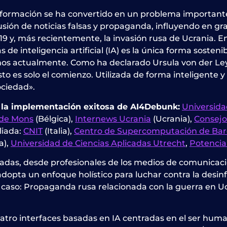
esinformación se ha convertido en un problema important
difusión de noticias falsas y propaganda, influyendo en 
9 y, más recientemente, la invasión rusa de Ucrania. E
de inteligencia artificial (IA) es la única forma sosten
amos actualmente. Como ha declarado Ursula von der Le
to es solo el comienzo. Utilizada de forma inteligente 
ociedad».
e la implementación exitosa de AI4Debunk:
Universida
 de Mons
(Bélgica),
Internews Ucrania
(Ucrania),
Consejo 
iliada:
CNIT
(Italia),
Centro de Supercomputación de Bar
a),
Universidad de Ciencias Aplicadas Utrecht
,
Potencia
esadas, desde profesionales de los medios de comunicac
adopta un enfoque holístico para luchar contra la desin
e caso: Propaganda rusa relacionada con la guerra en U
atro interfaces basadas en IA centradas en el ser hum