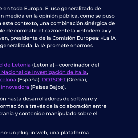
e en toda Europa. El uso generalizado de
gran medida en la opinión pública, como se puso
n este contexto, una combinación sinérgica de
ible de combatir eficazmente la «infodemia» y
yen, presidenta de la Comisión Europea: «La IA
y generalizada, la IA promete enormes
d de Letonia
(Letonia) – coordinador del
Nacional de Investigación de Italia
,
celona
(España),
DOTSOFT
(Grecia),
 innovadora
(Países Bajos).
ión hasta desarrolladores de software y
formación a través de la colaboración entre
crania y contenido manipulado sobre el
ano: un plug-in web, una plataforma