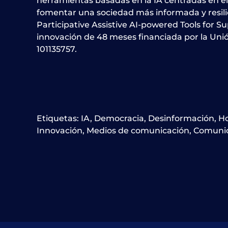
herramientas basadas en la IA centradas en e
fomentar una sociedad más informada y resilie
Participative Assistive AI-powered Tools for 
innovación de 48 meses financiada por la Uni
101135757.
Etiquetas:
IA
,
Democracia
,
Desinformación
,
Ho
Innovación
,
Medios de comunicación
,
Comunic