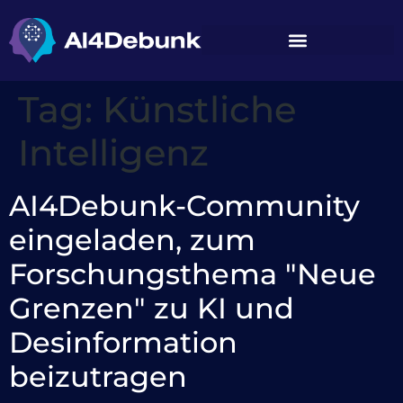
springen
Tag:
Künstliche
Intelligenz
AI4Debunk-Community
eingeladen, zum
Forschungsthema "Neue
Grenzen" zu KI und
Desinformation
beizutragen