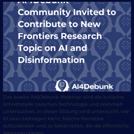
Das zweite AI4Debunk-Webinar wird die kritische
Schnittstelle zwischen Technologie und Wahrheit
untersuchen. In dieser Sitzung wird untersucht, wie
KI dazu beitragen kann, falsche Narrative
aufzudecken und zu bekämpfen, die die öffentliche
Meinung prägen.