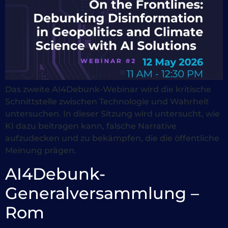
Das zweite AI4Debunk-Webinar wird die kritische
Schnittstelle zwischen Technologie und Wahrheit
untersuchen. In dieser Sitzung wird untersucht, wie
KI dazu beitragen kann, falsche Narrative
aufzudecken und zu bekämpfen, die die öffentliche
Meinung prägen.
AI4Debunk-
Generalversammlung –
Rom