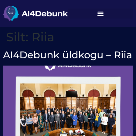
juurde
Silt:
Riia
AI4Debunk üldkogu – Riia