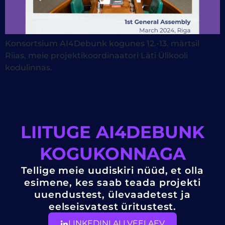
Konsortsium AI4Debunk kogunes 12.-13. märtsil
Riias, meie projektikoordinaatori Läti Ülikooli
kodulinnas.
LIITUGE AI4DEBUNK
KOGUKONNAGA
Tellige meie uudiskiri nüüd, et olla
esimene, kes saab teada projekti
uuendustest, ülevaadetest ja
eelseisvatest üritustest.
LINKEDINI ALLVEELAEV