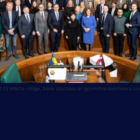
 Márta i Ríge, baile dúchais ár gcomhordaitheora tionsc