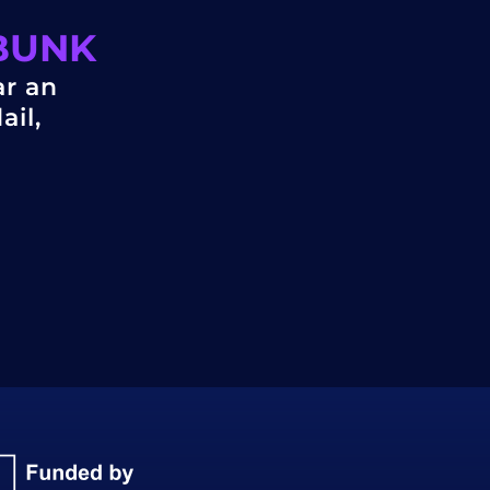
EBUNK
ar an
ail,
.