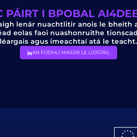
 PÁIRT I BPOBAL AI4D
aigh lenár nuachtlitir anois le bheith 
ad eolas faoi nuashonruithe tionscad
léargais agus imeachtaí atá le teacht
AN FODHLÍ MAIDIR LE LIOSTÁIL