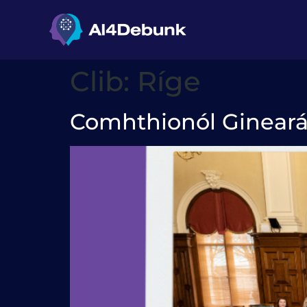
an
ábhar
Clib:
Ríge
Comhthionól Gineará