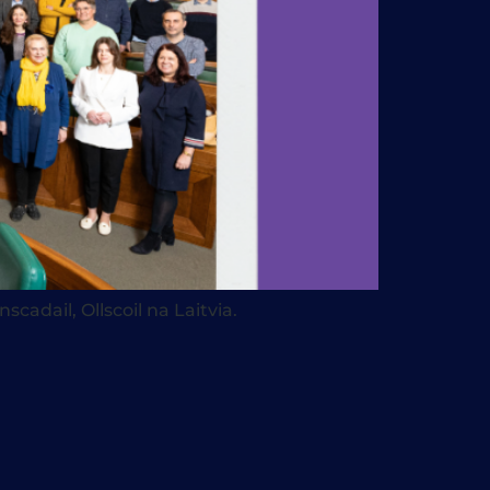
adail, Ollscoil na Laitvia.