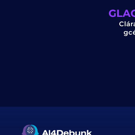
GLAC
Clár
gcé