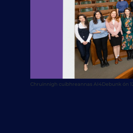
Chruinnigh cuibhreannas AI4Debunk ón 12-13