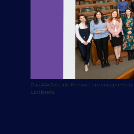
Das AI4Debunk-Konsortium versammelte sich
Lettlands.