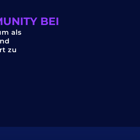
UNITY BEI
um als
und
rt zu