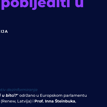
pobijediti u
IJA
otiv dezinformiranja
 u bitci?
“
održano u Europskom parlamentu
(Renew, Latvija) i
Prof. Inna Šteinbuka
,