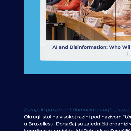
Europski parlament domaćin okruglog stola na 
Okrugli stol na visokoj razini pod nazivom
“
Um
u Bruxellesu. Događaj su zajednički organizir
koordinator projekta AI4Debunk sa Sveučilišta