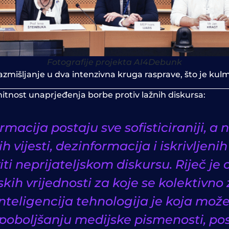
Fotografije projekta AI4Debunk
azmišljanje u dva intenzivna kruga rasprave, što je kul
hitnost unaprjeđenja borbe protiv lažnih diskursa:
rmacija postaju sve sofisticiraniji, a n
ih vijesti, dezinformacija i iskrivljeni
viti neprijateljskom diskursu. Riječ je
ih vrijednosti za koje se kolektivno 
nteligencija tehnologija je koja može
i poboljšanju medijske pismenosti,