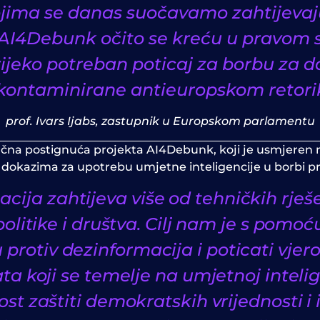
kojima se danas suočavamo zahtijeva
e AI4Debunk očito se kreću u pravom 
rijeko potreban poticaj za borbu za d
 kontaminirane antieuropskom retori
prof. Ivars Ijabs, zastupnik u Europskom parlamentu
tačna postignuća projekta AI4Debunk, koji je usmjeren n
 dokazima za upotrebu umjetne inteligencije u borbi pr
cija zahtijeva više od tehničkih rješ
olitike i društva. Cilj nam je s pom
 protiv dezinformacija i poticati vje
ta koji se temelje na umjetnoj intelig
st zaštiti demokratskih vrijednosti i 