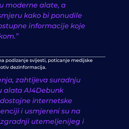
ju moderne alate, a
smjeru kako bi ponudile
ostupne informacije koje
kom.”
a podizanje svijesti, poticanje medijske
otiv dezinformacija.
enja, zahtijeva suradnju
oću alata AI4Debunk
rodostojne internetske
enciji i usmjereni su na
izgradnji utemeljenijeg i