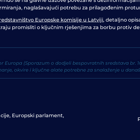
vrnuo se na glavne izazove povezane s dezinformacijama o
formiranja, naglašavajući potrebu za prilagođenim pro
redstavništvo Europske komisije u Latviji
, detaljno opi
kraju promisliti o ključnim rješenjima za borbu protiv de
 Europa (Sporazum o dodjeli bespovratnih sredstava br. 101
nanje, okvire i ključne alate potrebne za snalaženje u da
cije
,
Europski parlament
,
P