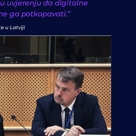
u uvjerenju da digitalne
ne ga potkopavati.”
 u Latviji