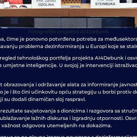
Fotografije projekta AI4Debunk
a, čime je ponovno potvrđena potreba za međusektors
šavanju problema dezinformiranja u Europi koje se stal
 pregled tehnološkog portfelja projekta AI4Debunk i osv
e umjetne inteligencije. U svojoj je intervenciji istraži
t obrazovanja i
održavanje alata za informiranje javnos
 je i što čini učinkovitu opću strategiju u borbi protiv d
su dodali dinamičan sloj raspravi.
o rezultate savjetovanja s dionicima i razgovora sa st
blažavanje lažnih diskursa i izgradnju otpornosti. Osvrn
a važnost odgovora utemeljenih na dokazima.