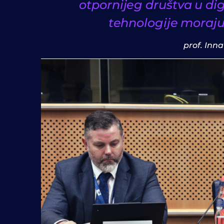
otpornijeg društva u di
tehnologije moraju
prof. Inn