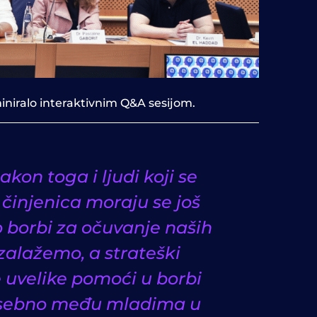
miniralo interaktivnim Q&A sesijom.
akon toga i ljudi koji se
h činjenica moraju se još
 o borbi za očuvanje naših
zalažemo, a strateški
 uvelike pomoći u borbi
 posebno među mladima u