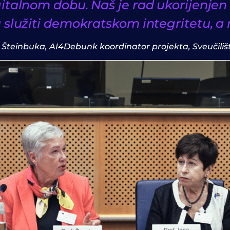
gitalnom dobu. Naš je rad ukorijenjen 
 služiti demokratskom integritetu, a 
a Šteinbuka,
AI4Debunk koordinator projekta, Sveučilište