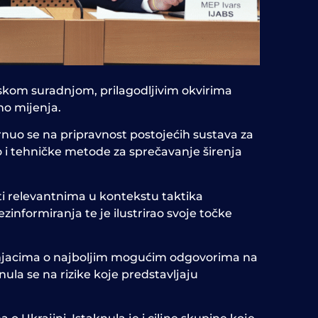
kom suradnjom, prilagodljivim okvirima
no mijenja.
rnuo se na pripravnost postojećih sustava za
vao i tehničke metode za sprečavanje širenja
ti relevantnima u kontekstu taktika
ezinformiranja te je ilustrirao svoje točke
ručnjacima o najboljim mogućim odgovorima na
ula se na rizike koje predstavljaju