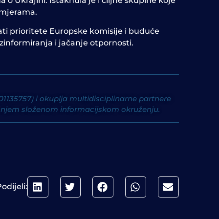
 Ukrajini. Istaknula je i ciljne skupine koje
tumjerama.
sati prioritete Europske komisije i buduće
zinformiranja i jačanje otpornosti.
135757) i okuplja multidisciplinarne partnere
našnjem složenom informacijskom okruženju.
odijeli: