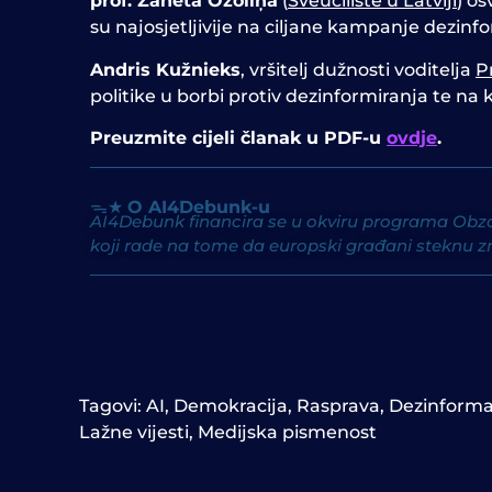
prof. Žaneta Ozoliņa
(
Sveučilište u Latviji
) os
su najosjetljivije na ciljane kampanje dezin
Andris Kužnieks
, vršitelj dužnosti voditelja
P
politike u borbi protiv dezinformiranja te na 
Preuzmite cijeli članak u PDF-u
ovdje
.
ᯓ★
O AI4Debunk-u
AI4Debunk financira se u okviru programa Obzor
koji rade na tome da europski građani steknu z
Tagovi:
AI
,
Demokracija
,
Rasprava
,
Dezinforma
Lažne vijesti
,
Medijska pismenost