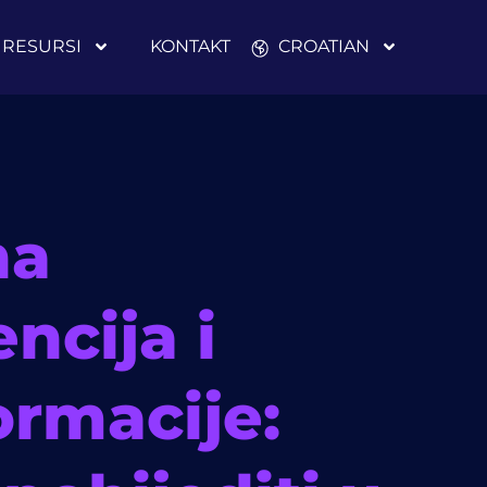
RESURSI
KONTAKT
CROATIAN
na
encija i
ormacije: