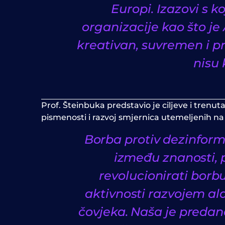
Europi. Izazovi s 
organizacije kao što j
kreativan, suvremen i p
nisu
Prof. Šteinbuka predstavio je ciljeve i trenu
pismenosti i razvoj smjernica utemeljenih na
Borba protiv dezinforma
između znanosti, p
revolucionirati borbu
aktivnosti razvojem ala
čovjeka. Naša je predano