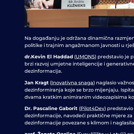
Na događanju je održana dinamična razmjen
politike i trajnim angažmanom javnosti u rje
dr.
Kevin El Haddad
(
UMONS
) predstavio je
brzi razvoj umjetne inteligencije i generativn
dezinformacija.
Jan Kragt
(
Inovativna snaga
) naglasio važnos
dezinformiranja koje se brzo mijenjaju. Ispitao
dvama kratkim animiranim videozapisima koji 
Dr. Pascaline Gaborit
(
Pilot4Dev
) predstavi
dezinformacije, navodeći praktične mjere za u
dezinformacije povezane s klimom i naglasil