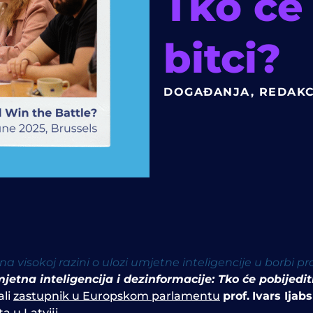
Tko će 
bitci?
DOGAĐANJA
,
REDAKC
visokoj razini o ulozi umjetne inteligencije u borbi pr
jetna inteligencija i dezinformacije: Tko će pobijediti
ali
zastupnik u Europskom parlamentu
prof.
Ivars Ijabs
 u Latviji.