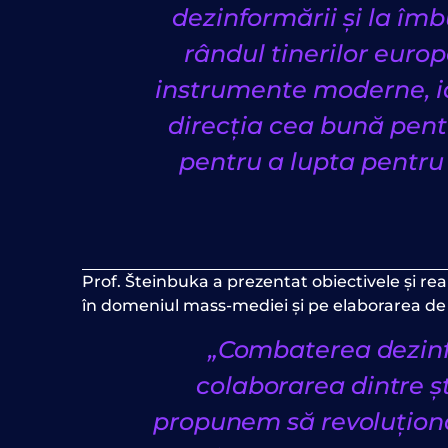
dezinformării și la îm
rândul tinerilor euro
instrumente moderne, i
direcția cea bună pent
pentru a lupta pentru
Prof. Šteinbuka a prezentat obiectivele și re
în domeniul mass-mediei și pe elaborarea de 
„Combaterea dezinfo
colaborarea dintre șt
propunem să revoluționă