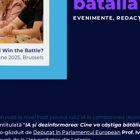
bătălia
EVENIMENTE
,
REDACȚ
dă la nivel înalt privind rolul IA în combaterea dezin
intitulată
“
IA și dezinformarea: Cine va câștiga bătăli
co-găzduit de
Deputat în Parlamentul European
Prof.
I
bunk de la Universitatea din Letonia.