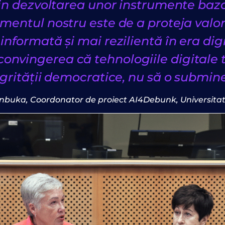
in dezvoltarea unor instrumente baza
entul nostru este de a proteja valor
informată și mai rezilientă în era dig
n convingerea că tehnologiile digitale
egrității democratice, nu să o submine
einbuka,
Coordonator de proiect AI4Debunk, Universitat