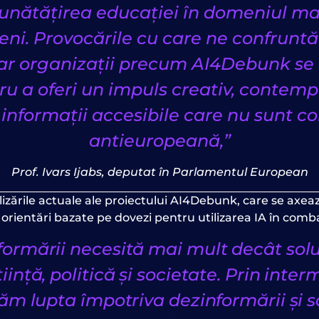
bunătățirea educației în domeniul mas
peni. Provocările cu care ne confrunt
ar organizații precum AI4Debunk se î
ru a oferi un impuls creativ, contemp
 informații accesibile care nu sunt c
antieuropeană,”
Prof. Ivars Ijabs, deputat în Parlamentul European
alizările actuale ale proiectului AI4Debunk, care se axe
orientări bazate pe dovezi pentru utilizarea IA în comb
rmării necesită mai mult decât soluț
iință, politică și societate. Prin int
m lupta împotriva dezinformării și 