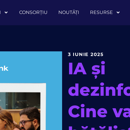
I
CONSORȚIU
NOUTĂȚI
RESURSE
3 IUNIE 2025
IA și
dezinf
Cine v