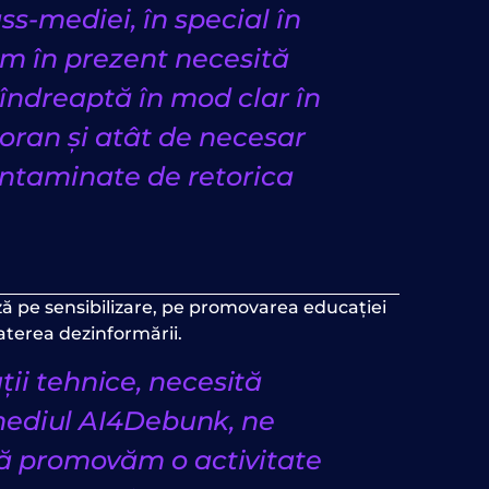
s-mediei, în special în
ăm în prezent necesită
ndreaptă în mod clar în
oran și atât de necesar
ontaminate de retorica
ază pe sensibilizare, pe promovarea educației
aterea dezinformării.
ii tehnice, necesită
ermediul AI4Debunk, ne
să promovăm o activitate