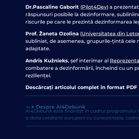
Dr.Pascaline Gaborit
(
Pilot4Dev
) a prezentat
răspunsuri posibile la dezinformare, subliniin
riscurile pe care le prezintă dezinformarea l
Prof. Žaneta Ozoliņa
(
Universitatea din Leto
subliniat, de asemenea, grupurile-țintă cele
adaptate.
Andris Kužnieks
, șef interimar al
Reprezenta
combatere a dezinformării, încheind cu un pro
rezilienței.
Descărcați articolul complet în format PDF
ᯓ★
Despre AI4Debunk
AI4Debunk este finanțat în cadrul programului Or
a dota cetățenii europeni cu cunoștințele, cadre