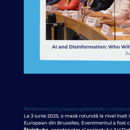
Parlamentul European găzduiește o masă rotun
La 3 iunie 2025, o masă rotundă la nivel înalt 
European din Bruxelles. Evenimentul a fost 
Šteinbuka
, coordonator al proiectului AI4De