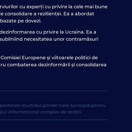
erviurilor cu experți cu privire la cele mai bune
e consolidare a rezilienței. Ea a abordat
 bazate pe dovezi.
 dezinformarea cu privire la Ucraina. Ea a
, subliniind necesitatea unor contramăsuri
le Comisiei Europene și viitoarele politici de
ntru combaterea dezinformării și consolidarea
parteneri multidisciplinari care lucrează pentru
ajul informațional complex de astăzi.