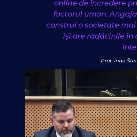
online de încredere pr
factorul uman. Angajam
construi o societate mai 
își are rădăcinile î
int
Prof. Inna Št