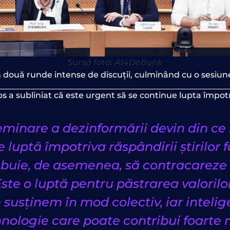
Sursă foto: AI4Debunk
două runde intense de discuții, culminând cu o sesiune 
 a subliniat că este urgent să se continue lupta împotri
minare a dezinformării devin din ce în
 luptă împotriva răspândirii știrilor f
ebuie, de asemenea, să contracareze 
 Este o luptă pentru păstrarea valoril
susținem în mod colectiv, iar intelige
ehnologie care poate contribui foarte