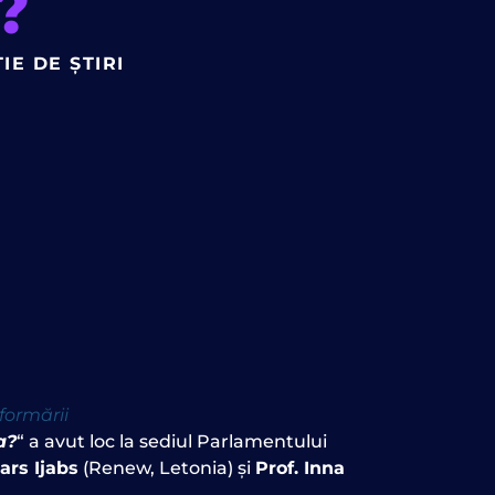
?
IE DE ȘTIRI
formării
a?
“
a avut loc la sediul Parlamentului
vars Ijabs
(Renew, Letonia) și
Prof. Inna