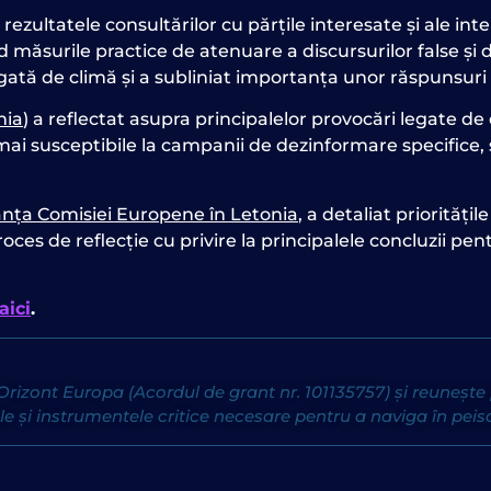
 rezultatele consultărilor cu părțile interesate și ale int
d măsurile practice de atenuare a discursurilor false și d
egată de climă și a subliniat importanța unor răspunsuri
nia
) a reflectat asupra principalelor provocări legate de
 mai susceptibile la campanii de dezinformare specifice
nța Comisiei Europene în Letonia
, a detaliat priorități
ces de reflecție cu privire la principalele concluzii pe
aici
.
izont Europa (Acordul de grant nr. 101135757) și reunește 
le și instrumentele critice necesare pentru a naviga în peis