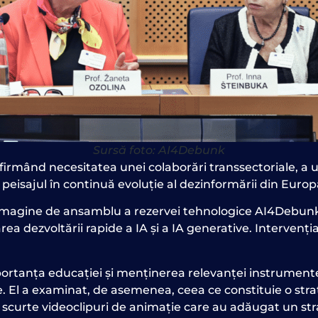
Sursă foto: AI4Debunk
rmând necesitatea unei colaborări transsectoriale, a uno
eisajul în continuă evoluție al dezinformării din Europ
 imagine de ansamblu a rezervei tehnologice AI4Debunk 
rea dezvoltării rapide a IA și a IA generative. Interven
portanța educației și
menținerea relevanței instrumentelo
e. El a examinat, de asemenea, ceea ce constituie o stra
 scurte videoclipuri de animație care au adăugat un stra