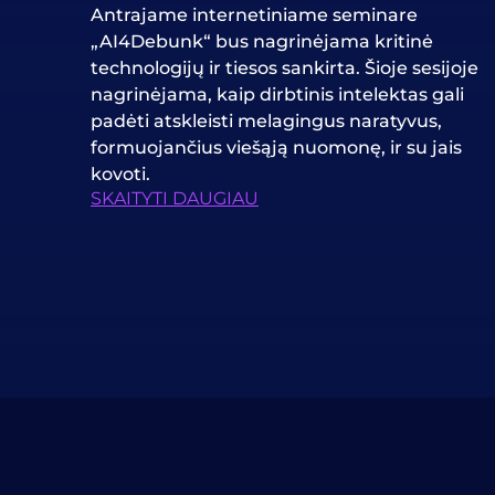
Antrajame internetiniame seminare
„AI4Debunk“ bus nagrinėjama kritinė
technologijų ir tiesos sankirta. Šioje sesijoje
nagrinėjama, kaip dirbtinis intelektas gali
padėti atskleisti melagingus naratyvus,
formuojančius viešąją nuomonę, ir su jais
kovoti.
SKAITYTI DAUGIAU