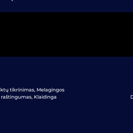
ktų tikrinimas
,
Melagingos
o raštingumas
,
Klaidinga
D