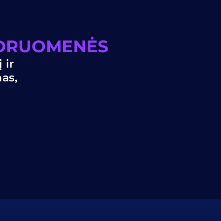
NDRUOMENĖS
 ir
nas,