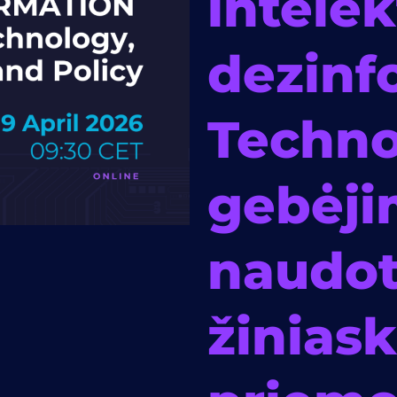
intelek
dezinf
Techno
gebėji
naudot
žiniask