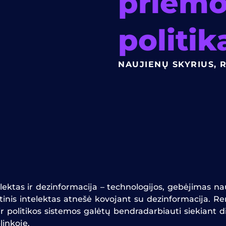
priemo
politik
NAUJIENŲ SKYRIUS
,
R
ktas ir dezinformacija – technologijos, gebėjimas nau
btinis intelektas atnešė kovojant su dezinformacija. 
r politikos sistemos galėtų bendradarbiauti siekiant 
linkoje.