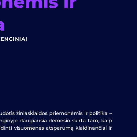
nėmis ir
a
ENGINIAI
dotis žiniasklaidos priemonėmis ir politika –
Renginyje daugiausia dėmesio skirta tam, kaip
didinti visuomenės atsparumą klaidinančiai ir