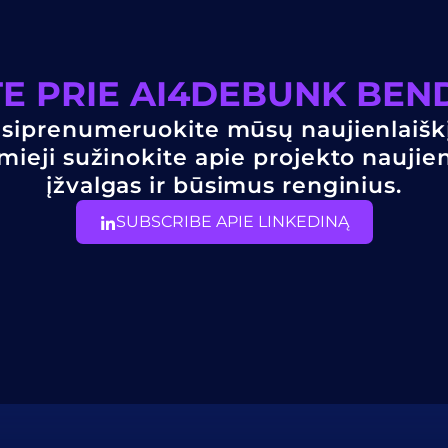
ITE PRIE AI4DEBUNK BE
siprenumeruokite mūsų naujienlaiškį
mieji sužinokite apie projekto naujie
įžvalgas ir būsimus renginius.
SUBSCRIBE APIE LINKEDINĄ