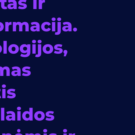
tas ir
ormacija.
logijos,
mas
is
laidos