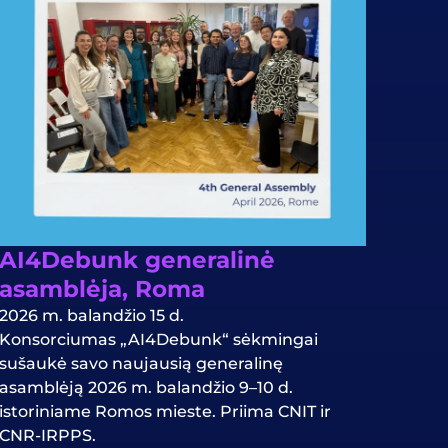
AI4Debunk generalinė
asamblėja, Roma
2026 m. balandžio 15 d.
Konsorciumas „AI4Debunk“ sėkmingai
sušaukė savo naujausią generalinę
asamblėją 2026 m. balandžio 9–10 d.
istoriniame Romos mieste. Priima CNIT ir
CNR-IRPPS.